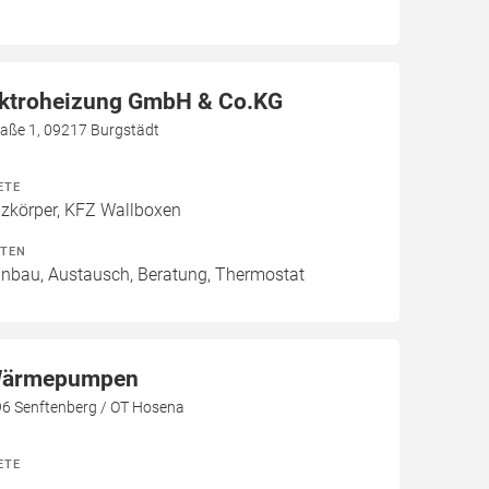
ektroheizung GmbH & Co.KG
aße 1, 09217 Burgstädt
ETE
izkörper, KFZ Wallboxen
ITEN
Einbau, Austausch, Beratung, Thermostat
ärmepumpen
96 Senftenberg / OT Hosena
ETE