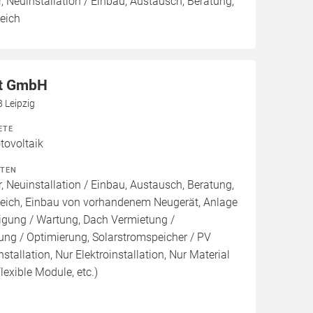
, Neuinstallation / Einbau, Austausch, Beratung,
eich
at GmbH
 Leipzig
ETE
ovoltaik
ITEN
, Neuinstallation / Einbau, Austausch, Beratung,
leich, Einbau von vorhandenem Neugerät, Anlage
inigung / Wartung, Dach Vermietung /
ng / Optimierung, Solarstromspeicher / PV
nstallation, Nur Elektroinstallation, Nur Material
lexible Module, etc.)