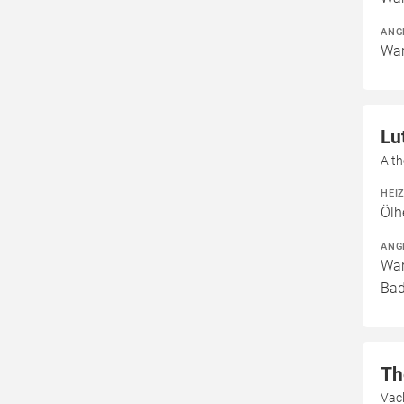
ANG
War
Lu
Alth
HEI
Ölh
ANG
War
Bad
Th
Vac