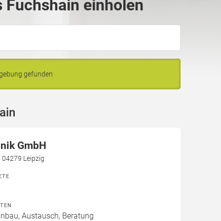
 Fuchshain einholen
mgebung gefunden
ain
hnik GmbH
, 04279 Leipzig
ETE
ITEN
Einbau, Austausch, Beratung