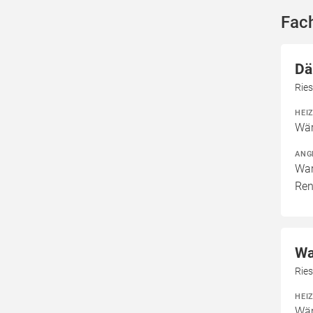
Fac
Dä
Rie
HEI
Wär
ANG
War
Ren
Wa
Ries
HEI
Wär