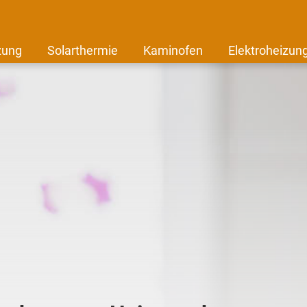
zung
Solarthermie
Kaminofen
Elektroheizun