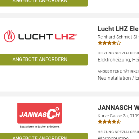
ANGEBOTE ANFORDERN
Lucht LHZ El
Reinhard-Schmidt-Str
HEIZUNG SPEZIALGEBI
ANGEBOTE ANFORDERN
Elektroheizung, He
ANGEBOTENE TÄTIGKE
Neuinstallation / 
JANNASCH W
Kurze Gasse 2a, 019
HEIZUNG SPEZIALGEBI
ANGEBOTE ANFORDERN
Wärmepumpe