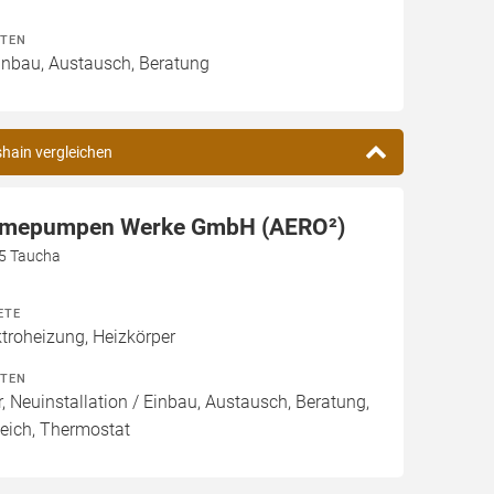
ITEN
Einbau, Austausch, Beratung
shain vergleichen
rmepumpen Werke GmbH (AERO²)
5 Taucha
ETE
roheizung, Heizkörper
ITEN
, Neuinstallation / Einbau, Austausch, Beratung,
eich, Thermostat