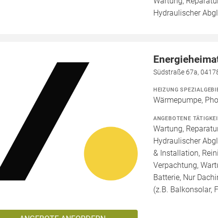
Wartung, Reparatur
Hydraulischer Abgl
Energieheim
Südstraße 67a, 04178
HEIZUNG SPEZIALGEBI
Wärmepumpe, Phot
ANGEBOTENE TÄTIGKE
Wartung, Reparatur
Hydraulischer Abg
& Installation, Re
Verpachtung, Wartu
Batterie, Nur Dachi
(z.B. Balkonsolar, F