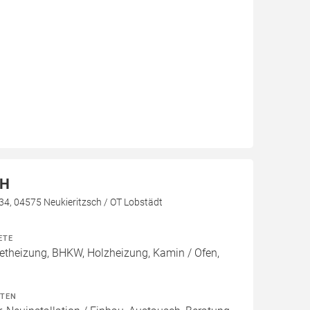
bH
 34, 04575 Neukieritzsch / OT Lobstädt
ETE
theizung, BHKW, Holzheizung, Kamin / Ofen,
ITEN