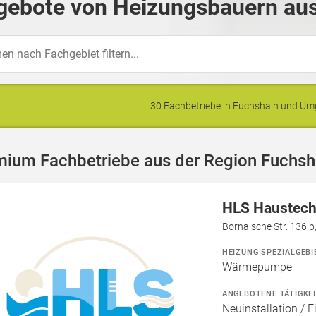
gebote von Heizungsbauern aus
30 Fachbetriebe in Fuchshain und U
mium Fachbetriebe aus der Region Fuchsh
HLS Haustec
Bornaische Str. 136 b
HEIZUNG SPEZIALGEBI
Wärmepumpe
ANGEBOTENE TÄTIGKE
Neuinstallation / 