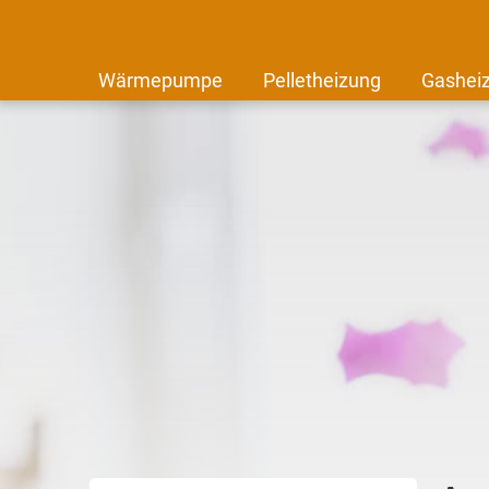
Wärmepumpe
Pelletheizung
Gashei