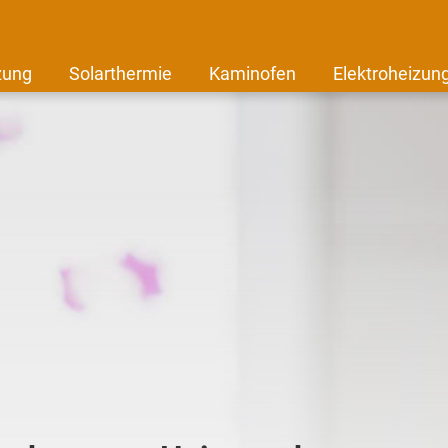
zung
Solarthermie
Kaminofen
Elektroheizun