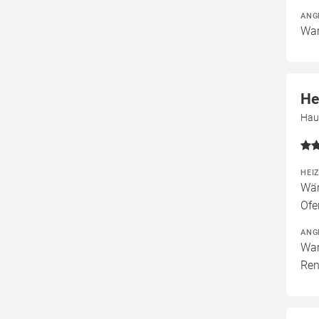
ANG
War
He
Hau
HEI
Wär
Ofe
ANG
War
Ren