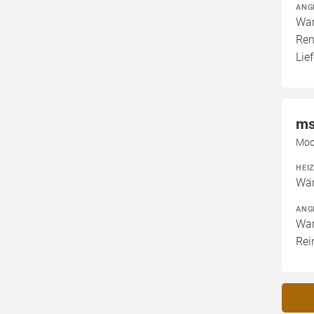
ANG
War
Ren
Lie
ms
Moo
HEI
Wär
ANG
War
Rei