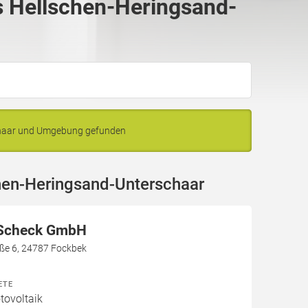
 Hellschen-Heringsand-
schaar und Umgebung gefunden
hen-Heringsand-Unterschaar
 Scheck GmbH
aße 6, 24787 Fockbek
ETE
ovoltaik