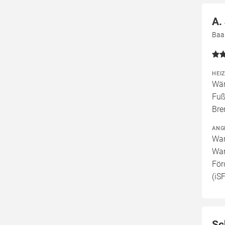
A.
Baa
HEI
Wär
Fuß
Bre
ANG
War
War
För
(iS
Sc