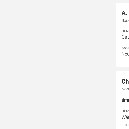
A.
Süd
HEI
Gas
ANG
Neu
Ch
Nor
HEI
Wär
Um