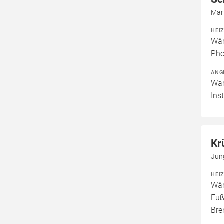
Mar
HEI
Wär
Pho
ANG
War
Ins
Kr
Jun
HEI
Wär
Fuß
Bre