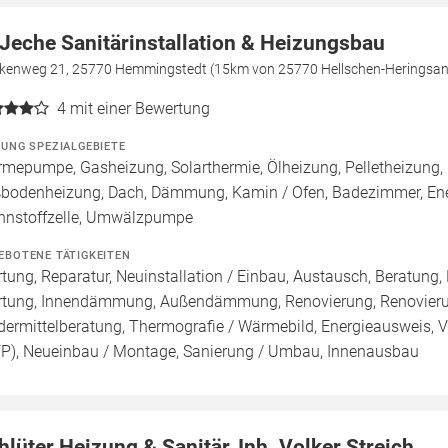
 Jeche Sanitärinstallation & Heizungsbau
kenweg 21, 25770 Hemmingstedt (15km von 25770 Hellschen-Heringsan
4
mit einer Bewertung
ZUNG SPEZIALGEBIETE
mepumpe, Gasheizung, Solarthermie, Ölheizung, Pelletheizung, 
bodenheizung, Dach, Dämmung, Kamin / Ofen, Badezimmer, Ene
nnstoffzelle, Umwälzpumpe
EBOTENE TÄTIGKEITEN
tung, Reparatur, Neuinstallation / Einbau, Austausch, Beratung,
tung, Innendämmung, Außendämmung, Renovierung, Renovierung
dermittelberatung, Thermografie / Wärmebild, Energieausweis, Vo
FP), Neueinbau / Montage, Sanierung / Umbau, Innenausbau
hlüter Heizung & Sanitär, Inh. Volker Streich