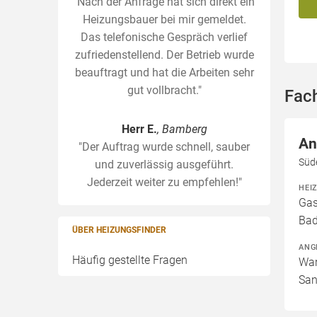
"Nach der Anfrage hat sich direkt ein
Heizungsbauer bei mir gemeldet.
Das telefonische Gespräch verlief
zufriedenstellend. Der Betrieb wurde
beauftragt und hat die Arbeiten sehr
gut vollbracht."
Fac
Herr E.
, Bamberg
An
"Der Auftrag wurde schnell, sauber
Süd
und zuverlässig ausgeführt.
Jederzeit weiter zu empfehlen!"
HEI
Gas
Bad
ÜBER HEIZUNGSFINDER
ANG
Häufig gestellte Fragen
War
San