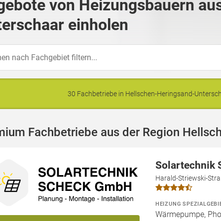
gebote von Heizungsbauern aus
erschaar einholen
30 Fachbetriebe in Hellschen-Heringsand-Unter
mium Fachbetriebe aus der Region Hellsc
Solartechnik
Harald-Striewski-Str
HEIZUNG SPEZIALGEBI
Wärmepumpe, Phot