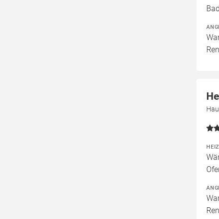
Bad
ANG
War
Ren
He
Hau
HEI
Wär
Ofe
ANG
War
Ren