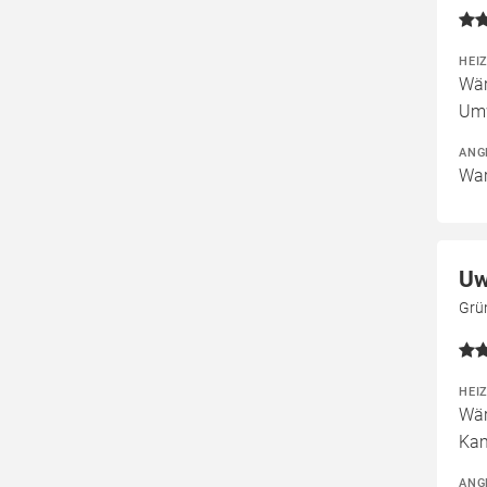
HEI
Wär
Um
ANG
War
Uw
Grü
HEI
Wär
Kam
ANG