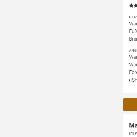
HEI
Wär
Fuß
Bre
ANG
War
War
För
(iS
Ma
Im 