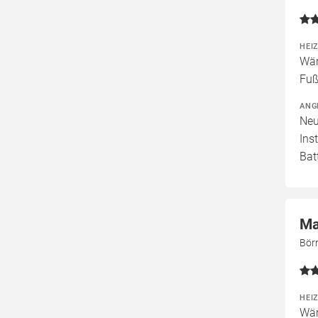
HEI
Wär
Fuß
ANG
Neu
Ins
Bat
Ma
Bör
HEI
Wär