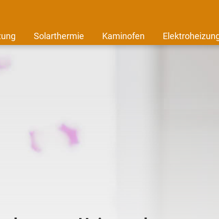
zung
Solarthermie
Kaminofen
Elektroheizun