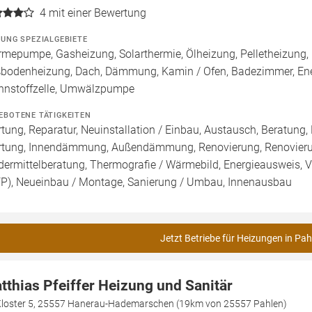
4
mit einer Bewertung
ZUNG SPEZIALGEBIETE
mepumpe, Gasheizung, Solarthermie, Ölheizung, Pelletheizung, 
bodenheizung, Dach, Dämmung, Kamin / Ofen, Badezimmer, Ene
nnstoffzelle, Umwälzpumpe
EBOTENE TÄTIGKEITEN
tung, Reparatur, Neuinstallation / Einbau, Austausch, Beratung,
tung, Innendämmung, Außendämmung, Renovierung, Renovierung
dermittelberatung, Thermografie / Wärmebild, Energieausweis, Vo
FP), Neueinbau / Montage, Sanierung / Umbau, Innenausbau
Jetzt Betriebe für Heizungen in Pah
tthias Pfeiffer Heizung und Sanitär
Kloster 5, 25557 Hanerau-Hademarschen (19km von 25557 Pahlen)