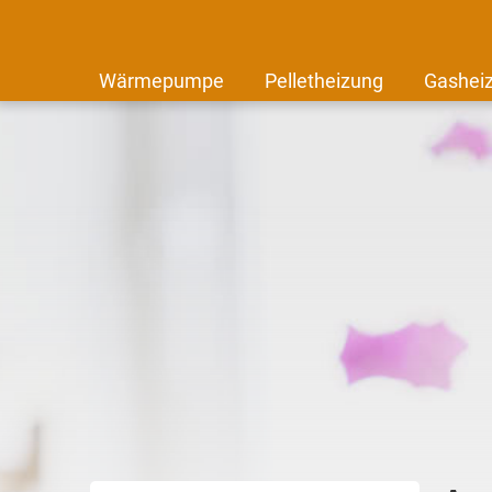
Wärmepumpe
Pelletheizung
Gashei