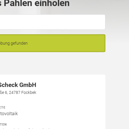
 Pahlen einholen
gebung gefunden
 Scheck GmbH
aße 6, 24787 Fockbek
ETE
ovoltaik
ITEN