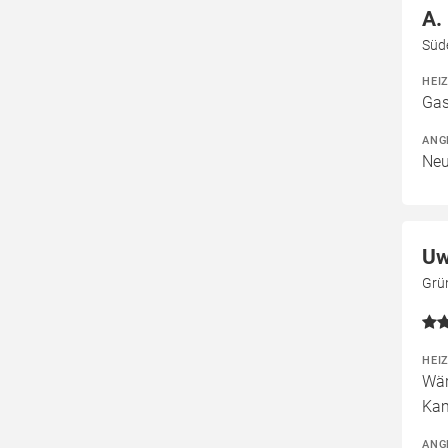
A.
Süd
HEI
Gas
ANG
Neu
Uw
Grü
HEI
Wär
Kam
ANG