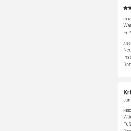
HEI
Wär
Fuß
ANG
Neu
Ins
Bat
Kr
Jun
HEI
Wär
Fuß