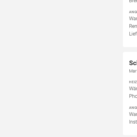
Bre
ANG
War
Ren
Lie
Sc
Mar
HEI
Wär
Pho
ANG
War
Ins