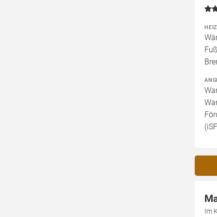
HEI
Wär
Fuß
Bre
ANG
War
War
För
(iS
Ma
Im 