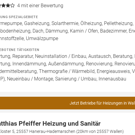
4
mit einer Bewertung
ZUNG SPEZIALGEBIETE
mepumpe, Gasheizung, Solarthermie, Ölheizung, Pelletheizung, 
bodenheizung, Dach, Dämmung, Kamin / Ofen, Badezimmer, Ene
nnstoffzelle, Umwälzpumpe
EBOTENE TÄTIGKEITEN
tung, Reparatur, Neuinstallation / Einbau, Austausch, Beratung,
tung, Innendämmung, Außendämmung, Renovierung, Renovierung
dermittelberatung, Thermografie / Wärmebild, Energieausweis, Vo
FP), Neueinbau / Montage, Sanierung / Umbau, Innenausbau
Jetzt Betriebe für Heizungen in Wal
tthias Pfeiffer Heizung und Sanitär
Kloster 5, 25557 Hanerau-Hademarschen (20km von 25557 Wallen)