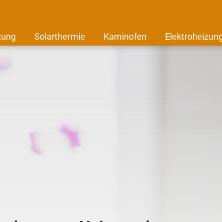
zung
Solarthermie
Kaminofen
Elektroheizun