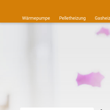
Wärmepumpe
Pelletheizung
Gashei