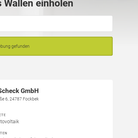
 Wallen einholen
gebung gefunden
 Scheck GmbH
aße 6, 24787 Fockbek
ETE
ovoltaik
ITEN