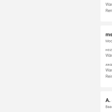
War
Ren
ms
Moo
HEI
Wär
ANG
War
Rei
A.
Baa