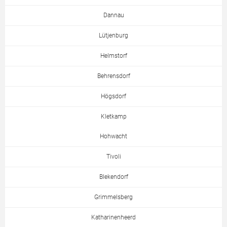
Dannau
Lütjenburg
Helmstorf
Behrensdorf
Högsdorf
Kletkamp
Hohwacht
Tivoli
Blekendorf
Grimmelsberg
Katharinenheerd