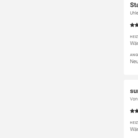
St
Uhle
HEI
Wär
ANG
Neu
su
Von-
HEI
Wär