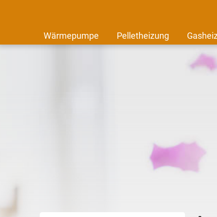
Wärmepumpe
Pelletheizung
Gashei