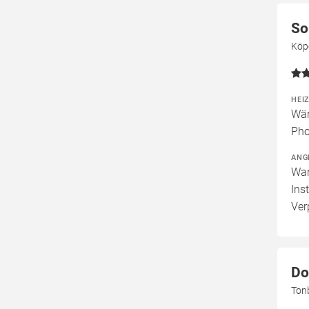
So
Köpe
HEI
Wär
Pho
ANG
War
Ins
Ver
Do
Tonb