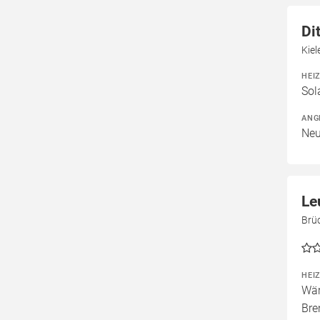
Di
Kiel
HEI
Sol
ANG
Neu
Le
Brüc
HEI
Wär
Bre