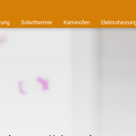
zung
Solarthermie
Kaminofen
Elektroheizun