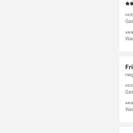
HEI
Gas
ANG
War
Fr
Helg
HEI
Gas
ANG
War