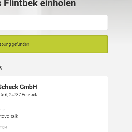
Flintbek einholen
gebung gefunden
k
 Scheck GmbH
aße 6, 24787 Fockbek
ETE
ovoltaik
ITEN