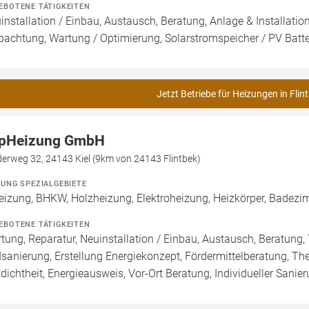
EBOTENE TÄTIGKEITEN
installation / Einbau, Austausch, Beratung, Anlage & Installati
pachtung, Wartung / Optimierung, Solarstromspeicher / PV Batte
Jetzt Betriebe für Heizungen in Flin
pHeizung GmbH
derweg 32, 24143 Kiel (9km von 24143 Flintbek)
ZUNG SPEZIALGEBIETE
eizung, BHKW, Holzheizung, Elektroheizung, Heizkörper, Badezimm
EBOTENE TÄTIGKEITEN
tung, Reparatur, Neuinstallation / Einbau, Austausch, Beratung,
sanierung, Erstellung Energiekonzept, Fördermittelberatung, Th
tdichtheit, Energieausweis, Vor-Ort Beratung, Individueller Sanie