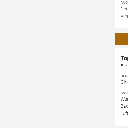
ANG
Neu
Ver
To
Flie
HEI
Ölh
ANG
War
Bad
Luf