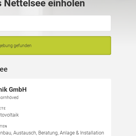
 Nettelsee einholen
mgebung gefunden
see
nik GmbH
Bornhöved
ETE
ovoltaik
ITEN
inbau, Austausch, Beratung, Anlage & Installation