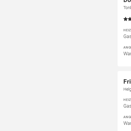
Do
Tonb
HEI
Gas
ANG
War
Fr
Helg
HEI
Gas
ANG
War