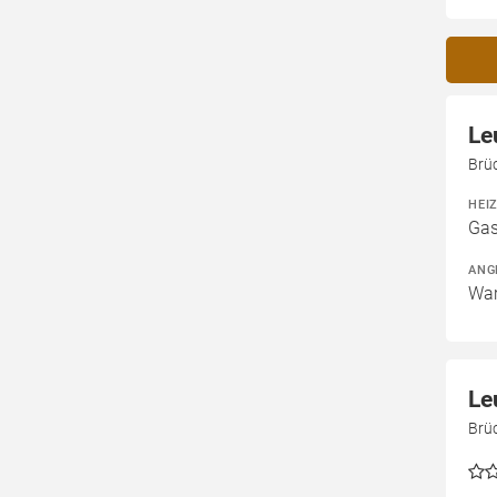
Le
Brüc
HEI
Gas
ANG
War
Le
Brü