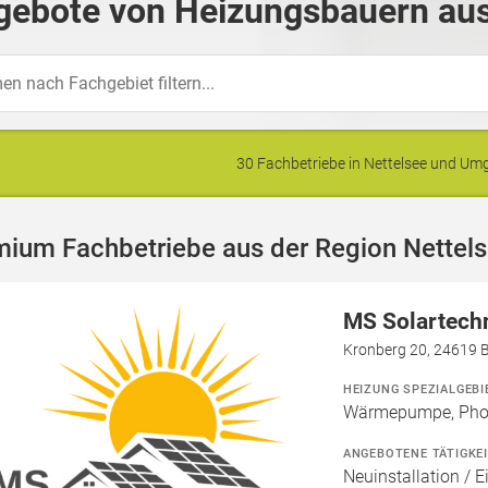
gebote von Heizungsbauern aus
30 Fachbetriebe in Nettelsee und U
mium Fachbetriebe aus der Region Nettel
MS Solartech
Kronberg 20, 24619 
HEIZUNG SPEZIALGEBI
Wärmepumpe, Phot
ANGEBOTENE TÄTIGKE
Neuinstallation / E