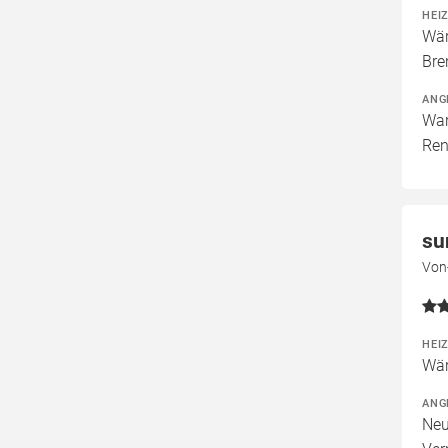
HEI
Wär
Bre
ANG
War
Ren
su
Von-
HEI
Wär
ANG
Neu