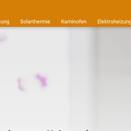
zung
Solarthermie
Kaminofen
Elektroheizun