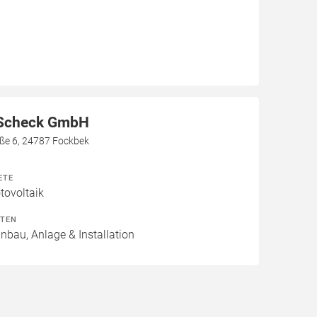
 Scheck GmbH
aße 6, 24787 Fockbek
ETE
ovoltaik
ITEN
inbau, Anlage & Installation