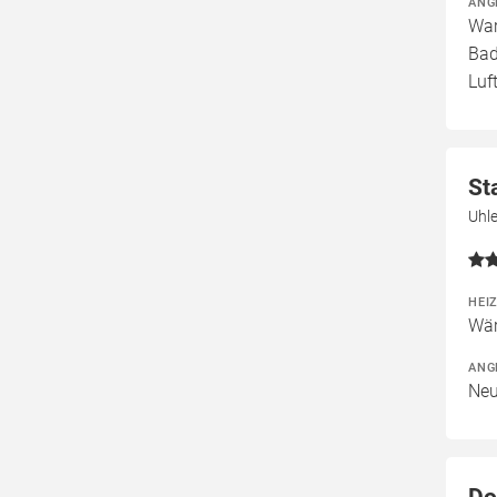
ANG
War
Bad
Luf
St
Uhle
HEI
Wär
ANG
Neu