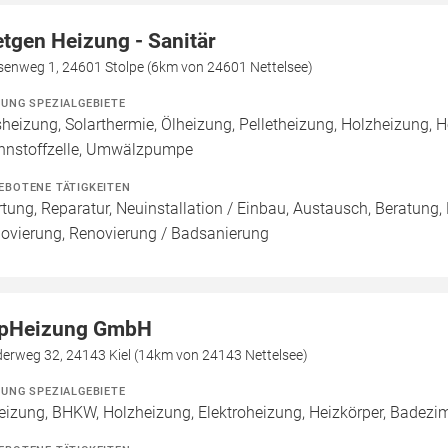
etgen Heizung - Sanitär
senweg 1, 24601 Stolpe (6km von 24601 Nettelsee)
ZUNG SPEZIALGEBIETE
heizung, Solarthermie, Ölheizung, Pelletheizung, Holzheizung,
nnstoffzelle, Umwälzpumpe
EBOTENE TÄTIGKEITEN
tung, Reparatur, Neuinstallation / Einbau, Austausch, Beratung,
ovierung, Renovierung / Badsanierung
pHeizung GmbH
derweg 32, 24143 Kiel (14km von 24143 Nettelsee)
ZUNG SPEZIALGEBIETE
eizung, BHKW, Holzheizung, Elektroheizung, Heizkörper, Badezimm