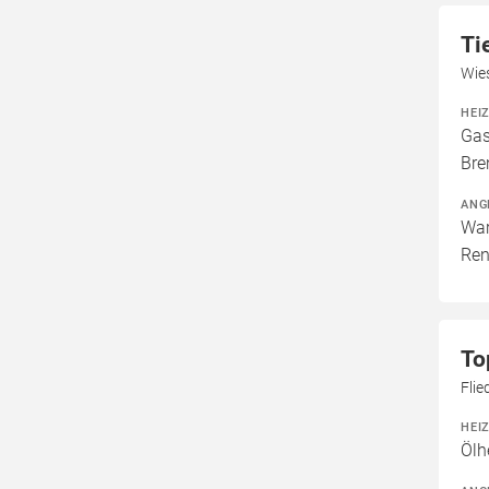
Ti
Wie
HEI
Gas
Bre
ANG
War
Ren
To
Flie
HEI
Ölh