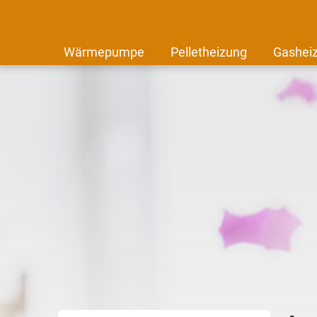
Wärmepumpe
Pelletheizung
Gashei