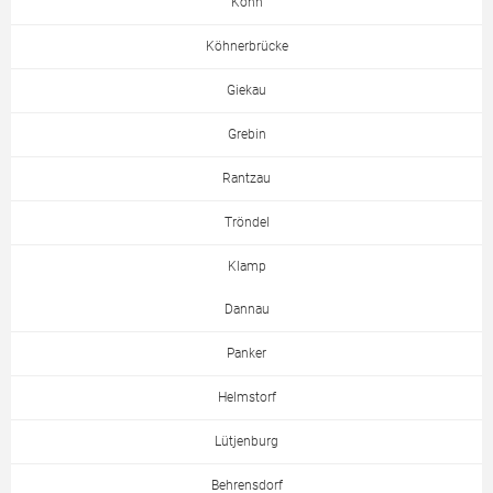
Köhn
Köhnerbrücke
Giekau
Grebin
Rantzau
Tröndel
Klamp
Dannau
Panker
Helmstorf
Lütjenburg
Behrensdorf