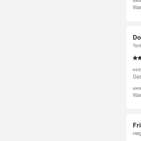
ANG
War
Do
Ton
HEI
Gas
ANG
War
Fr
Hel