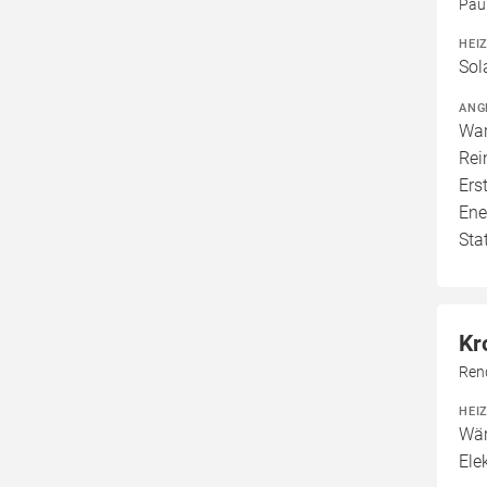
Pau
HEI
Sol
ANG
War
Rei
Ers
Ene
Sta
Kr
Ren
HEI
Wär
Elek