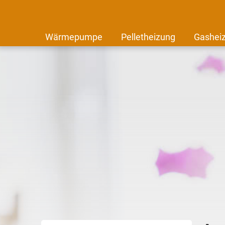
Wärmepumpe
Pelletheizung
Gashei