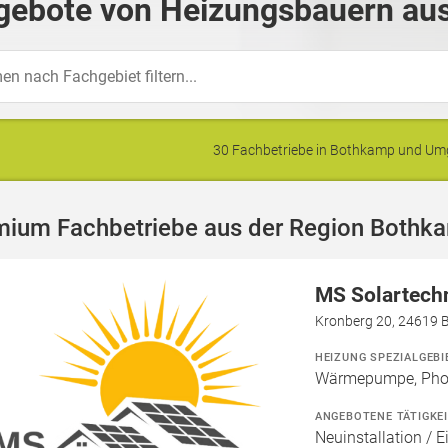
gebote von Heizungsbauern au
30 Fachbetriebe in Bothkamp und U
mium Fachbetriebe aus der Region Bothk
MS Solartech
Kronberg 20, 24619 
HEIZUNG SPEZIALGEBI
Wärmepumpe, Phot
ANGEBOTENE TÄTIGKE
Neuinstallation / E