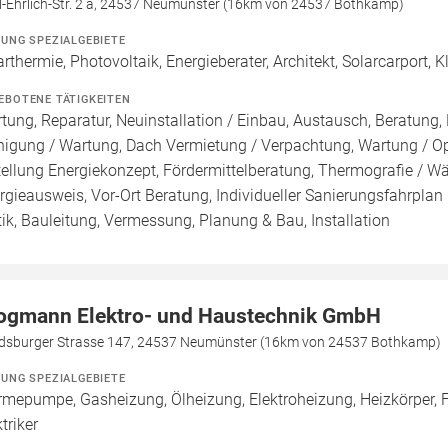
l-Ehrlich-Str. 2 a, 24537 Neumünster (16km von 24537 Bothkamp)
ZUNG SPEZIALGEBIETE
arthermie, Photovoltaik, Energieberater, Architekt, Solarcarport
EBOTENE TÄTIGKEITEN
tung, Reparatur, Neuinstallation / Einbau, Austausch, Beratung, 
nigung / Wartung, Dach Vermietung / Verpachtung, Wartung / Opt
tellung Energiekonzept, Fördermittelberatung, Thermografie / Wär
rgieausweis, Vor-Ort Beratung, Individueller Sanierungsfahrpla
tik, Bauleitung, Vermessung, Planung & Bau, Installation
ogmann Elektro- und Haustechnik GmbH
dsburger Strasse 147, 24537 Neumünster (16km von 24537 Bothkamp)
ZUNG SPEZIALGEBIETE
mepumpe, Gasheizung, Ölheizung, Elektroheizung, Heizkörper, 
triker