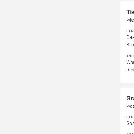
Ti
Wie
HEI
Gas
Bre
ANG
War
Ren
Gr
Was
HEI
Gas