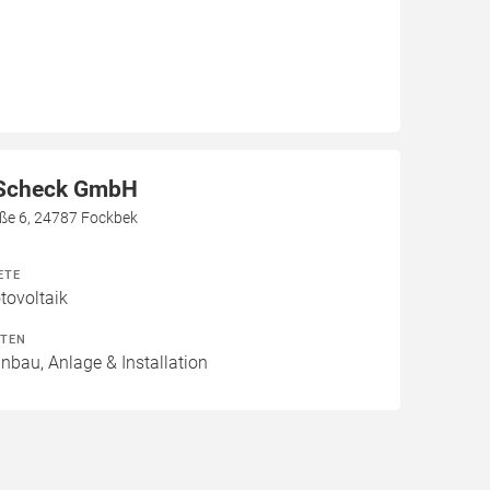
 Scheck GmbH
aße 6, 24787 Fockbek
ETE
ovoltaik
ITEN
inbau, Anlage & Installation