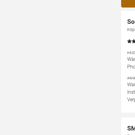
So
Köp
HEI
Wär
Pho
ANG
War
Ins
Ver
SM