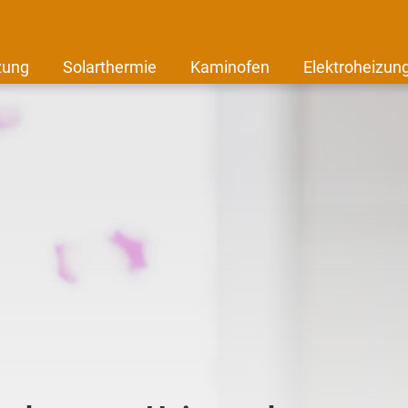
zung
Solarthermie
Kaminofen
Elektroheizun