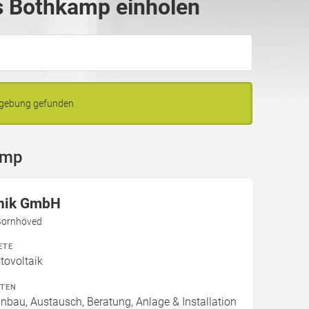
s Bothkamp einholen
mgebung gefunden
amp
nik GmbH
Bornhöved
ETE
ovoltaik
ITEN
inbau, Austausch, Beratung, Anlage & Installation