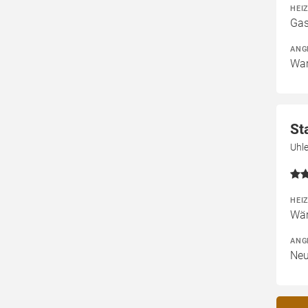
HEI
Gas
ANG
War
St
Uhl
HEI
Wär
ANG
Neu