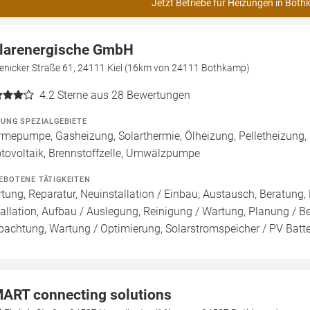
Jetzt Betriebe für Heizungen in Both
larenergische GmbH
enicker Straße 61, 24111 Kiel (16km von 24111 Bothkamp)
4.2
Sterne aus 28 Bewertungen
ZUNG SPEZIALGEBIETE
mepumpe, Gasheizung, Solarthermie, Ölheizung, Pelletheizung,
tovoltaik, Brennstoffzelle, Umwälzpumpe
EBOTENE TÄTIGKEITEN
tung, Reparatur, Neuinstallation / Einbau, Austausch, Beratung,
tallation, Aufbau / Auslegung, Reinigung / Wartung, Planung / 
pachtung, Wartung / Optimierung, Solarstromspeicher / PV Batte
ART connecting solutions