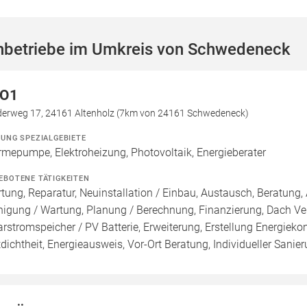
hbetriebe im Umkreis von Schwedeneck
O1
ederweg 17, 24161 Altenholz (7km von 24161 Schwedeneck)
ZUNG SPEZIALGEBIETE
mepumpe, Elektroheizung, Photovoltaik, Energieberater
EBOTENE TÄTIGKEITEN
tung, Reparatur, Neuinstallation / Einbau, Austausch, Beratung, 
nigung / Wartung, Planung / Berechnung, Finanzierung, Dach Ve
arstromspeicher / PV Batterie, Erweiterung, Erstellung Energieko
tdichtheit, Energieausweis, Vor-Ort Beratung, Individueller Sanie