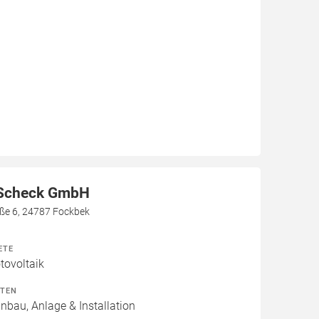
 Scheck GmbH
aße 6, 24787 Fockbek
ETE
ovoltaik
ITEN
inbau, Anlage & Installation