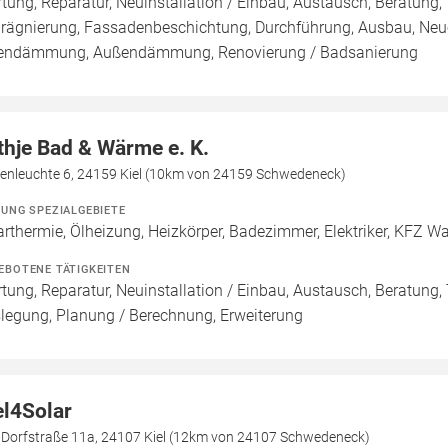
tung, Reparatur, Neuinstallation / Einbau, Austausch, Beratung
rägnierung, Fassadenbeschichtung, Durchführung, Ausbau, Ne
endämmung, Außendämmung, Renovierung / Badsanierung
thje Bad & Wärme e. K.
enleuchte 6, 24159 Kiel (10km von 24159 Schwedeneck)
ZUNG SPEZIALGEBIETE
arthermie, Ölheizung, Heizkörper, Badezimmer, Elektriker, KFZ W
EBOTENE TÄTIGKEITEN
tung, Reparatur, Neuinstallation / Einbau, Austausch, Beratung, 
legung, Planung / Berechnung, Erweiterung
el4Solar
e Dorfstraße 11a, 24107 Kiel (12km von 24107 Schwedeneck)