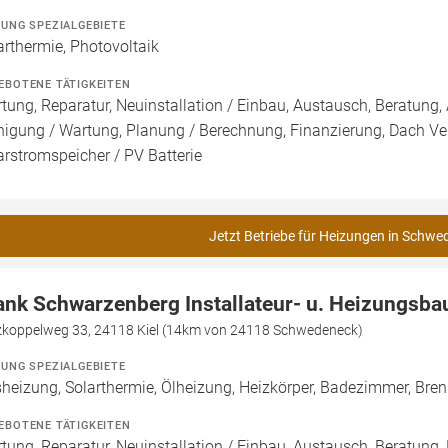
ZUNG SPEZIALGEBIETE
arthermie, Photovoltaik
EBOTENE TÄTIGKEITEN
tung, Reparatur, Neuinstallation / Einbau, Austausch, Beratung, 
nigung / Wartung, Planung / Berechnung, Finanzierung, Dach Ve
arstromspeicher / PV Batterie
Jetzt Betriebe für Heizungen in Schwe
ank Schwarzenberg Installateur- u. Heizungsb
zkoppelweg 33, 24118 Kiel (14km von 24118 Schwedeneck)
ZUNG SPEZIALGEBIETE
heizung, Solarthermie, Ölheizung, Heizkörper, Badezimmer, Br
EBOTENE TÄTIGKEITEN
tung, Reparatur, Neuinstallation / Einbau, Austausch, Beratung,