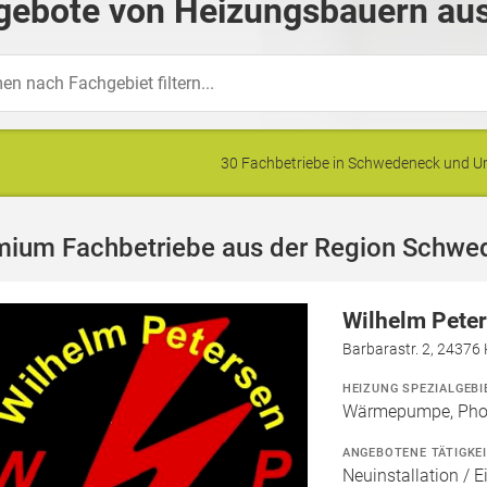
gebote von Heizungsbauern au
30 Fachbetriebe in Schwedeneck und 
mium Fachbetriebe aus der Region Schwe
Wilhelm Peter
Barbarastr. 2, 24376
HEIZUNG SPEZIALGEBI
Wärmepumpe, Phot
ANGEBOTENE TÄTIGKE
Neuinstallation / E