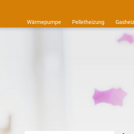
Wärmepumpe
Pelletheizung
Gashei