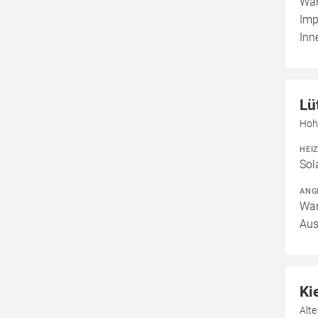
War
Imp
Inn
Lü
Hoh
HEI
Sol
ANG
War
Aus
Ki
Alt