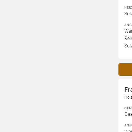
HEI
Sol
ANG
War
Rei
Sol
Fr
Hol
HEI
Gas
ANG
War