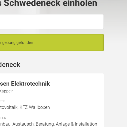
s Schwedeneck einholen
Umgebung gefunden
deneck
sen Elektrotechnik
 Kappeln
ETE
ovoltaik, KFZ Wallboxen
ITEN
inbau, Austausch, Beratung, Anlage & Installation