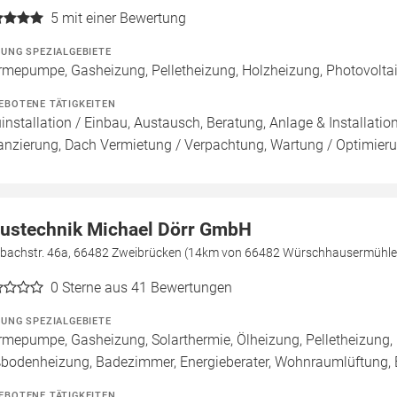
5
mit einer Bewertung
ZUNG SPEZIALGEBIETE
mepumpe, Gasheizung, Pelletheizung, Holzheizung, Photovoltaik
EBOTENE TÄTIGKEITEN
installation / Einbau, Austausch, Beratung, Anlage & Installati
anzierung, Dach Vermietung / Verpachtung, Wartung / Optimier
ustechnik Michael Dörr GmbH
lbachstr. 46a, 66482 Zweibrücken (14km von 66482 Würschhausermühle
0
Sterne aus 41 Bewertungen
ZUNG SPEZIALGEBIETE
mepumpe, Gasheizung, Solarthermie, Ölheizung, Pelletheizung, 
bodenheizung, Badezimmer, Energieberater, Wohnraumlüftung,
EBOTENE TÄTIGKEITEN