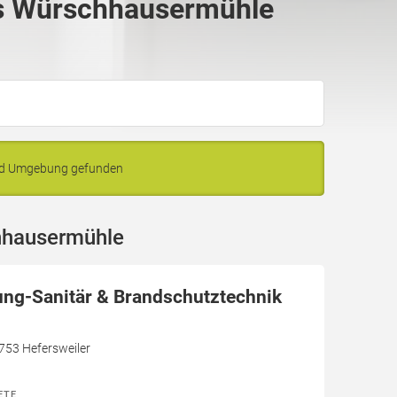
s Würschhausermühle
nd Umgebung gefunden
hhausermühle
ung-Sanitär & Brandschutztechnik
7753 Hefersweiler
ETE