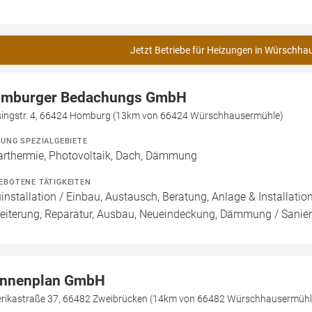
Jetzt Betriebe für Heizungen in Würschha
mburger Bedachungs GmbH
singstr. 4, 66424 Homburg (13km von 66424 Würschhausermühle)
ZUNG SPEZIALGEBIETE
arthermie, Photovoltaik, Dach, Dämmung
EBOTENE TÄTIGKEITEN
installation / Einbau, Austausch, Beratung, Anlage & Installati
eiterung, Reparatur, Ausbau, Neueindeckung, Dämmung / San
nnenplan GmbH
rikastraße 37, 66482 Zweibrücken (14km von 66482 Würschhausermühl