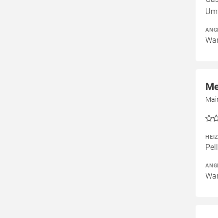
Um
ANG
War
Me
Mai
HEI
Pel
ANG
War