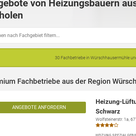
gebote von Heizungsbauern au
holen
30 Fachbetriebe in Würschhausermühle u
mium Fachbetriebe aus der Region Würsc
Heizung-Lüft
ANGEBOTE ANFORDERN
Schwarz
Wolfsteinerstr. 1a, 6
HEIZUNG SPEZIALGEBI