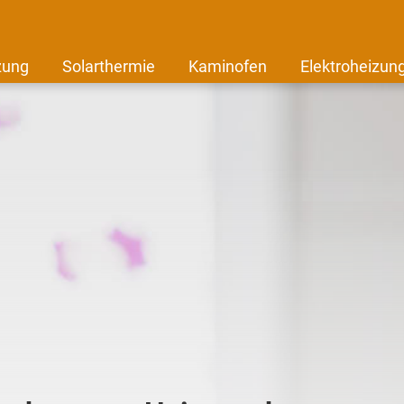
zung
Solarthermie
Kaminofen
Elektroheizun