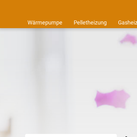
Wärmepumpe
Pelletheizung
Gashei