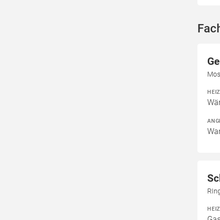
Fac
Ge
Mos
HEI
Wä
ANG
War
Sc
RIn
HEI
Gas