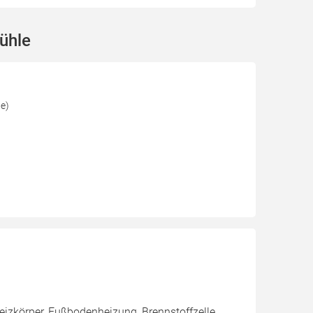
ühle
e)
eizkörper, Fußbodenheizung, Brennstoffzelle,