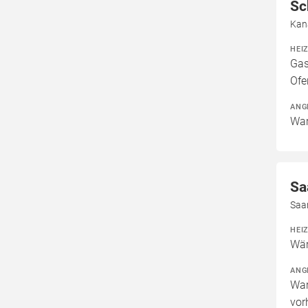
Sc
Kan
HEI
Gas
Ofe
ANG
War
Sa
Saa
HEI
Wär
ANG
War
vor