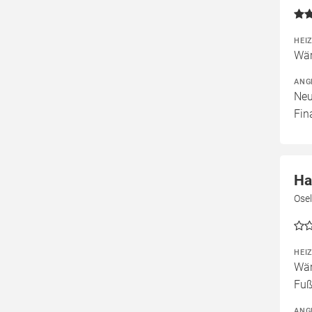
HEI
Wär
ANG
Neu
Fin
Ha
Ose
HEI
Wär
Fuß
ANG