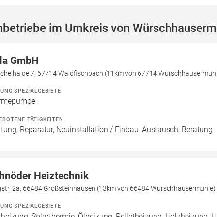
hbetriebe im Umkreis von Würschhauserm
la GmbH
chelhalde 7, 67714 Waldfischbach (11km von 67714 Würschhausermühl
ZUNG SPEZIALGEBIETE
rmepumpe
EBOTENE TÄTIGKEITEN
tung, Reparatur, Neuinstallation / Einbau, Austausch, Beratung
hnöder Heiztechnik
gstr. 2a, 66484 Großsteinhausen (13km von 66484 Würschhausermühle)
ZUNG SPEZIALGEBIETE
heizung, Solarthermie, Ölheizung, Pelletheizung, Holzheizung, H