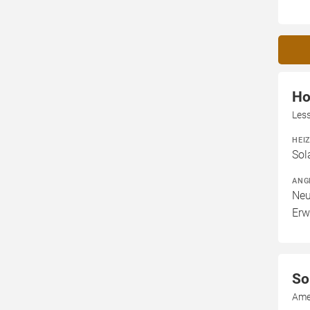
Ho
Les
HEI
Sol
ANG
Neu
Erw
So
Ame