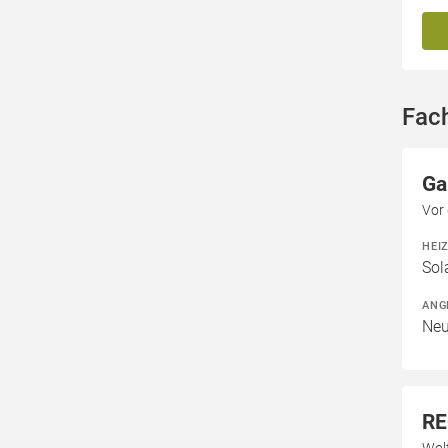
Fac
Ga
Vor
HEI
Sol
ANG
Neu
RE
Wol