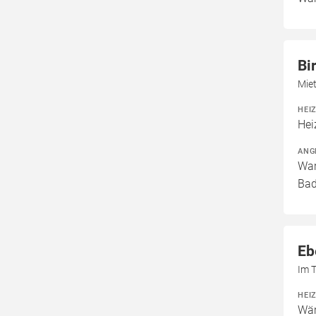
Bi
Mie
HEI
Hei
ANG
War
Bad
Eb
Im T
HEI
Wär