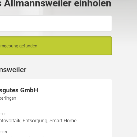
 Allmannsweiler einholen
d Umgebung gefunden
nsweiler
asgutes GmbH
erlingen
ETE
otovoltaik, Entsorgung, Smart Home
ITEN