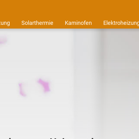
zung
Solarthermie
Kaminofen
Elektroheizun