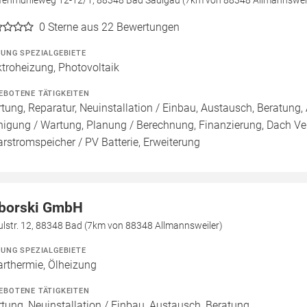
0
Sterne aus 22 Bewertungen
ZUNG SPEZIALGEBIETE
ktroheizung, Photovoltaik
EBOTENE TÄTIGKEITEN
tung, Reparatur, Neuinstallation / Einbau, Austausch, Beratung, 
nigung / Wartung, Planung / Berechnung, Finanzierung, Dach Ve
arstromspeicher / PV Batterie, Erweiterung
borski GmbH
lstr. 12, 88348 Bad (7km von 88348 Allmannsweiler)
ZUNG SPEZIALGEBIETE
arthermie, Ölheizung
EBOTENE TÄTIGKEITEN
tung, Neuinstallation / Einbau, Austausch, Beratung