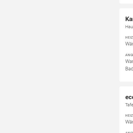
Ka
Hau
HEI
Wär
ANG
War
Bad
ec
Tafe
HEI
Wär
ANG