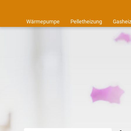
Wärmepumpe
Pelletheizung
Gashei