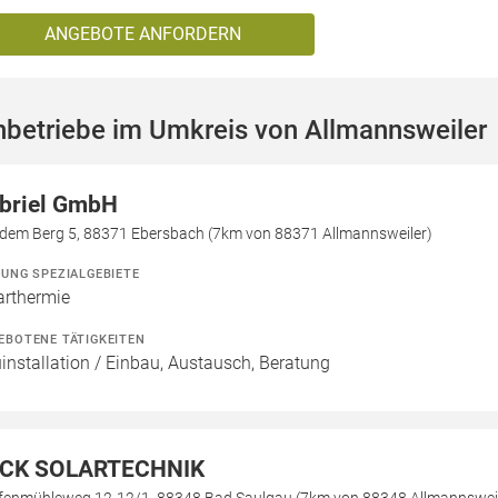
ANGEBOTE ANFORDERN
hbetriebe im Umkreis von Allmannsweiler
briel GmbH
 dem Berg 5, 88371 Ebersbach (7km von 88371 Allmannsweiler)
ZUNG SPEZIALGEBIETE
arthermie
EBOTENE TÄTIGKEITEN
installation / Einbau, Austausch, Beratung
CK SOLARTECHNIK
fenmühleweg 12-12/1, 88348 Bad Saulgau (7km von 88348 Allmannsweil