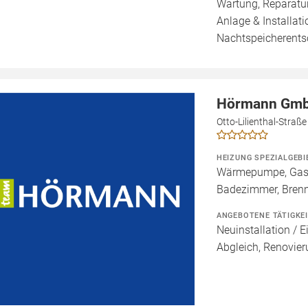
Wartung, Reparatur
Anlage & Installati
Nachtspeicherents
Hörmann Gmb
Otto-Lilienthal-Straß
HEIZUNG SPEZIALGEBI
Wärmepumpe, Gashe
Badezimmer, Brenn
ANGEBOTENE TÄTIGKE
Neuinstallation / 
Abgleich, Renovie