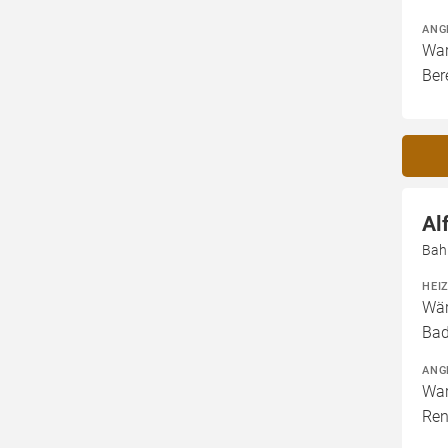
ANG
War
Ber
Al
Bah
HEI
Wär
Bad
ANG
War
Ren