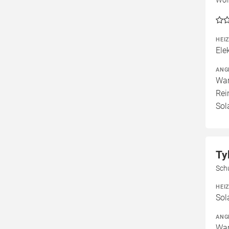
HEI
Ele
ANG
War
Rei
Sol
Ty
Schu
HEI
Sol
ANG
War