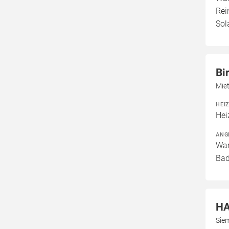
Rei
Sol
Bi
Mie
HEI
Hei
ANG
War
Bad
HA
Sie