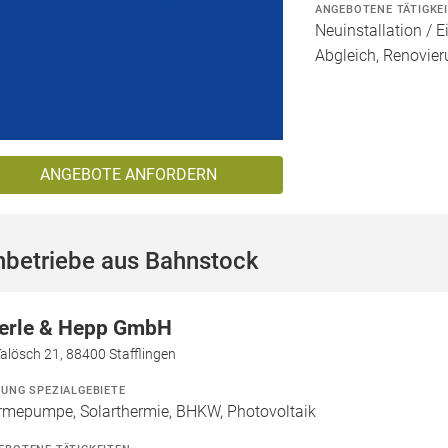
ANGEBOTENE TÄTIGKE
Neuinstallation / 
Abgleich, Renovie
ANGEBOTE ANFORDERN
hbetriebe aus Bahnstock
erle & Hepp GmbH
alösch 21, 88400 Stafflingen
ZUNG SPEZIALGEBIETE
mepumpe, Solarthermie, BHKW, Photovoltaik