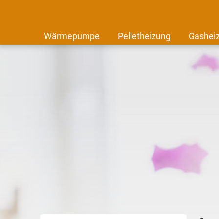
Wärmepumpe
Pelletheizung
Gashei