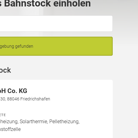
 Bahnstock einholen
mgebung gefunden
tock
H Co. KG
e 30, 88046 Friedrichshafen
ETE
izung, Solarthermie, Pelletheizung,
stoffzelle