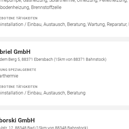
mepumpe, Gasheizung, Solarthermie, Ölheizung, Pelletheizung, 
bodenheizung, Brennstoffzelle
EBOTENE TÄTIGKEITEN
installation / Einbau, Austausch, Beratung, Wartung, Reparatur,
briel GmbH
 dem Berg 5, 88371 Ebersbach (15km von 88371 Bahnstock)
ZUNG SPEZIALGEBIETE
arthermie
EBOTENE TÄTIGKEITEN
installation / Einbau, Austausch, Beratung
borski GmbH
ulstr. 12, 88348 Bad (15km von 88348 Bahnstock)