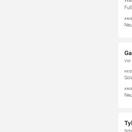
Wär
Fuß
ANG
Neu
Ga
Vor
HEI
Sol
ANG
Neu
Ty
Sch