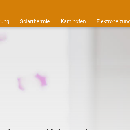
zung
Solarthermie
Kaminofen
Elektroheizun