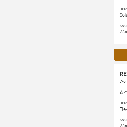
HEI
Sol
ANG
War
RE
Wol
HEI
Ele
ANG
War