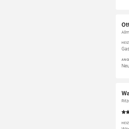
Ot
All
HEI
Gas
ANG
Neu
Wa
Rit
HEI