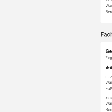
ANG
War
Ber
Fac
Ge
Zie
HEI
Wär
Fuß
ANG
War
Ren