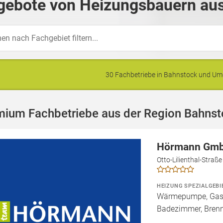
gebote von Heizungsbauern aus
30 Fachbetriebe in Bahnstock und U
mium Fachbetriebe aus der Region Bahns
Hörmann Gmb
Otto-Lilienthal-Straß
HEIZUNG SPEZIALGEBI
Wärmepumpe, Gashe
Badezimmer, Brenn