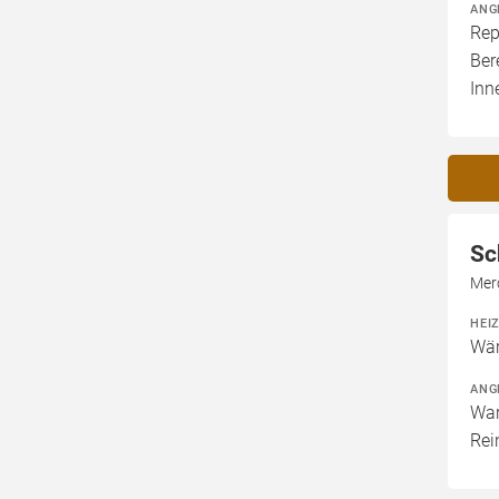
ANG
Rep
Ber
In
Sc
Mer
HEI
Wär
ANG
War
Rei