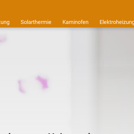
zung
Solarthermie
Kaminofen
Elektroheizun