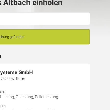
 Altbach einholen
gebung gefunden
h
systeme GmbH
, 73235 Weilheim
ETE
izung, Ölheizung, Pelletheizung
ITEN