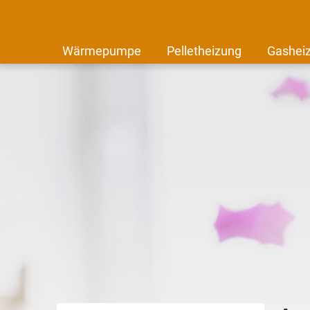
Wärmepumpe
Pelletheizung
Gashei