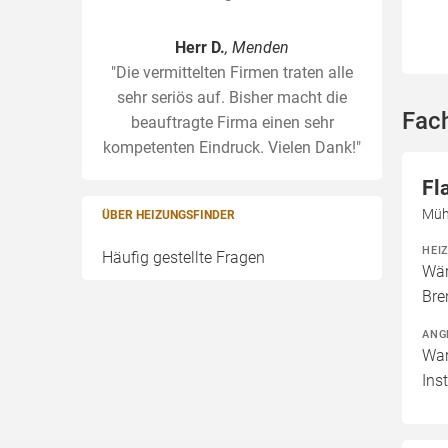
Herr D.
, Menden
"Die vermittelten Firmen traten alle
sehr seriös auf. Bisher macht die
Fac
beauftragte Firma einen sehr
kompetenten Eindruck. Vielen Dank!"
Fl
Müh
ÜBER HEIZUNGSFINDER
HEI
Häufig gestellte Fragen
Wär
Bre
ANG
War
Ins