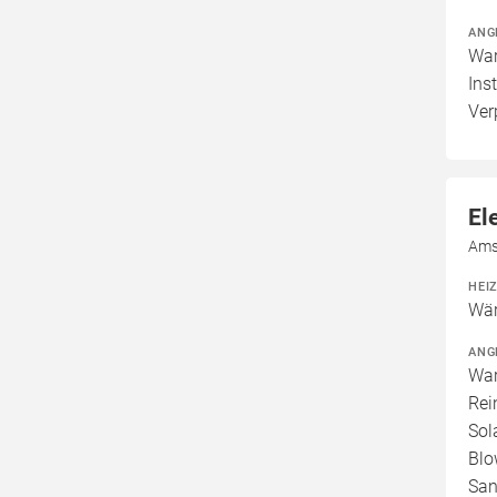
ANG
War
Ins
Ver
El
Amst
HEI
Wär
ANG
War
Rei
Sol
Blo
San