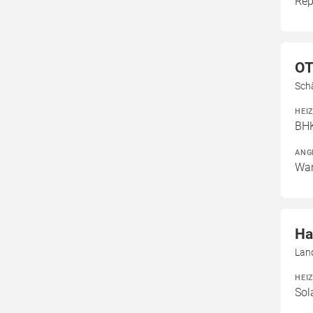
Rep
OT
Sch
HEI
BH
ANG
War
Ha
Lan
HEI
Sol