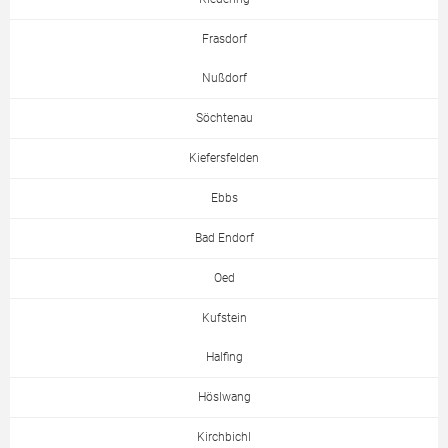
Frasdorf
Nußdorf
Söchtenau
Kiefersfelden
Ebbs
Bad Endorf
Oed
Kufstein
Halfing
Höslwang
Kirchbichl