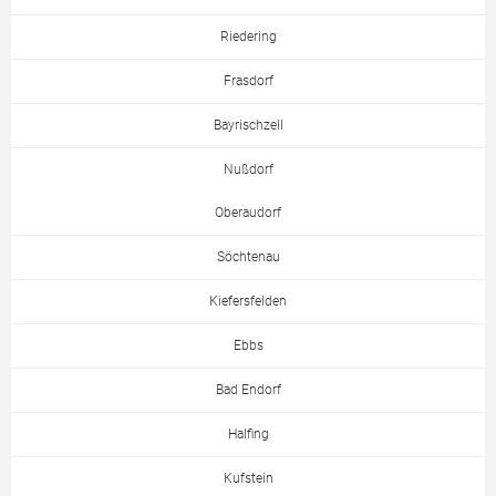
Riedering
Frasdorf
Bayrischzell
Nußdorf
Oberaudorf
Söchtenau
Kiefersfelden
Ebbs
Bad Endorf
Halfing
Kufstein