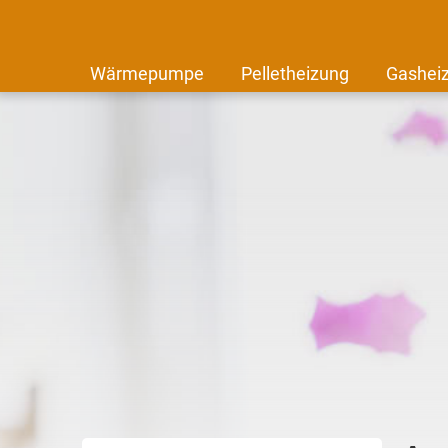
Wärmepumpe
Pelletheizung
Gashei