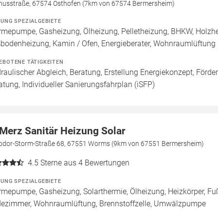
nusstraße, 67574 Osthofen (7km von 67574 Bermersheim)
ZUNG SPEZIALGEBIETE
mepumpe, Gasheizung, Ölheizung, Pelletheizung, BHKW, Holzheiz
bodenheizung, Kamin / Ofen, Energieberater, Wohnraumlüftung
EBOTENE TÄTIGKEITEN
raulischer Abgleich, Beratung, Erstellung Energiekonzept, Förde
atung, Individueller Sanierungsfahrplan (iSFP)
 Merz Sanitär Heizung Solar
odor-Storm-Straße 68, 67551 Worms (9km von 67551 Bermersheim)
4.5
Sterne aus 4 Bewertungen
ZUNG SPEZIALGEBIETE
mepumpe, Gasheizung, Solarthermie, Ölheizung, Heizkörper, Fu
ezimmer, Wohnraumlüftung, Brennstoffzelle, Umwälzpumpe