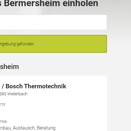
s Bermersheim einholen
Umgebung gefunden
rsheim
/ Bosch Thermotechnik
7685 Weilerbach
ETE
ITEN
Einbau, Austausch, Beratung