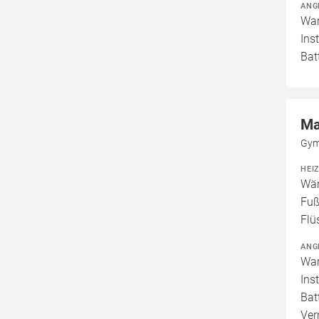
ANG
War
Ins
Bat
Ma
Gym
HEI
Wär
Fuß
Flü
ANG
War
Ins
Bat
Ver