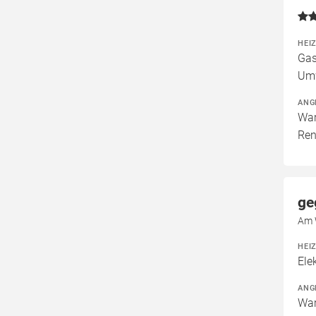
HEI
Gas
Um
ANG
War
Ren
ge
Am 
HEI
Ele
ANG
War