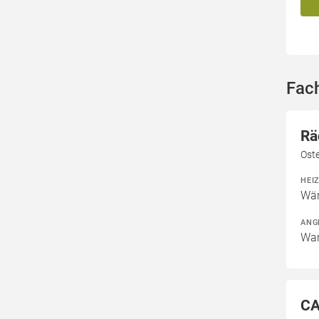
Fac
Rä
Ost
HEI
Wär
ANG
War
CA