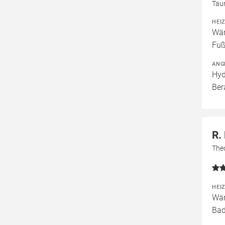
Tau
HEI
Wär
Fuß
ANG
Hyd
Ber
R.
The
HEI
Wär
Bad