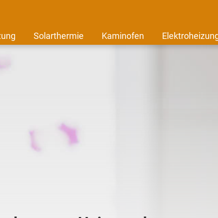
zung
Solarthermie
Kaminofen
Elektroheizun