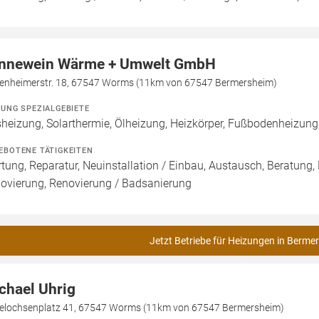
nnewein Wärme + Umwelt GmbH
enheimerstr. 18, 67547 Worms (11km von 67547 Bermersheim)
ZUNG SPEZIALGEBIETE
heizung, Solarthermie, Ölheizung, Heizkörper, Fußbodenheiz
EBOTENE TÄTIGKEITEN
tung, Reparatur, Neuinstallation / Einbau, Austausch, Beratung,
ovierung, Renovierung / Badsanierung
Jetzt Betriebe für Heizungen in Berme
chael Uhrig
telochsenplatz 41, 67547 Worms (11km von 67547 Bermersheim)