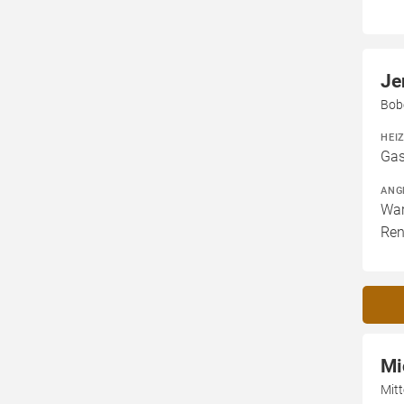
Je
Bob
HEI
Gas
ANG
War
Ren
Mi
Mit