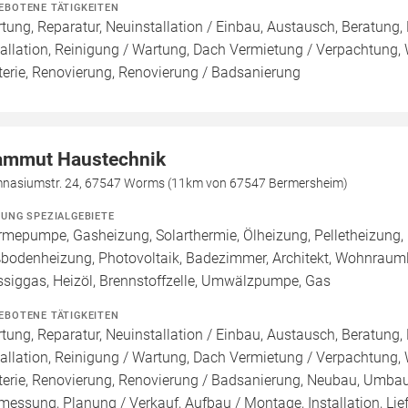
EBOTENE TÄTIGKEITEN
tung, Reparatur, Neuinstallation / Einbau, Austausch, Beratung,
tallation, Reinigung / Wartung, Dach Vermietung / Verpachtung,
terie, Renovierung, Renovierung / Badsanierung
mmut Haustechnik
nasiumstr. 24, 67547 Worms (11km von 67547 Bermersheim)
ZUNG SPEZIALGEBIETE
mepumpe, Gasheizung, Solarthermie, Ölheizung, Pelletheizung, H
bodenheizung, Photovoltaik, Badezimmer, Architekt, Wohnrauml
ssiggas, Heizöl, Brennstoffzelle, Umwälzpumpe, Gas
EBOTENE TÄTIGKEITEN
tung, Reparatur, Neuinstallation / Einbau, Austausch, Beratung,
tallation, Reinigung / Wartung, Dach Vermietung / Verpachtung,
terie, Renovierung, Renovierung / Badsanierung, Neubau, Umbau 
messung, Planung / Verkauf, Aufbau / Montage, Installation, Lief