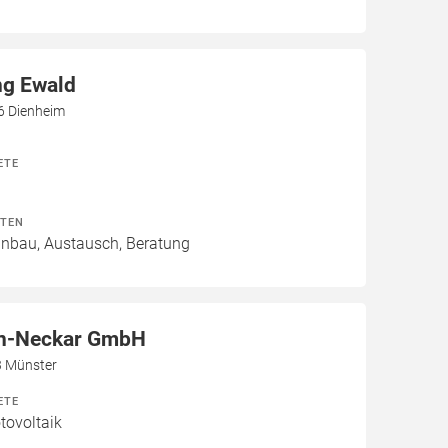
ng Ewald
6 Dienheim
ETE
ITEN
Einbau, Austausch, Beratung
n-Neckar GmbH
3 Münster
ETE
ovoltaik