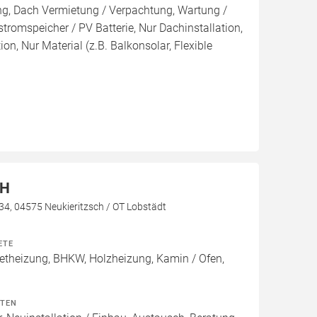
ng, Dach Vermietung / Verpachtung, Wartung /
tromspeicher / PV Batterie, Nur Dachinstallation,
tion, Nur Material (z.B. Balkonsolar, Flexible
bH
 34, 04575 Neukieritzsch / OT Lobstädt
ETE
theizung, BHKW, Holzheizung, Kamin / Ofen,
ITEN