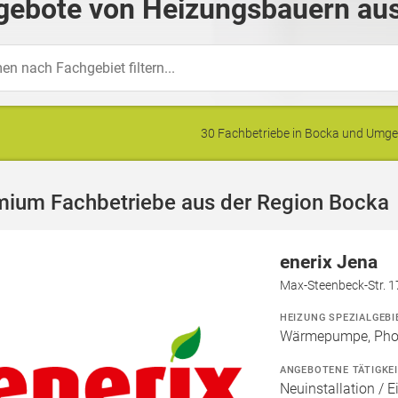
gebote von Heizungsbauern aus
30 Fachbetriebe in Bocka und Umg
mium Fachbetriebe aus der Region Bocka
enerix Jena
Max-Steenbeck-Str. 1
HEIZUNG SPEZIALGEBI
Wärmepumpe, Phot
ANGEBOTENE TÄTIGKE
Neuinstallation / E