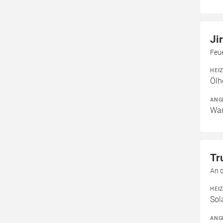
Ji
Feu
HEI
Ölh
ANG
War
Tr
An 
HEI
Sol
ANG