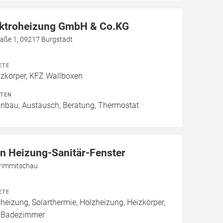
ektroheizung GmbH & Co.KG
aße 1, 09217 Burgstädt
ETE
izkörper, KFZ Wallboxen
ITEN
Einbau, Austausch, Beratung, Thermostat
in Heizung-Sanitär-Fenster
Crimmitschau
ETE
izung, Solarthermie, Holzheizung, Heizkörper,
 Badezimmer