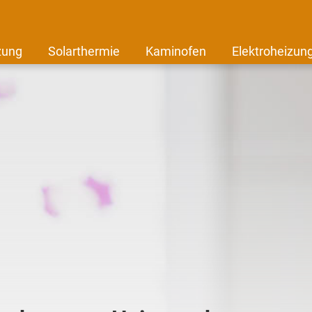
zung
Solarthermie
Kaminofen
Elektroheizun