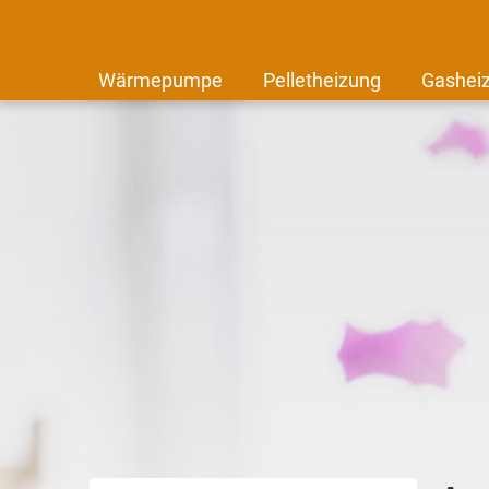
Wärmepumpe
Pelletheizung
Gashei