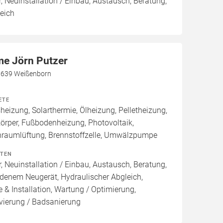
, Neuinstallation / Einbau, Austausch, Beratung,
eich
me Jörn Putzer
07639 Weißenborn
ETE
izung, Solarthermie, Ölheizung, Pelletheizung,
örper, Fußbodenheizung, Photovoltaik,
raumlüftung, Brennstoffzelle, Umwälzpumpe
ITEN
, Neuinstallation / Einbau, Austausch, Beratung,
denem Neugerät, Hydraulischer Abgleich,
 & Installation, Wartung / Optimierung,
vierung / Badsanierung