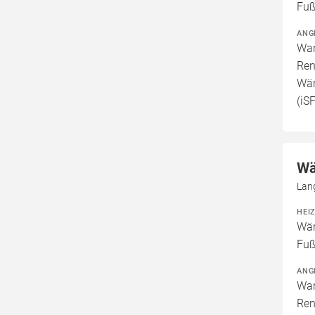
Fuß
ANG
War
Ren
Wär
(iS
Wä
Lan
HEI
Wär
Fuß
ANG
War
Ren