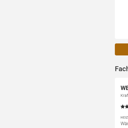
Fac
WE
Kra
HEI
Wär