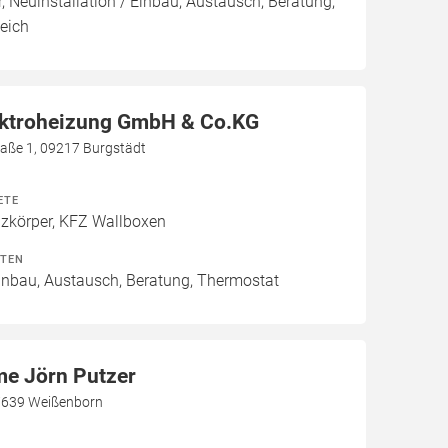
, Neuinstallation / Einbau, Austausch, Beratung,
eich
ektroheizung GmbH & Co.KG
aße 1, 09217 Burgstädt
ETE
izkörper, KFZ Wallboxen
ITEN
Einbau, Austausch, Beratung, Thermostat
me Jörn Putzer
07639 Weißenborn