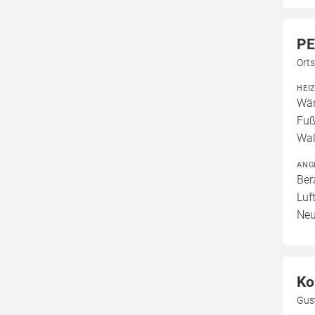
PE
Ort
HEI
Wär
Fuß
Wal
ANG
Ber
Luf
Neu
Ko
Gus