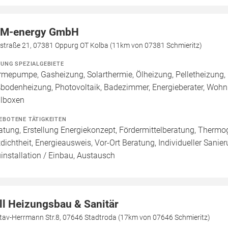
M-energy GmbH
sstraße 21, 07381 Oppurg OT Kolba (11km von 07381 Schmieritz)
ZUNG SPEZIALGEBIETE
mepumpe, Gasheizung, Solarthermie, Ölheizung, Pelletheizung, 
bodenheizung, Photovoltaik, Badezimmer, Energieberater, Wohnr
lboxen
EBOTENE TÄTIGKEITEN
atung, Erstellung Energiekonzept, Fördermittelberatung, Thermog
tdichtheit, Energieausweis, Vor-Ort Beratung, Individueller Sanie
installation / Einbau, Austausch
ll Heizungsbau & Sanitär
tav-Herrmann Str.8, 07646 Stadtroda (17km von 07646 Schmieritz)