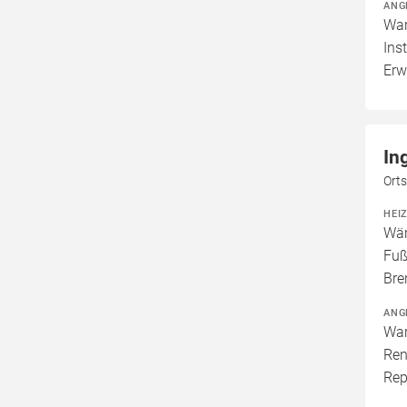
ANG
War
Ins
Erw
In
Orts
HEI
Wär
Fuß
Bre
ANG
War
Ren
Rep