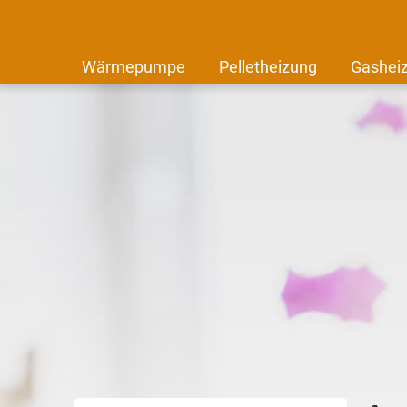
Wärmepumpe
Pelletheizung
Gashei