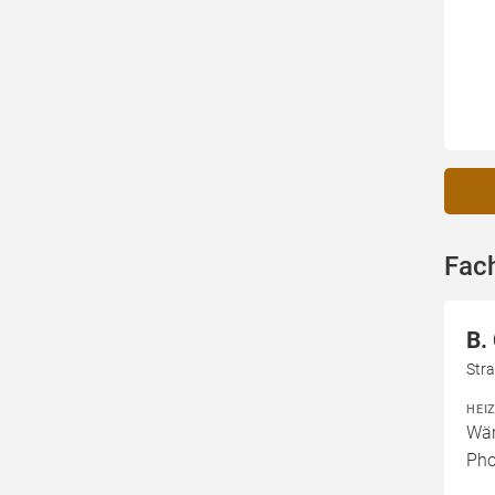
Fach
B.
Stra
HEI
Wär
Pho