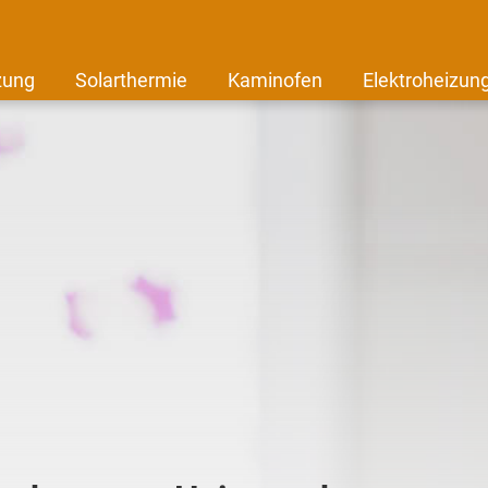
zung
Solarthermie
Kaminofen
Elektroheizun