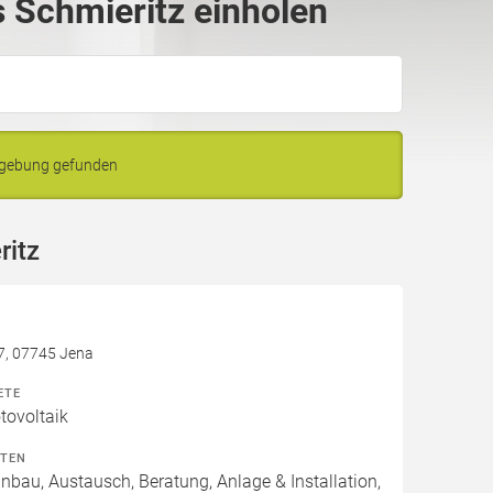
 Schmieritz einholen
mgebung gefunden
ritz
7, 07745 Jena
ETE
ovoltaik
ITEN
inbau, Austausch, Beratung, Anlage & Installation,