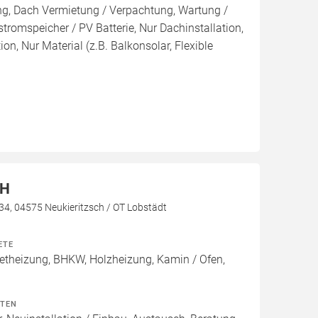
ng, Dach Vermietung / Verpachtung, Wartung /
tromspeicher / PV Batterie, Nur Dachinstallation,
tion, Nur Material (z.B. Balkonsolar, Flexible
bH
 34, 04575 Neukieritzsch / OT Lobstädt
ETE
theizung, BHKW, Holzheizung, Kamin / Ofen,
ITEN