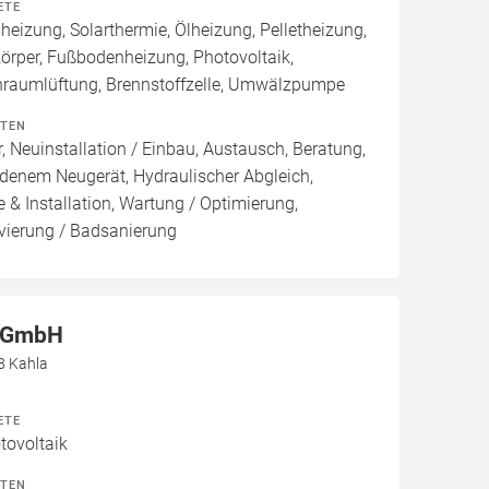
ETE
izung, Solarthermie, Ölheizung, Pelletheizung,
örper, Fußbodenheizung, Photovoltaik,
raumlüftung, Brennstoffzelle, Umwälzpumpe
ITEN
, Neuinstallation / Einbau, Austausch, Beratung,
denem Neugerät, Hydraulischer Abgleich,
 & Installation, Wartung / Optimierung,
vierung / Badsanierung
 GmbH
8 Kahla
ETE
ovoltaik
ITEN