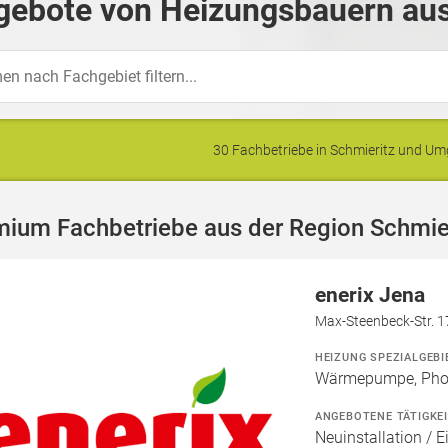
gebote von Heizungsbauern aus
30 Fachbetriebe in Schmieritz und U
mium Fachbetriebe aus der Region Schmie
enerix Jena
Max-Steenbeck-Str. 1
HEIZUNG SPEZIALGEBI
Wärmepumpe, Phot
ANGEBOTENE TÄTIGKE
Neuinstallation / E