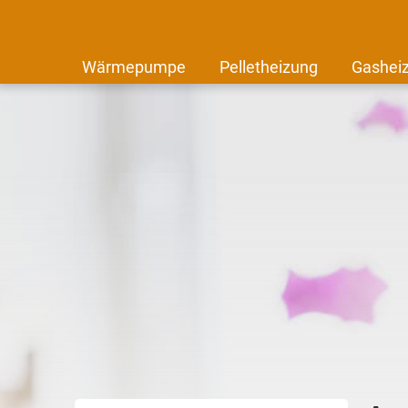
Wärmepumpe
Pelletheizung
Gashei