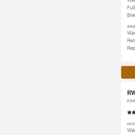
Wär
Fuß
Bre
ANG
War
Ren
Rep
RW
Klo
HEI
Wär