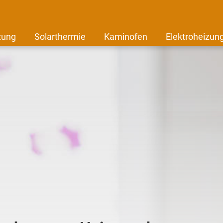
zung
Solarthermie
Kaminofen
Elektroheizun