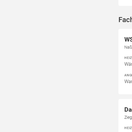
Fac
WS
Naß
HEI
Wär
ANG
War
Da
Zieg
HEI