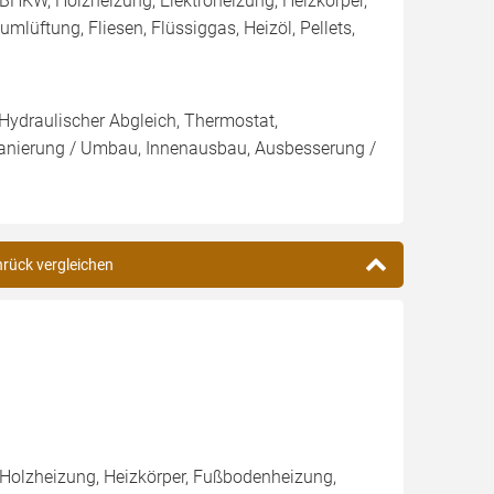
BHKW, Holzheizung, Elektroheizung, Heizkörper,
üftung, Fliesen, Flüssiggas, Heizöl, Pellets,
 Hydraulischer Abgleich, Thermostat,
Sanierung / Umbau, Innenausbau, Ausbesserung /
nrück vergleichen
 Holzheizung, Heizkörper, Fußbodenheizung,