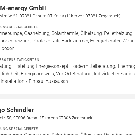
M-energy GmbH
sstraße 21, 07381 Oppurg OT Kolba (11km von 07381 Ziegenrück)
ZUNG SPEZIALGEBIETE
mepumpe, Gasheizung, Solarthermie, Ölheizung, Pelletheizung, 
bodenheizung, Photovoltaik, Badezimmer, Energieberater, Wohnr
lboxen
EBOTENE TÄTIGKEITEN
atung, Erstellung Energiekonzept, Fördermittelberatung, Thermog
tdichtheit, Energieausweis, Vor-Ort Beratung, Individueller Sanie
installation / Einbau, Austausch
go Schindler
str. 58, 07806 Dreba (15km von 07806 Ziegenrück)
ZUNG SPEZIALGEBIETE