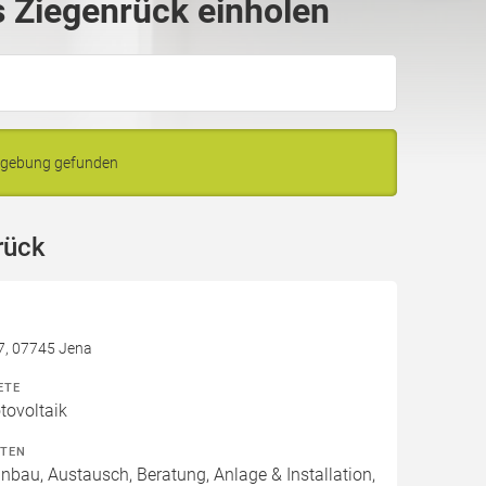
 Ziegenrück einholen
Umgebung gefunden
rück
7, 07745 Jena
ETE
ovoltaik
ITEN
inbau, Austausch, Beratung, Anlage & Installation,