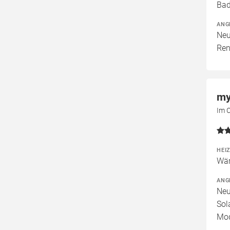
Bad
ANG
Neu
Ren
my
Im 
HEI
Wär
ANG
Neu
Sol
Mod