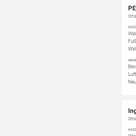
PE
Ort
HEI
Wär
Fuß
Wal
ANG
Ber
Luf
Neu
In
Orts
HEI