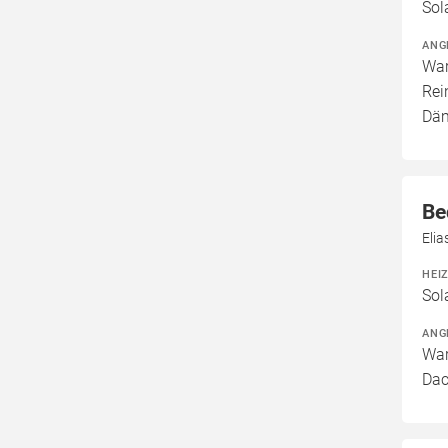
Sol
ANG
War
Rei
Däm
Be
Eli
HEI
Sol
ANG
War
Dac