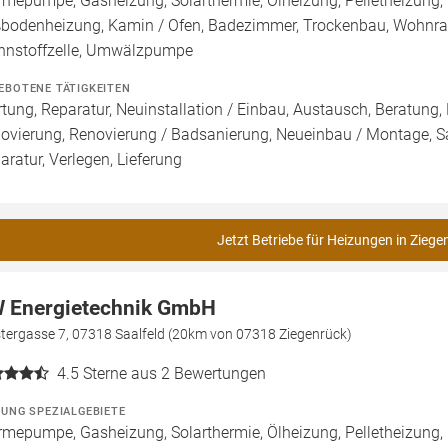
mepumpe, Gasheizung, Solarthermie, Ölheizung, Pelletheizung, 
bodenheizung, Kamin / Ofen, Badezimmer, Trockenbau, Wohnrauml
nnstoffzelle, Umwälzpumpe
EBOTENE TÄTIGKEITEN
tung, Reparatur, Neuinstallation / Einbau, Austausch, Beratung,
ovierung, Renovierung / Badsanierung, Neueinbau / Montage, 
aratur, Verlegen, Lieferung
Jetzt Betriebe für Heizungen in Ziege
 Energietechnik GmbH
stergasse 7, 07318 Saalfeld (20km von 07318 Ziegenrück)
4.5
Sterne aus 2 Bewertungen
ZUNG SPEZIALGEBIETE
mepumpe, Gasheizung, Solarthermie, Ölheizung, Pelletheizung,