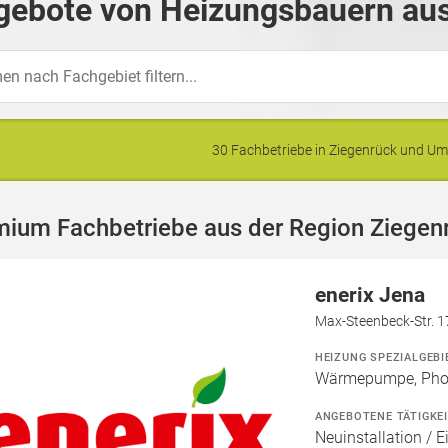
gebote von Heizungsbauern aus
30 Fachbetriebe in Ziegenrück und 
mium Fachbetriebe aus der Region Ziegen
enerix Jena
Max-Steenbeck-Str. 1
HEIZUNG SPEZIALGEBI
Wärmepumpe, Phot
ANGEBOTENE TÄTIGKE
Neuinstallation / E