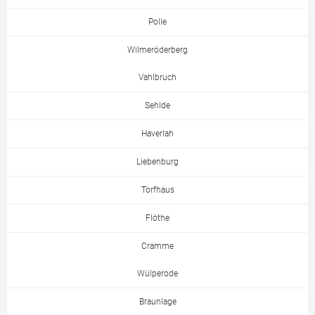
Polle
Wilmeröderberg
Vahlbruch
Sehlde
Haverlah
Liebenburg
Torfhaus
Flöthe
Cramme
Wülperode
Braunlage