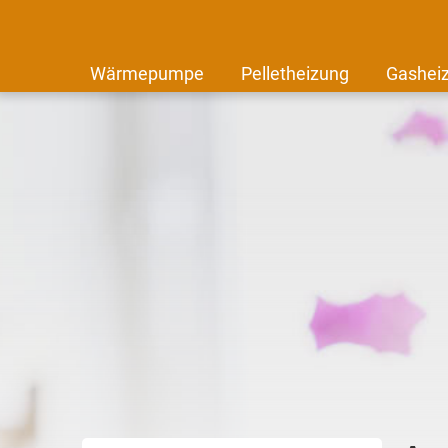
Wärmepumpe
Pelletheizung
Gashei