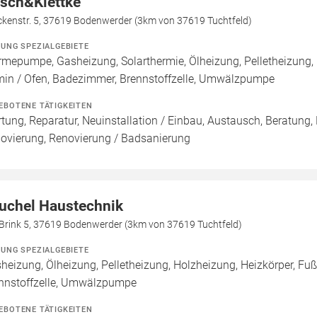
isch&Klettke
ckenstr. 5, 37619 Bodenwerder (3km von 37619 Tuchtfeld)
ZUNG SPEZIALGEBIETE
mepumpe, Gasheizung, Solarthermie, Ölheizung, Pelletheizung,
in / Ofen, Badezimmer, Brennstoffzelle, Umwälzpumpe
EBOTENE TÄTIGKEITEN
tung, Reparatur, Neuinstallation / Einbau, Austausch, Beratung,
ovierung, Renovierung / Badsanierung
uchel Haustechnik
Brink 5, 37619 Bodenwerder (3km von 37619 Tuchtfeld)
ZUNG SPEZIALGEBIETE
heizung, Ölheizung, Pelletheizung, Holzheizung, Heizkörper, F
nnstoffzelle, Umwälzpumpe
EBOTENE TÄTIGKEITEN