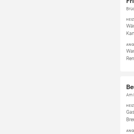
Fr
Brü
HEI
Wär
Kam
ANG
War
Ren
Be
Am 
HEI
Gas
Bre
ANG