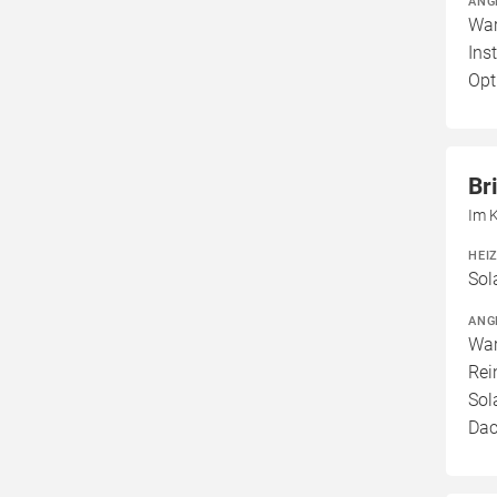
ANG
War
Ins
Opt
Br
Im K
HEI
Sol
ANG
War
Rei
Sol
Dac