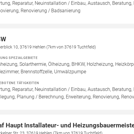
tung, Reparatur, Neuinstallation / Einbau, Austausch, Beratung,
ovierung, Renovierung / Badsanierung
SW
erblick 10, 37619 Hehlen (7km von 37619 Tuchtfeld)
ZUNG SPEZIALGEBIETE
heizung, Solarthermie, Ölheizung, BHKW, Holzheizung, Heizkörp
ezimmer, Brennstoffzelle, Umwälzpumpe
EBOTENE TÄTIGKEITEN
tung, Reparatur, Neuinstallation / Einbau, Austausch, Beratung,
legung, Planung / Berechnung, Erweiterung, Renovierung, Reno
af Haupt Installateur- und Heizungsbauermeist
kelner Str. 23, 37619 Hehlen (7km von 37619 Tuchtfeld)