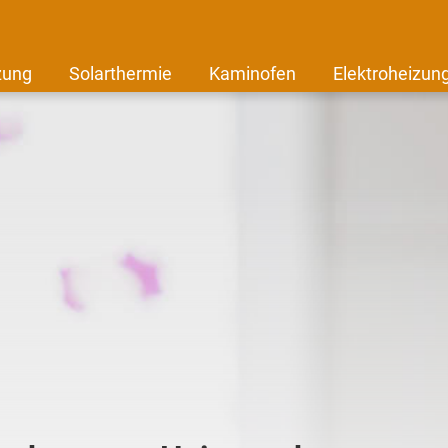
zung
Solarthermie
Kaminofen
Elektroheizun