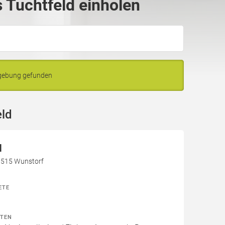
 Tuchtfeld einholen
mgebung gefunden
eld
H
31515 Wunstorf
ETE
ITEN