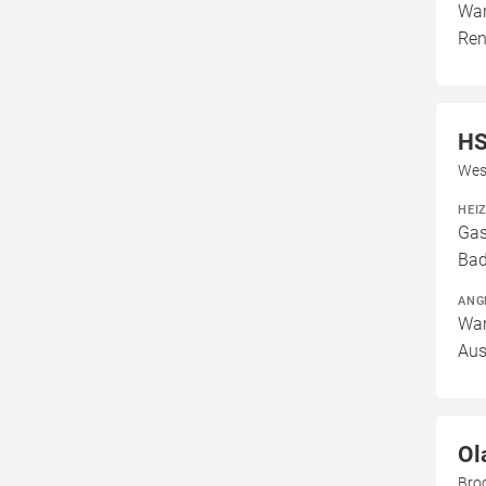
War
Ren
H
Wes
HEI
Gas
Bad
ANG
War
Aus
Ol
Broc