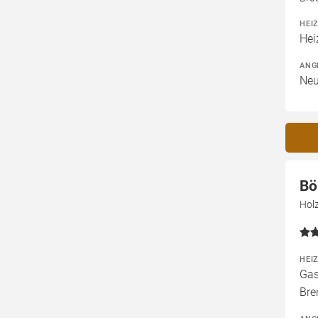
HEI
Hei
ANG
Neu
Bö
Hol
HEI
Gas
Bre