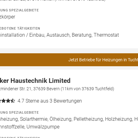
ZUNG SPEZIALGEBIETE
zkörper
EBOTENE TÄTIGKEITEN
installation / Einbau, Austausch, Beratung, Thermostat
Jetzt Betriebe für Heizungen in Tuch
ker Haustechnik Limited
zmindener Str. 21, 37639 Bevern (11km von 37639 Tuchtfeld)
4.7
Sterne aus 3 Bewertungen
ZUNG SPEZIALGEBIETE
heizung, Solarthermie, Ölheizung, Pelletheizung, Holzheizung, He
nnstoffzelle, Umwälzpumpe