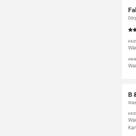
Fa
Dör
HEI
Wär
ANG
War
B 
Was
HEI
Wär
Kam