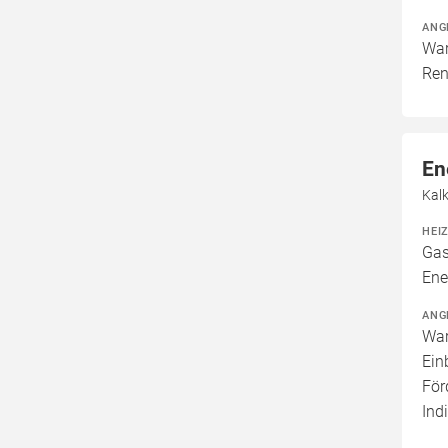
ANG
War
Ren
En
Kal
HEI
Gas
Ene
ANG
War
Ein
För
Ind