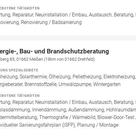
EBOTENE TÄTIGKEITEN
tung, Reparatur, Neuinstallation / Einbau, Austausch, Beratung,
ovierung, Renovierung / Badsanierung
ergie-, Bau- und Brandschutzberatung
kberg 83, 01662 Meißen (19km von 01662 Drehfeld)
ZUNG SPEZIALGEBIETE
heizung, Solarthermie, Ölheizung, Pelletheizung, Elektroheizung
rgieberater, Brennstoffzelle, Umwälzpumpe, Wintergarten
EBOTENE TÄTIGKEITEN
tung, Reparatur, Neuinstallation / Einbau, Austausch, Beratung, 
blasdämmung, Innendämmung, Außendämmung, Hohlraumdämmun
dermittelberatung, Thermografie / Wärmebild, Blower-Door-Test /
ividueller Sanierungsfahrplan (iSFP), Planung / Montage