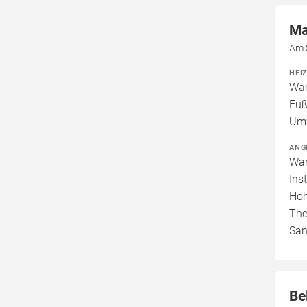
Ma
Am 
HEI
Wär
Fuß
Um
ANG
War
Ins
Hoh
The
San
Be