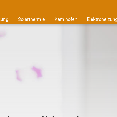
zung
Solarthermie
Kaminofen
Elektroheizun