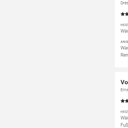
Dres
HEI
Wär
ANG
War
Ren
Vo
Erns
HEI
Wär
Fuß