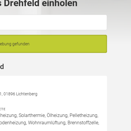
 Drehfeld einholen
gebung gefunden
ld
 1, 01896 Lichtenberg
ETE
izung, Solarthermie, Ölheizung, Pelletheizung,
odenheizung, Wohnraumlüftung, Brennstoffzelle,