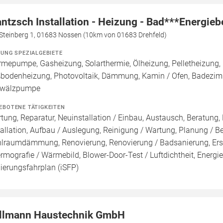
ntzsch Installation - Heizung - Bad***Energie
Steinberg 1, 01683 Nossen (10km von 01683 Drehfeld)
ZUNG SPEZIALGEBIETE
mepumpe, Gasheizung, Solarthermie, Ölheizung, Pelletheizung, 
bodenheizung, Photovoltaik, Dämmung, Kamin / Ofen, Badezimmer
wälzpumpe
EBOTENE TÄTIGKEITEN
tung, Reparatur, Neuinstallation / Einbau, Austausch, Beratung,
tallation, Aufbau / Auslegung, Reinigung / Wartung, Planung / 
lraumdämmung, Renovierung, Renovierung / Badsanierung, Erste
rmografie / Wärmebild, Blower-Door-Test / Luftdichtheit, Energie
ierungsfahrplan (iSFP)
llmann Haustechnik GmbH