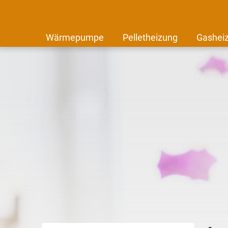
Wärmepumpe
Pelletheizung
Gashei