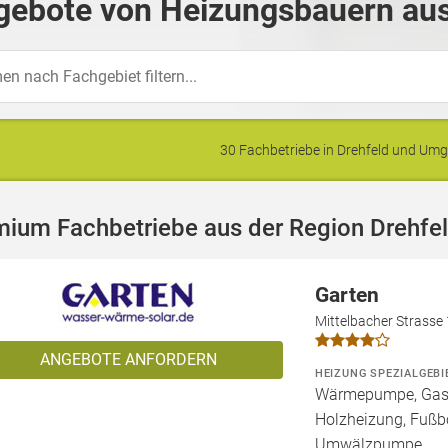
gebote von Heizungsbauern aus
30 Fachbetriebe in Drehfeld und Um
mium Fachbetriebe aus der Region Drehfe
Garten
Mittelbacher Strasse
ANGEBOTE ANFORDERN
HEIZUNG SPEZIALGEBI
Wärmepumpe, Gashe
Holzheizung, Fußb
Umwälzpumpe