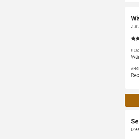
Wä
Zur
HEI
Wä
ANG
Rep
Se
Dres