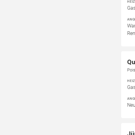
HEI
Gas
ANG
War
Ren
Qu
Pois
HEI
Gas
ANG
Neu
Jü