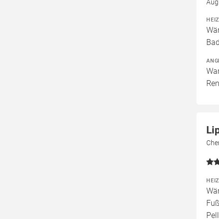
Aug
HEI
Wär
Bad
ANG
War
Ren
Li
Che
HEI
Wär
Fuß
Pel