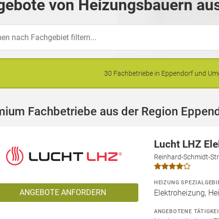
gebote von Heizungsbauern aus
30 Fachbetriebe in Eppendorf und U
mium Fachbetriebe aus der Region Eppend
Lucht LHZ El
Reinhard-Schmidt-Str
HEIZUNG SPEZIALGEBI
ANGEBOTE ANFORDERN
Elektroheizung, He
ANGEBOTENE TÄTIGKE