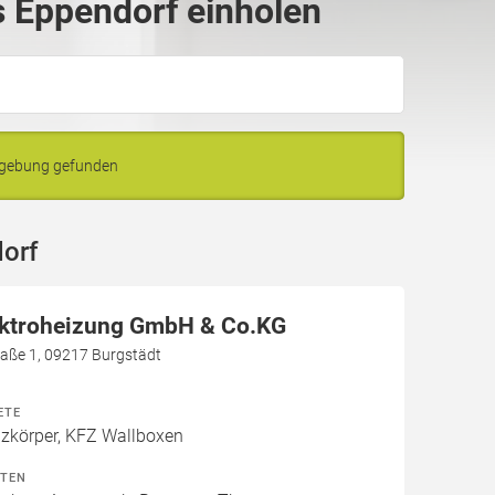
 Eppendorf einholen
mgebung gefunden
orf
ektroheizung GmbH & Co.KG
aße 1, 09217 Burgstädt
ETE
izkörper, KFZ Wallboxen
ITEN