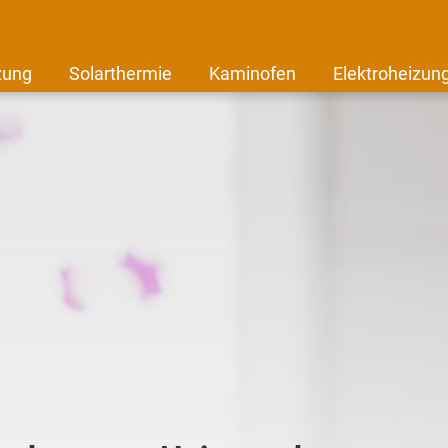
zung
Solarthermie
Kaminofen
Elektroheizun