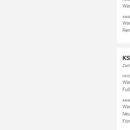
Wär
ANG
War
Ren
KS
Zsc
HEI
Wär
Fuß
ANG
War
Neu
För