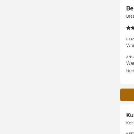
Be
Dres
HEI
Wär
ANG
War
Ren
Ku
Koh
HEI