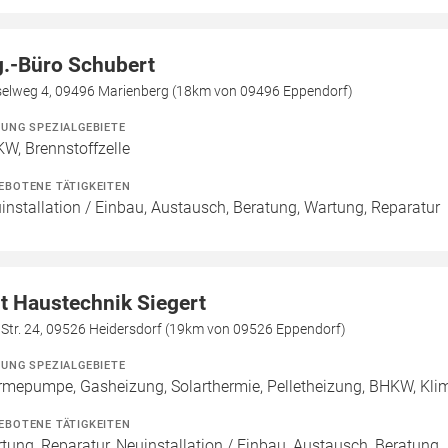
g.-Büro Schubert
elweg 4, 09496 Marienberg (18km von 09496 Eppendorf)
ZUNG SPEZIALGEBIETE
W, Brennstoffzelle
EBOTENE TÄTIGKEITEN
installation / Einbau, Austausch, Beratung, Wartung, Reparatur
t Haustechnik Siegert
 Str. 24, 09526 Heidersdorf (19km von 09526 Eppendorf)
ZUNG SPEZIALGEBIETE
mepumpe, Gasheizung, Solarthermie, Pelletheizung, BHKW, Klim
EBOTENE TÄTIGKEITEN
tung, Reparatur, Neuinstallation / Einbau, Austausch, Beratung