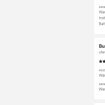
ANG
War
Ins
Bat
Bu
Ufe
HEI
Wär
ANG
War