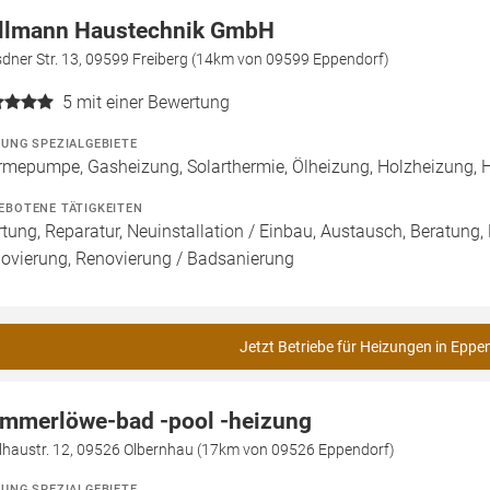
llmann Haustechnik GmbH
dner Str. 13, 09599 Freiberg (14km von 09599 Eppendorf)
5
mit einer Bewertung
ZUNG SPEZIALGEBIETE
mepumpe, Gasheizung, Solarthermie, Ölheizung, Holzheizung, 
EBOTENE TÄTIGKEITEN
tung, Reparatur, Neuinstallation / Einbau, Austausch, Beratung,
ovierung, Renovierung / Badsanierung
Jetzt Betriebe für Heizungen in Eppe
mmerlöwe-bad -pool -heizung
lhaustr. 12, 09526 Olbernhau (17km von 09526 Eppendorf)
ZUNG SPEZIALGEBIETE