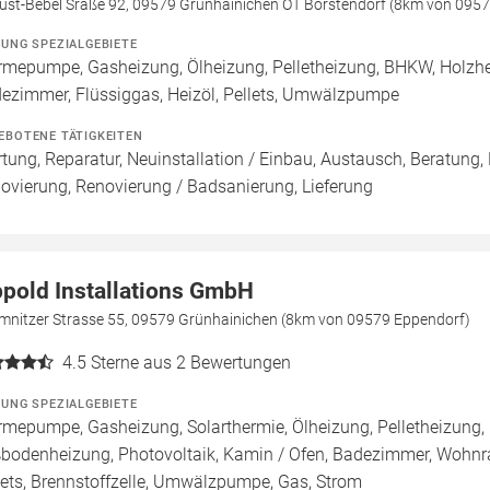
ust-Bebel Sraße 92, 09579 Grünhainichen OT Borstendorf (8km von 095
ZUNG SPEZIALGEBIETE
mepumpe, Gasheizung, Ölheizung, Pelletheizung, BHKW, Holzhe
ezimmer, Flüssiggas, Heizöl, Pellets, Umwälzpumpe
EBOTENE TÄTIGKEITEN
tung, Reparatur, Neuinstallation / Einbau, Austausch, Beratung,
ovierung, Renovierung / Badsanierung, Lieferung
ppold Installations GmbH
mnitzer Strasse 55, 09579 Grünhainichen (8km von 09579 Eppendorf)
4.5
Sterne aus 2 Bewertungen
ZUNG SPEZIALGEBIETE
mepumpe, Gasheizung, Solarthermie, Ölheizung, Pelletheizung, 
bodenheizung, Photovoltaik, Kamin / Ofen, Badezimmer, Wohnra
lets, Brennstoffzelle, Umwälzpumpe, Gas, Strom