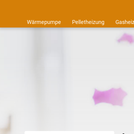
Wärmepumpe
Pelletheizung
Gashei