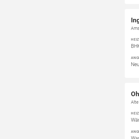
In
Ams
HEI
BHK
ANG
Neu
Oh
Alte
HEI
Wär
ANG
War