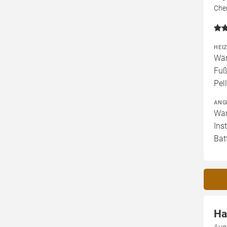
Che
HEI
Wär
Fuß
Pel
ANG
War
Ins
Bat
Ha