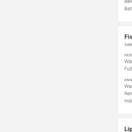
Ber
Bat
Fi
Ade
HEI
Wär
Fuß
ANG
War
Ren
Ind
Li