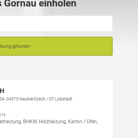
 Gornau einholen
gebung gefunden
bH
 34, 04575 Neukieritzsch / OT Lobstädt
ETE
theizung, BHKW, Holzheizung, Kamin / Ofen,