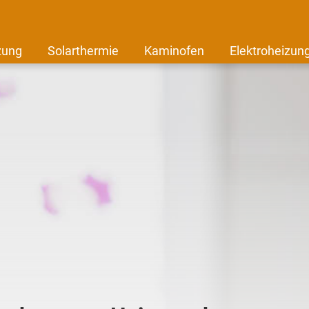
zung
Solarthermie
Kaminofen
Elektroheizun