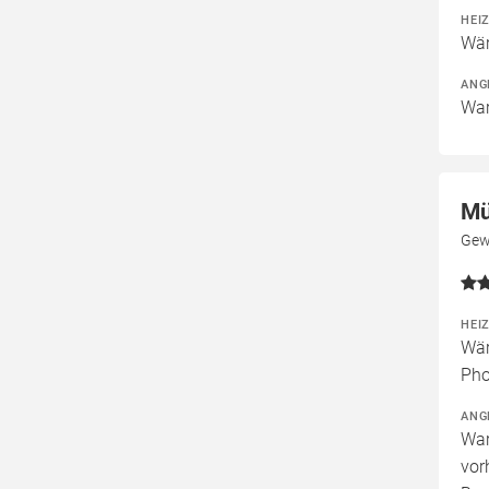
HEI
Wär
ANG
War
Mü
Gew
HEI
Wär
Pho
ANG
War
vor