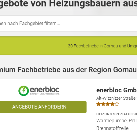
gebote von Heizungsbauern aus
30 Fachbetriebe in Gornau und Um
mium Fachbetriebe aus der Region Gornau
enerbloc Gm
Alt-Witznitzer Straße
ANGEBOTE ANFORDERN
HEIZUNG SPEZIALGEBI
Wärmepumpe, Pelle
Brennstoffzelle