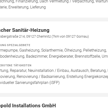
echnung, Finanzierung, Dach Vermietung / Verpachtung, Wartung
terie, Erweiterung, Lieferung
scher Sanitär-Heizung
lsbergstraße 214, 09127 Chemnitz (7km von 09127 Gornau)
ZUNG SPEZIALGEBIETE
mepumpe, Gasheizung, Solarthermie, Ölheizung, Pelletheizung, 
bodenheizung, Badezimmer, Energieberater, Brennstoffzelle, 
EBOTENE TÄTIGKEITEN
tung, Reparatur, Neuinstallation / Einbau, Austausch, Beratung,
ovierung, Renovierung / Badsanierung, Erstellung Energiekonzept
ividueller Sanierungsfahrplan (iSFP)
ppold Installations GmbH