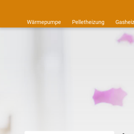
Wärmepumpe
Pelletheizung
Gashei