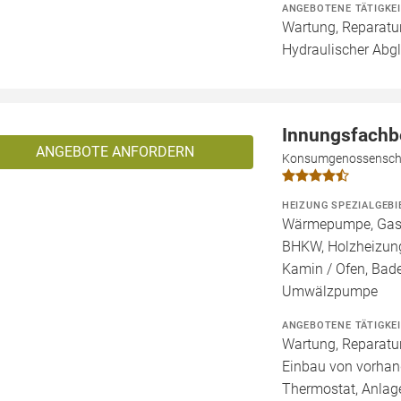
ANGEBOTENE TÄTIGKE
Wartung, Reparatur
Hydraulischer Abgl
Innungsfachb
ANGEBOTE ANFORDERN
Konsumgenossenschaf
HEIZUNG SPEZIALGEBI
Wärmepumpe, Gashe
BHKW, Holzheizung
Kamin / Ofen, Bad
Umwälzpumpe
ANGEBOTENE TÄTIGKE
Wartung, Reparatur
Einbau von vorhan
Thermostat, Anlage