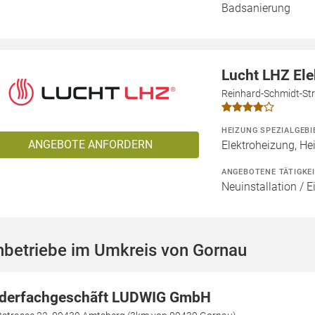
Badsanierung
Lucht LHZ El
Reinhard-Schmidt-Str
HEIZUNG SPEZIALGEBI
ANGEBOTE ANFORDERN
Elektroheizung, He
ANGEBOTENE TÄTIGKE
Neuinstallation / 
hbetriebe im Umkreis von Gornau
derfachgeschãft LUDWIG GmbH