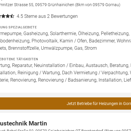
mnitzer Strasse 55, 09579 Grünhainichen (8km von 09579 Gornau)
4.5
Sterne aus 2 Bewertungen
ZUNG SPEZIALGEBIETE
mepumpe, Gasheizung, Solarthermie, Ölheizung, Pelletheizung, 
bodenheizung, Photovoltaik, Kamin / Ofen, Badezimmer, Wohnra
lets, Brennstoffzelle, Umwälzpumpe, Gas, Strom
EBOTENE TÄTIGKEITEN
tung, Reparatur, Neuinstallation / Einbau, Austausch, Beratung,
tallation, Reinigung / Wartung, Dach Vermietung / Verpachtung,
terie, Renovierung, Renovierung / Badsanierung, Installation, Lief
Jetzt Betriebe für Heizungen in Gor
ustechnik Martin