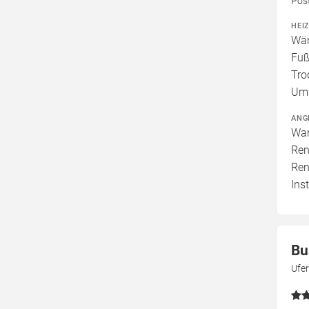
Pos
HEI
Wär
Fuß
Tro
Umw
ANG
War
Ren
Ren
Ins
Bu
Ufe