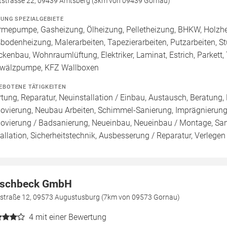
tstrasse 22, 09439 Amtsberg (3km von 09439 Gornau)
ZUNG SPEZIALGEBIETE
mepumpe, Gasheizung, Ölheizung, Pelletheizung, BHKW, Holzheiz
bodenheizung, Malerarbeiten, Tapezierarbeiten, Putzarbeiten, S
ckenbau, Wohnraumlüftung, Elektriker, Laminat, Estrich, Parkett, T
älzpumpe, KFZ Wallboxen
EBOTENE TÄTIGKEITEN
tung, Reparatur, Neuinstallation / Einbau, Austausch, Beratung,
ovierung, Neubau Arbeiten, Schimmel-Sanierung, Imprägnierung
ovierung / Badsanierung, Neueinbau, Neueinbau / Montage, Sa
tallation, Sicherheitstechnik, Ausbesserung / Reparatur, Verlegen
schbeck GmbH
rstraße 12, 09573 Augustusburg (7km von 09573 Gornau)
4
mit einer Bewertung