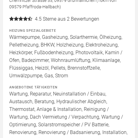
Chemnitzer Strasse 55, 09579 Grünhainichen (16km von
09579 Pfaffroda-Hallbach)
4.5
Sterne aus 2 Bewertungen
HEIZUNG SPEZIALGEBIETE
Wärmepumpe, Gasheizung, Solarthermie, Ölheizung,
Pelletheizung, BHKW, Holzheizung, Elektroheizung,
Heizkörper, Fußbodenheizung, Photovoltaik, Kamin /
Ofen, Badezimmer, Wohnraumlüftung, Klimaanlage,
Flüssiggas, Heizöl, Pellets, Brennstoffzelle,
Umwälzpumpe, Gas, Strom
ANGEBOTENE TÄTIGKEITEN
Wartung, Reparatur, Neuinstallation / Einbau,
Austausch, Beratung, Hydraulischer Abgleich,
Thermostat, Anlage & Installation, Reinigung /
Wartung, Dach Vermietung / Verpachtung, Wartung /
Optimierung, Solarstromspeicher / PV Batterie,
Renovierung, Renovierung / Badsanierung, Installation,