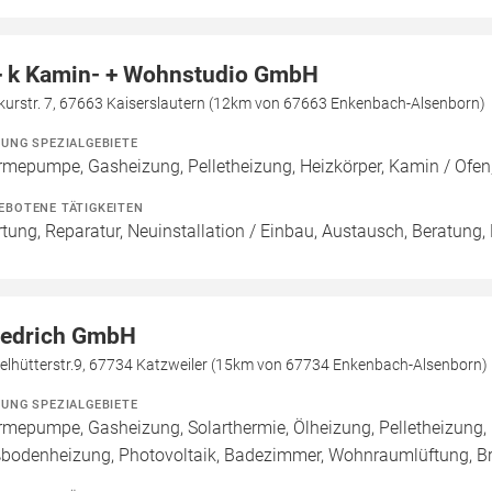
+ k Kamin- + Wohnstudio GmbH
kurstr. 7, 67663 Kaiserslautern (12km von 67663 Enkenbach-Alsenborn)
ZUNG SPEZIALGEBIETE
mepumpe, Gasheizung, Pelletheizung, Heizkörper, Kamin / Ofen
EBOTENE TÄTIGKEITEN
tung, Reparatur, Neuinstallation / Einbau, Austausch, Beratung,
iedrich GmbH
gelhütterstr.9, 67734 Katzweiler (15km von 67734 Enkenbach-Alsenborn)
ZUNG SPEZIALGEBIETE
mepumpe, Gasheizung, Solarthermie, Ölheizung, Pelletheizung, 
bodenheizung, Photovoltaik, Badezimmer, Wohnraumlüftung, B