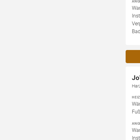
ANG
War
Ins
Ver
Bad
Jo
Har
HEI
Wär
Fuß
ANG
War
Ins