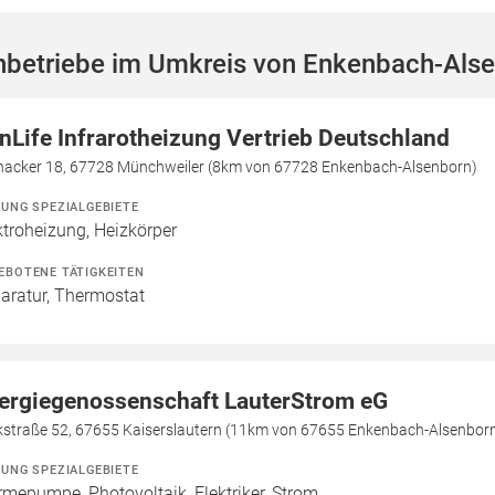
hbetriebe im Umkreis von Enkenbach-Als
nLife Infrarotheizung Vertrieb Deutschland
nacker 18, 67728 Münchweiler (8km von 67728 Enkenbach-Alsenborn)
ZUNG SPEZIALGEBIETE
ktroheizung, Heizkörper
EBOTENE TÄTIGKEITEN
aratur, Thermostat
ergiegenossenschaft LauterStrom eG
kstraße 52, 67655 Kaiserslautern (11km von 67655 Enkenbach-Alsenbor
ZUNG SPEZIALGEBIETE
mepumpe, Photovoltaik, Elektriker, Strom