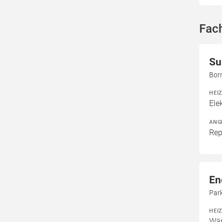
Fac
Su
Bor
HEI
Ele
ANG
Rep
En
Par
HEI
Wär