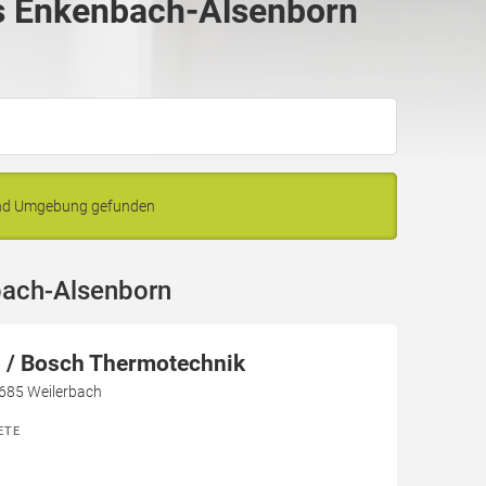
s Enkenbach-Alsenborn
und Umgebung gefunden
bach-Alsenborn
/ Bosch Thermotechnik
7685 Weilerbach
ETE