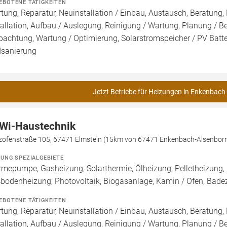
EBOTENE TÄTIGKEITEN
tung, Reparatur, Neuinstallation / Einbau, Austausch, Beratung,
tallation, Aufbau / Auslegung, Reinigung / Wartung, Planung / 
pachtung, Wartung / Optimierung, Solarstromspeicher / PV Batte
sanierung
Jetzt Betriebe für Heizungen in Enkenbach
Wi-Haustechnik
zofenstraße 105, 67471 Elmstein (15km von 67471 Enkenbach-Alsenbor
ZUNG SPEZIALGEBIETE
mepumpe, Gasheizung, Solarthermie, Ölheizung, Pelletheizung, 
bodenheizung, Photovoltaik, Biogasanlage, Kamin / Ofen, Bad
EBOTENE TÄTIGKEITEN
tung, Reparatur, Neuinstallation / Einbau, Austausch, Beratung,
tallation, Aufbau / Auslegung, Reinigung / Wartung, Planung / B