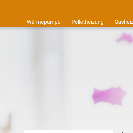
Wärmepumpe
Pelletheizung
Gashei