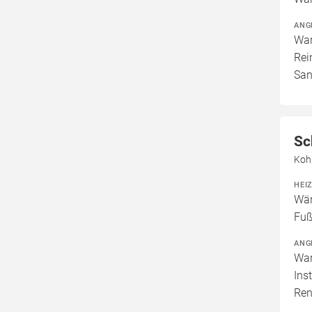
ANG
War
Rei
San
Sc
Koh
HEI
Wär
Fuß
ANG
War
Ins
Ren