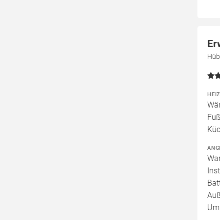
Er
Hüb
HEI
Wär
Fuß
Küc
ANG
War
Ins
Bat
Auß
Umb