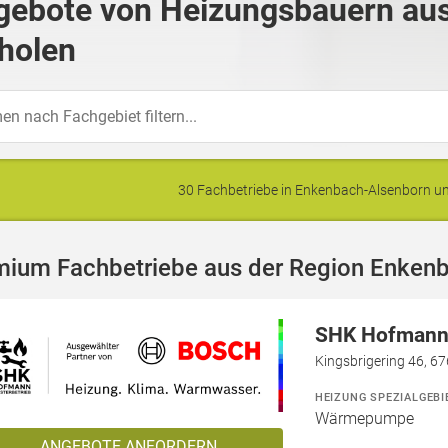
gebote von Heizungsbauern au
holen
30 Fachbetriebe in Enkenbach-Alsenborn 
mium Fachbetriebe aus der Region Enken
SHK Hofmann 
Kingsbrigering 46, 6
HEIZUNG SPEZIALGEBI
Wärmepumpe
ANGEBOTE ANFORDERN