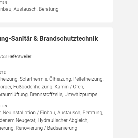
ITEN
Einbau, Austausch, Beratung
ung-Sanitär & Brandschutztechnik
7753 Hefersweiler
ETE
izung, Solarthermie, Ölheizung, Pelletheizung,
örper, Fußbodenheizung, Kamin / Ofen,
raumlüftung, Brennstoffzelle, Umwälzpumpe
ITEN
, Neuinstallation / Einbau, Austausch, Beratung,
denem Neugerät, Hydraulischer Abgleich,
ierung, Renovierung / Badsanierung