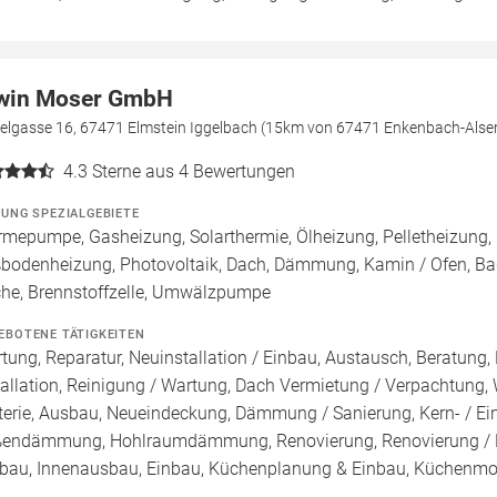
win Moser GmbH
elgasse 16, 67471 Elmstein Iggelbach (15km von 67471 Enkenbach-Alse
4.3
Sterne aus 4 Bewertungen
ZUNG SPEZIALGEBIETE
mepumpe, Gasheizung, Solarthermie, Ölheizung, Pelletheizung, 
bodenheizung, Photovoltaik, Dach, Dämmung, Kamin / Ofen, B
he, Brennstoffzelle, Umwälzpumpe
EBOTENE TÄTIGKEITEN
tung, Reparatur, Neuinstallation / Einbau, Austausch, Beratung,
tallation, Reinigung / Wartung, Dach Vermietung / Verpachtung,
terie, Ausbau, Neueindeckung, Dämmung / Sanierung, Kern- /
endämmung, Hohlraumdämmung, Renovierung, Renovierung / Ba
au, Innenausbau, Einbau, Küchenplanung & Einbau, Küchenmo