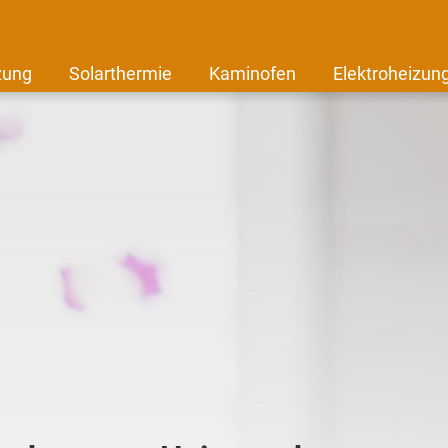
zung
Solarthermie
Kaminofen
Elektroheizun