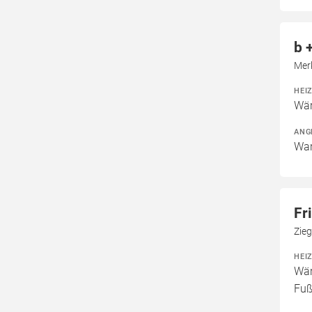
b 
Mer
HEI
Wär
ANG
War
Fr
Zie
HEI
Wär
Fuß