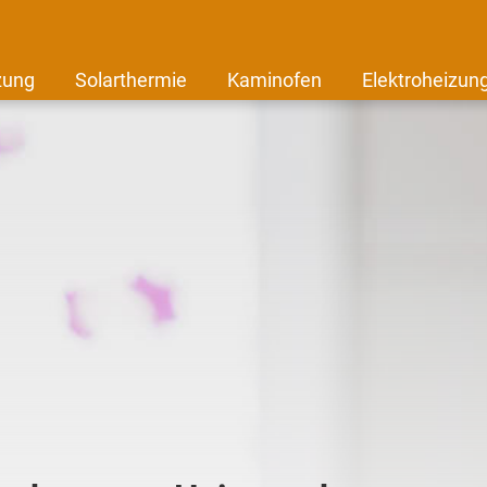
zung
Solarthermie
Kaminofen
Elektroheizun