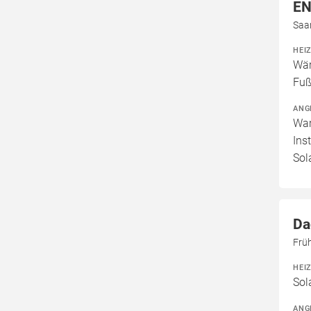
EN
Saa
HEI
Wär
Fuß
ANG
War
Ins
Sol
Da
Frü
HEI
Sol
ANG