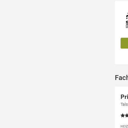
Fac
Pr
Tal
HEI