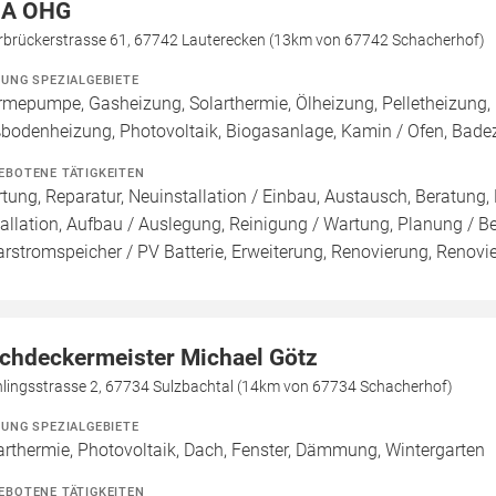
A OHG
rbrückerstrasse 61, 67742 Lauterecken (13km von 67742 Schacherhof)
ZUNG SPEZIALGEBIETE
mepumpe, Gasheizung, Solarthermie, Ölheizung, Pelletheizung, 
bodenheizung, Photovoltaik, Biogasanlage, Kamin / Ofen, Bad
EBOTENE TÄTIGKEITEN
tung, Reparatur, Neuinstallation / Einbau, Austausch, Beratung,
tallation, Aufbau / Auslegung, Reinigung / Wartung, Planung / 
arstromspeicher / PV Batterie, Erweiterung, Renovierung, Renov
chdeckermeister Michael Götz
hlingsstrasse 2, 67734 Sulzbachtal (14km von 67734 Schacherhof)
ZUNG SPEZIALGEBIETE
arthermie, Photovoltaik, Dach, Fenster, Dämmung, Wintergarten
EBOTENE TÄTIGKEITEN