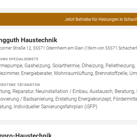
Jetzt Betriebe für Heizungen in Schac
ngguth Haustechnik
borner Straße 12, 55571 Odernheim am Glan (16km von 55571 Schacher
ZUNG SPEZIALGEBIETE
mepumpe, Gasheizung, Solarthermie, Ölheizung, Pelletheizung,
ezimmer, Energieberater, Wohnraumlüftung, Brennstoffzelle, 
EBOTENE TÄTIGKEITEN
tung, Reparatur, Neuinstallation / Einbau, Austausch, Beratung,
ovierung / Badsanierung, Erstellung Energiekonzept, Fördermitt
atung, Individueller Sanierungsfahrplan (iSFP)
npro-Haustechnik