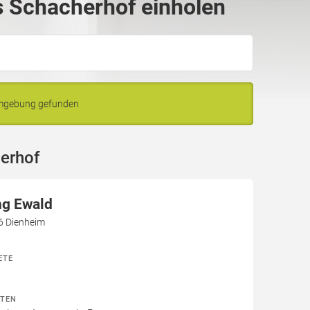
 Schacherhof einholen
Umgebung gefunden
erhof
ng Ewald
6 Dienheim
ETE
ITEN