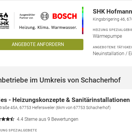
SHK Hofmann 
Kingsbrigering 46, 6
HEIZUNG SPEZIALGEBI
Wärmepumpe
ANGEBOTE ANFORDERN
ANGEBOTENE TÄTIGKE
Neuinstallation / 
hbetriebe im Umkreis von Schacherhof
ies - Heizungskonzepte & Sanitärinstallationen
straße 45A, 67753 Hefersweiler (6km von 67753 Schacherhof)
4.4
Sterne aus 9 Bewertungen
ZUNG SPEZIALGEBIETE