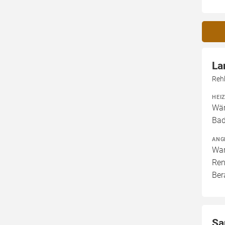
La
Reh
HEI
Wär
Bad
ANG
War
Ren
Ber
Sa