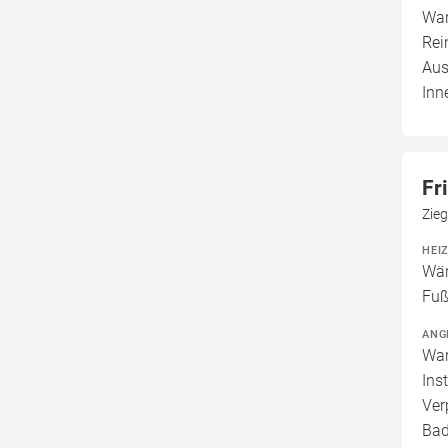
War
Rei
Aus
Inn
Fr
Zieg
HEI
Wär
Fuß
ANG
War
Ins
Ver
Bad