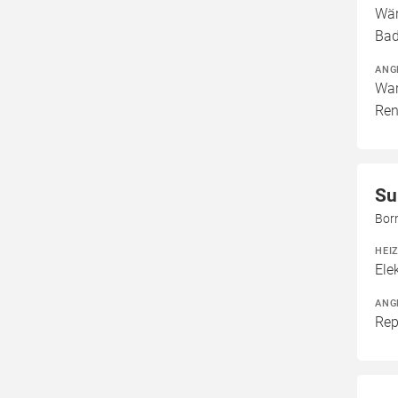
Wär
Bad
ANG
War
Ren
Su
Bor
HEI
Ele
ANG
Rep