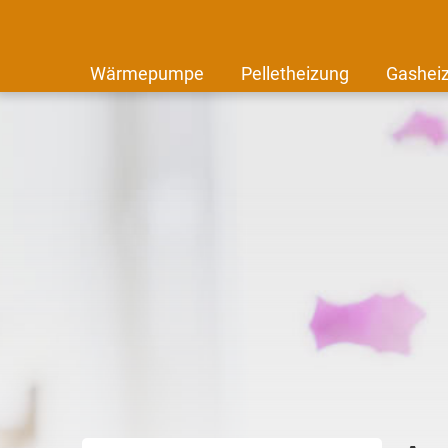
Wärmepumpe
Pelletheizung
Gashei