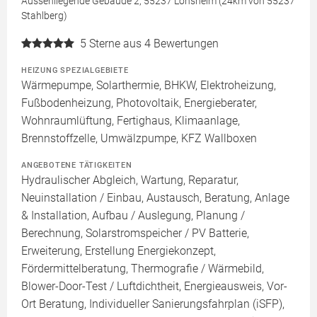
Aussenliegende Gebäude 2, 55237 Lonsheim (24km von 55237
Stahlberg)
5
Sterne aus 4 Bewertungen
HEIZUNG SPEZIALGEBIETE
Wärmepumpe, Solarthermie, BHKW, Elektroheizung,
Fußbodenheizung, Photovoltaik, Energieberater,
Wohnraumlüftung, Fertighaus, Klimaanlage,
Brennstoffzelle, Umwälzpumpe, KFZ Wallboxen
ANGEBOTENE TÄTIGKEITEN
Hydraulischer Abgleich, Wartung, Reparatur,
Neuinstallation / Einbau, Austausch, Beratung, Anlage
& Installation, Aufbau / Auslegung, Planung /
Berechnung, Solarstromspeicher / PV Batterie,
Erweiterung, Erstellung Energiekonzept,
Fördermittelberatung, Thermografie / Wärmebild,
Blower-Door-Test / Luftdichtheit, Energieausweis, Vor-
Ort Beratung, Individueller Sanierungsfahrplan (iSFP),