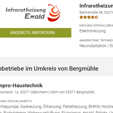
Infrarotheizu
Bahnstraße 38, 5527
HEIZUNG SPEZIALGEBI
Elektroheizung
ANGEBOTE ANFORDERN
ANGEBOTENE TÄTIGKE
Neuinstallation / 
hbetriebe im Umkreis von Bergmühle
npro-Haustechnik
bornerst. 1a, 55571 Odernheim (10km von 55571 Bergmühle)
ZUNG SPEZIALGEBIETE
mepumpe, Gasheizung, Ölheizung, Pelletheizung, BHKW, Holzhe
n, Badezimmer, Wohnraumlüftung, Flüssiggas, Heizöl, Pellets