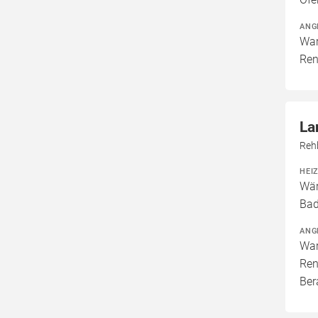
ANG
War
Ren
La
Reh
HEI
Wär
Bad
ANG
War
Ren
Ber