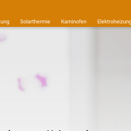
zung
Solarthermie
Kaminofen
Elektroheizun