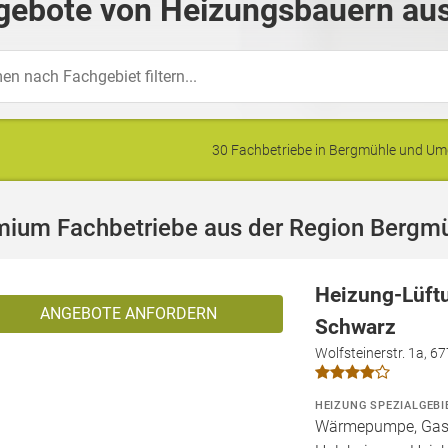
gebote von Heizungsbauern aus
30 Fachbetriebe in Bergmühle und U
mium Fachbetriebe aus der Region Bergm
Heizung-Lüft
ANGEBOTE ANFORDERN
Schwarz
Wolfsteinerstr. 1a, 6
HEIZUNG SPEZIALGEBI
Wärmepumpe, Gashe