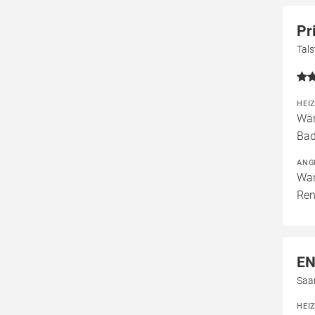
Pr
Tal
HEI
Wär
Bad
ANG
War
Ren
EN
Saa
HEI