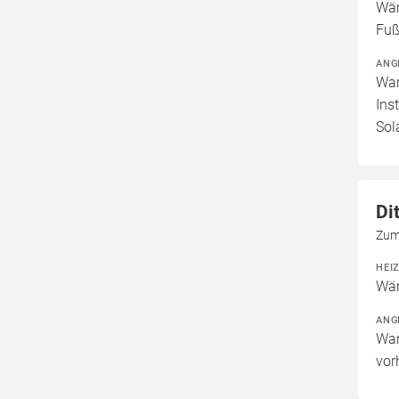
Wär
Fuß
ANG
War
Ins
Sol
Di
Zum
HEI
Wär
ANG
War
vor