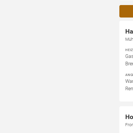
Ha
Müh
HEI
Gas
Bre
ANG
War
Ren
Ho
Fro