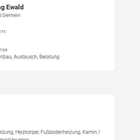
ng Ewald
6 Dienheim
ETE
ITEN
Einbau, Austausch, Beratung
izung, Heizkörper, Fußbodenheizung, Kamin /
, Umwälzpumpe