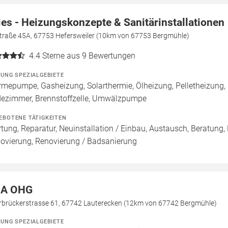
ies - Heizungskonzepte & Sanitärinstallationen
straße 45A, 67753 Hefersweiler (10km von 67753 Bergmühle)
4.4
Sterne aus 9 Bewertungen
ZUNG SPEZIALGEBIETE
mepumpe, Gasheizung, Solarthermie, Ölheizung, Pelletheizung,
ezimmer, Brennstoffzelle, Umwälzpumpe
EBOTENE TÄTIGKEITEN
tung, Reparatur, Neuinstallation / Einbau, Austausch, Beratung,
ovierung, Renovierung / Badsanierung
A OHG
rbrückerstrasse 61, 67742 Lauterecken (12km von 67742 Bergmühle)
ZUNG SPEZIALGEBIETE