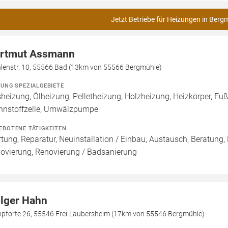
Jetzt Betriebe für Heizungen in Berg
rtmut Assmann
lenstr. 10, 55566 Bad (13km von 55566 Bergmühle)
ZUNG SPEZIALGEBIETE
heizung, Ölheizung, Pelletheizung, Holzheizung, Heizkörper, F
nnstoffzelle, Umwälzpumpe
EBOTENE TÄTIGKEITEN
tung, Reparatur, Neuinstallation / Einbau, Austausch, Beratung,
ovierung, Renovierung / Badsanierung
lger Hahn
npforte 26, 55546 Frei-Laubersheim (17km von 55546 Bergmühle)