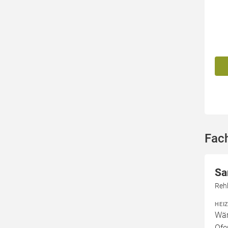
Fac
Sa
Reh
HEI
Wär
Ofe