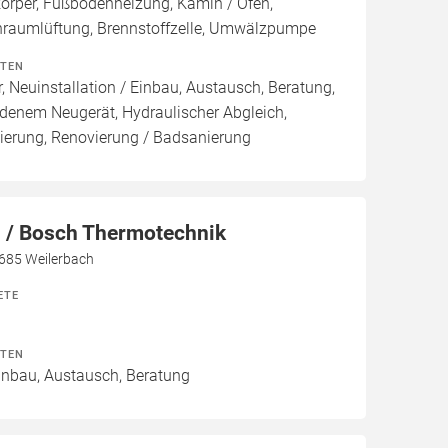
örper, Fußbodenheizung, Kamin / Ofen,
raumlüftung, Brennstoffzelle, Umwälzpumpe
ITEN
, Neuinstallation / Einbau, Austausch, Beratung,
denem Neugerät, Hydraulischer Abgleich,
ierung, Renovierung / Badsanierung
/ Bosch Thermotechnik
7685 Weilerbach
ETE
ITEN
Einbau, Austausch, Beratung