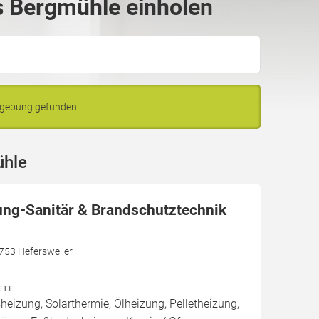
 Bergmühle einholen
mgebung gefunden
ühle
ung-Sanitär & Brandschutztechnik
7753 Hefersweiler
ETE
izung, Solarthermie, Ölheizung, Pelletheizung,