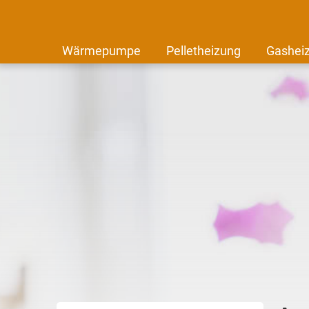
Wärmepumpe
Pelletheizung
Gashei