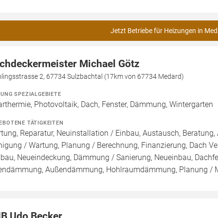
Jetzt Betriebe für Heizungen in Med
chdeckermeister Michael Götz
hlingsstrasse 2, 67734 Sulzbachtal (17km von 67734 Medard)
ZUNG SPEZIALGEBIETE
arthermie, Photovoltaik, Dach, Fenster, Dämmung, Wintergarten
EBOTENE TÄTIGKEITEN
tung, Reparatur, Neuinstallation / Einbau, Austausch, Beratung, 
nigung / Wartung, Planung / Berechnung, Finanzierung, Dach Ve
bau, Neueindeckung, Dämmung / Sanierung, Neueinbau, Dachfe
endämmung, Außendämmung, Hohlraumdämmung, Planung / 
B Udo Becker