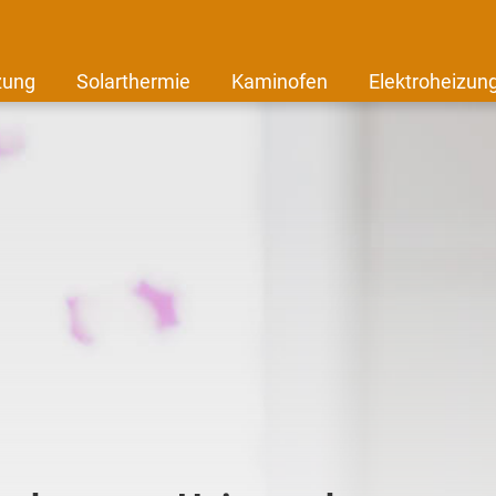
zung
Solarthermie
Kaminofen
Elektroheizun