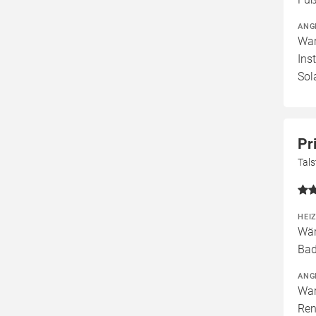
ANG
War
Ins
Sol
Pr
Tal
HEI
Wär
Bad
ANG
War
Ren