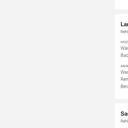
La
Reh
HEI
Wär
Bad
ANG
War
Ren
Ber
Sa
Reh