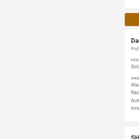
Da
Frü
HEI
Sol
ANG
War
Rei
Aus
Inn
SH