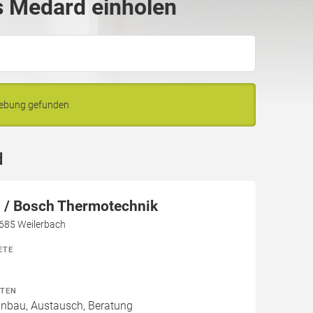
 Medard einholen
gebung gefunden
d
/ Bosch Thermotechnik
7685 Weilerbach
ETE
ITEN
Einbau, Austausch, Beratung