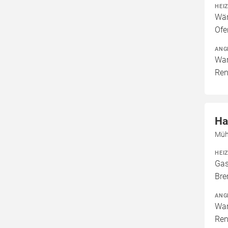
HEI
Wär
Ofe
ANG
War
Ren
Ha
Müh
HEI
Gas
Bre
ANG
War
Ren