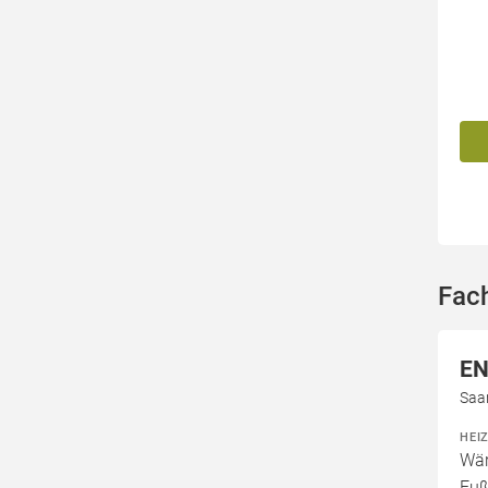
Fac
EN
Saa
HEI
Wär
Fuß