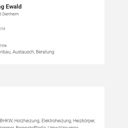
ng Ewald
6 Dienheim
ETE
ITEN
Einbau, Austausch, Beratung
BHKW, Holzheizung, Elektroheizung, Heizkörper,
ezimmer, Brennstoffzelle, Umwälzpumpe