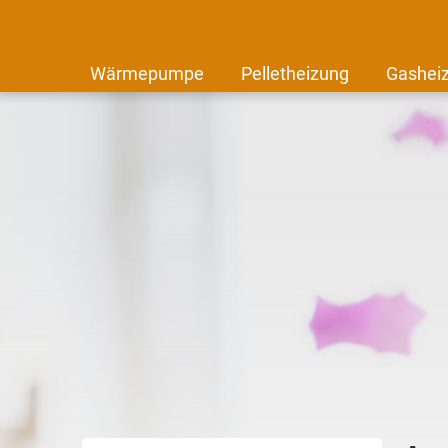
Wärmepumpe
Pelletheizung
Gashei