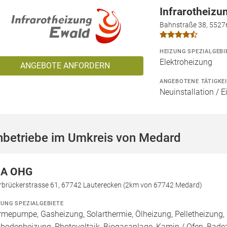
Infrarotheizu
Bahnstraße 38, 5527
HEIZUNG SPEZIALGEBI
Elektroheizung
ANGEBOTE ANFORDERN
ANGEBOTENE TÄTIGKE
Neuinstallation / 
hbetriebe im Umkreis von Medard
A OHG
rbrückerstrasse 61, 67742 Lauterecken (2km von 67742 Medard)
ZUNG SPEZIALGEBIETE
mepumpe, Gasheizung, Solarthermie, Ölheizung, Pelletheizung, 
bodenheizung, Photovoltaik, Biogasanlage, Kamin / Ofen, Bad