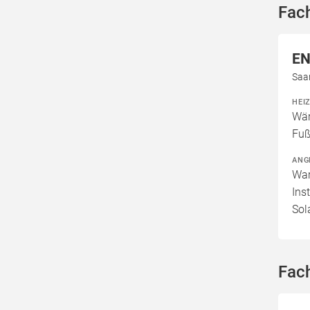
Fac
EN
Saa
HEI
Wär
Fuß
ANG
War
Ins
Sol
Fac