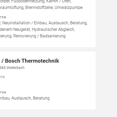
örper, Fußbodenheizung, Kamin / Ofen,
raumlüftung, Brennstoffzelle, Umwälzpumpe
ITEN
, Neuinstallation / Einbau, Austausch, Beratung,
denem Neugerät, Hydraulischer Abgleich,
ierung, Renovierung / Badsanierung
/ Bosch Thermotechnik
7685 Weilerbach
ETE
ITEN
Einbau, Austausch, Beratung