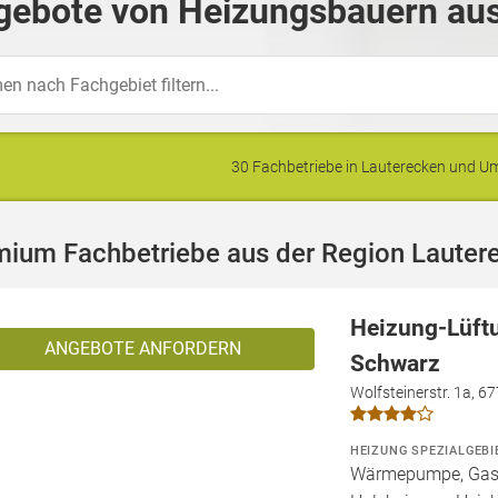
gebote von Heizungsbauern aus
30 Fachbetriebe in Lauterecken und 
mium Fachbetriebe aus der Region Lauter
Heizung-Lüft
ANGEBOTE ANFORDERN
Schwarz
Wolfsteinerstr. 1a, 6
HEIZUNG SPEZIALGEBI
Wärmepumpe, Gashe