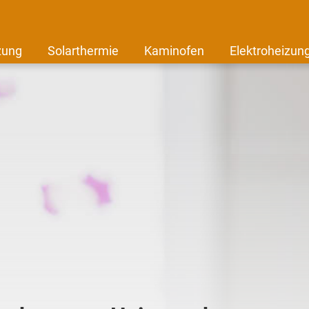
zung
Solarthermie
Kaminofen
Elektroheizun