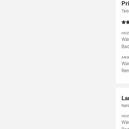
Pr
Tal
HEI
Wär
Bad
ANG
War
Ren
La
Reh
HEI
Wär