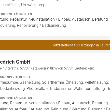
nnstoffzelle, Umwälzpumpe
EBOTENE TÄTIGKEITEN
tung, Reparatur, Neuinstallation / Einbau, Austausch, Beratung,
ovierung, Renovierung / Badsanierung
Jetzt Betriebe für Heizungen in Laute
iedrich GmbH
elhütterstr.9, 67734 Katzweiler (18km von 67734 Lauterecken)
ZUNG SPEZIALGEBIETE
mepumpe, Gasheizung, Solarthermie, Ölheizung, Pelletheizung, 
bodenheizung, Photovoltaik, Badezimmer, Wohnraumlüftung, B
EBOTENE TÄTIGKEITEN
tung, Reparatur, Neuinstallation / Einbau, Austausch, Beratung,
tallation, Aufbau / Auslegung, Reinigung / Wartung, Planung / 