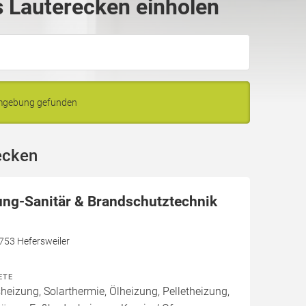
 Lauterecken einholen
Umgebung gefunden
ecken
ung-Sanitär & Brandschutztechnik
7753 Hefersweiler
ETE
izung, Solarthermie, Ölheizung, Pelletheizung,