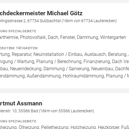
chdeckermeister Michael Götz
hlingsstrasse 2, 67734 Sulzbachtal (16km von 67734 Lauterecken)
ZUNG SPEZIALGEBIETE
arthermie, Photovoltaik, Dach, Fenster, Dämmung, Wintergarten
EBOTENE TÄTIGKEITEN
tung, Reparatur, Neuinstallation / Einbau, Austausch, Beratung, 
nigung / Wartung, Planung / Berechnung, Finanzierung, Dach Ve
bau, Neueindeckung, Dämmung / Sanierung, Neueinbau, Dachfe
endämmung, Außendämmung, Hohlraumdämmung, Planung / 
rtmut Assmann
lenstr. 10, 55566 Bad (16km von 55566 Lauterecken)
ZUNG SPEZIALGEBIETE
heizung, Ölheizung, Pelletheizung, Holzheizung, Heizkörper, F