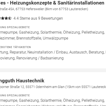
ies - Heizungskonzepte & Sanitärinstallationen
straße 45A, 67753 Hefersweiler (8km von 67753 Lauterecken)
4.4
Sterne aus 9 Bewertungen
ZUNG SPEZIALGEBIETE
mepumpe, Gasheizung, Solarthermie, Ölheizung, Pelletheizung,
ezimmer, Brennstoffzelle, Umwälzpumpe
EBOTENE TÄTIGKEITEN
tung, Reparatur, Neuinstallation / Einbau, Austausch, Beratung,
ovierung, Renovierung / Badsanierung
ngguth Haustechnik
borner Straße 12, 55571 Odernheim am Glan (15km von 55571 Lautereck
ZUNG SPEZIALGEBIETE
mepumpe, Gasheizung, Solarthermie, Ölheizung, Pelletheizung,