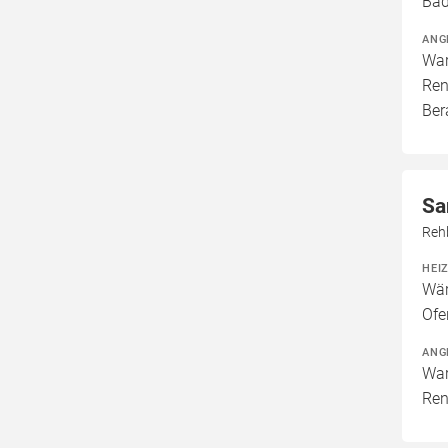
Bad
ANG
War
Ren
Ber
Sa
Reh
HEI
Wär
Ofe
ANG
War
Ren