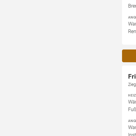
Bre
ANG
War
Ren
Fr
Zieg
HEI
Wär
Fuß
ANG
War
Ins