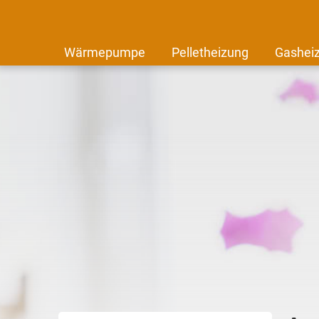
Wärmepumpe
Pelletheizung
Gashei