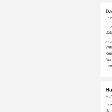
Da
Frü
HEI
Sol
ANG
War
Rei
Aus
Inn
Ha
Müh
HEI
Gas