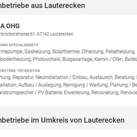
hbetriebe aus Lauterecken
A OHG
rbrückerstrasse 61, 67742 Lauterecken
ZUNG SPEZIALGEBIETE
mepumpe, Gasheizung, Solarthermie, Ölheizung, Pelletheizung, 
bodenheizung, Photovoltaik, Biogasanlage, Kamin / Ofen, Bad
EBOTENE TÄTIGKEITEN
tung, Reparatur, Neuinstallation / Einbau, Austausch, Beratung,
tallation, Aufbau / Auslegung, Reinigung / Wartung, Planung / 
arstromspeicher / PV Batterie, Erweiterung, Renovierung, Renov
hbetriebe im Umkreis von Lauterecken