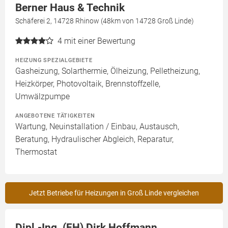
Berner Haus & Technik
Schäferei 2, 14728 Rhinow (48km von 14728 Groß Linde)
4
mit einer Bewertung
HEIZUNG SPEZIALGEBIETE
Gasheizung, Solarthermie, Ölheizung, Pelletheizung,
Heizkörper, Photovoltaik, Brennstoffzelle,
Umwälzpumpe
ANGEBOTENE TÄTIGKEITEN
Wartung, Neuinstallation / Einbau, Austausch,
Beratung, Hydraulischer Abgleich, Reparatur,
Thermostat
Jetzt Betriebe für Heizungen in Groß Linde vergleichen
Dipl.-Ing. (FH) Dirk Hoffmann