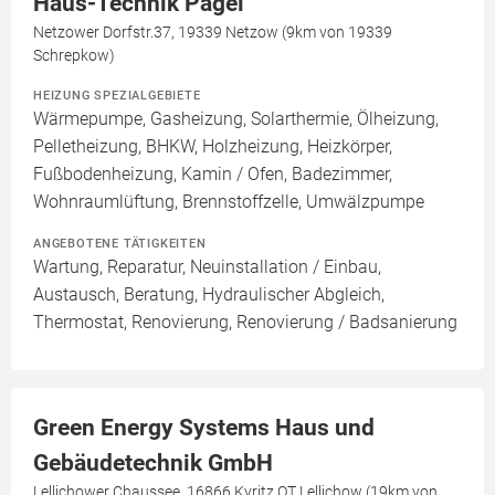
Haus-Technik Pagel
Netzower Dorfstr.37, 19339 Netzow (9km von 19339
Schrepkow)
HEIZUNG SPEZIALGEBIETE
Wärmepumpe, Gasheizung, Solarthermie, Ölheizung,
Pelletheizung, BHKW, Holzheizung, Heizkörper,
Fußbodenheizung, Kamin / Ofen, Badezimmer,
Wohnraumlüftung, Brennstoffzelle, Umwälzpumpe
ANGEBOTENE TÄTIGKEITEN
Wartung, Reparatur, Neuinstallation / Einbau,
Austausch, Beratung, Hydraulischer Abgleich,
Thermostat, Renovierung, Renovierung / Badsanierung
Green Energy Systems Haus und
Gebäudetechnik GmbH
Lellichower Chaussee, 16866 Kyritz OT Lellichow (19km von