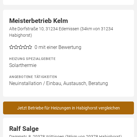
Meisterbetrieb Kelm
Alte Dorfstraße 10, 31234 Edemissen (34km von 31234
Habighorst)
0
mit einer Bewertung
HEIZUNG SPEZIALGEBIETE
Solarthermie
ANGEBOTENE TÄTIGKEITEN
Neuinstallation / Einbau, Austausch, Beratung
Jetzt Betriebe für Heizungen in Habighorst vergleichen
Ralf Salge
Dammstr. 8, 29378 Wittingen (36km von 29378 Habighorst)