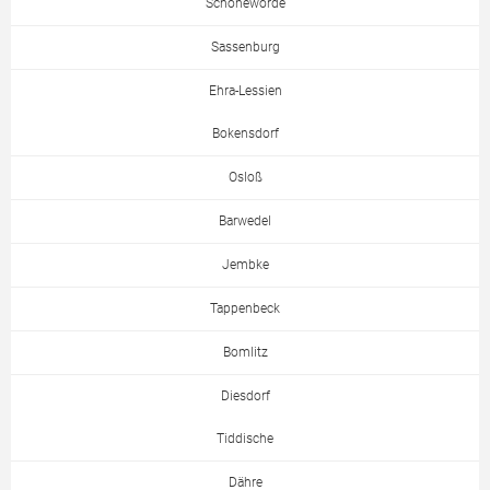
Schönewörde
Sassenburg
Ehra-Lessien
Bokensdorf
Osloß
Barwedel
Jembke
Tappenbeck
Bomlitz
Diesdorf
Tiddische
Dähre