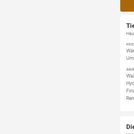
Ti
Haup
HEI
Wär
Um
ANG
War
Hyd
Fin
Ren
Di