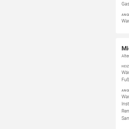
Gas
ANG
War
Mi
Alt
HEI
Wär
Fuß
ANG
War
Ins
Ren
San