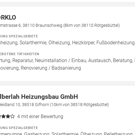
ORKLO
rmstrasse 6, 38110 Braunschweig (8km von 38110 Rötgesbüttel)
ZUNG SPEZIALGEBIETE
heizung, Solarthermie, Ölheizung, Heizkörper, Fußbodenheizun
EBOTENE TÄTIGKEITEN
tung, Reparatur, Neuinstallation / Einbau, Austausch, Beratung,
ovierung, Renovierung / Badsanierung
lberlah Heizungsbau GmbH
Heidland 10, 38518 Gifhorn (10km von 38518 Rötgesbüttel)
4
mit einer Bewertung
ZUNG SPEZIALGEBIETE
mepumpe, Gasheizung, Solarthermie, Ölheizung, Pelletheizung,