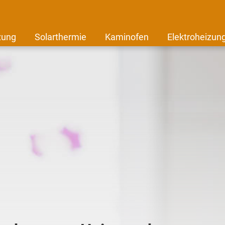
zung
Solarthermie
Kaminofen
Elektroheizun