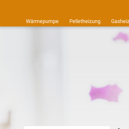
Wärmepumpe
Pelletheizung
Gashei