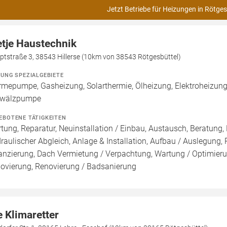
Jetzt Betriebe für Heizungen in Rötges
etje Haustechnik
tstraße 3, 38543 Hillerse (10km von 38543 Rötgesbüttel)
ZUNG SPEZIALGEBIETE
mepumpe, Gasheizung, Solarthermie, Ölheizung, Elektroheizung,
wälzpumpe
EBOTENE TÄTIGKEITEN
tung, Reparatur, Neuinstallation / Einbau, Austausch, Beratun
raulischer Abgleich, Anlage & Installation, Aufbau / Auslegung,
anzierung, Dach Vermietung / Verpachtung, Wartung / Optimierun
ovierung, Renovierung / Badsanierung
e Klimaretter