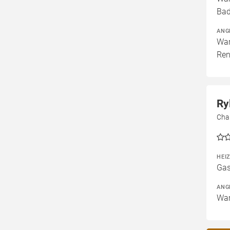
Bad
ANG
War
Ren
Ry
Char
HEI
Gas
ANG
War