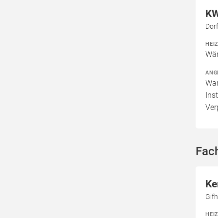
KW
Dorf
HEI
Wär
ANG
War
Ins
Ver
Fach
Ke
Gifh
HEI