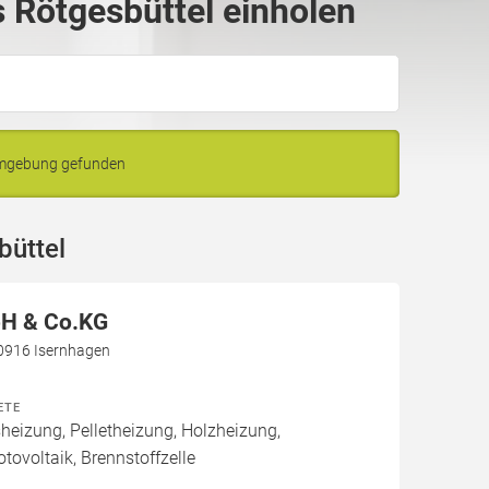
 Rötgesbüttel einholen
Umgebung gefunden
büttel
H & Co.KG
30916 Isernhagen
ETE
izung, Pelletheizung, Holzheizung,
tovoltaik, Brennstoffzelle