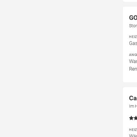
G
Sto
HEI
Gas
ANG
War
Ren
Ca
Im 
HEI
Wär