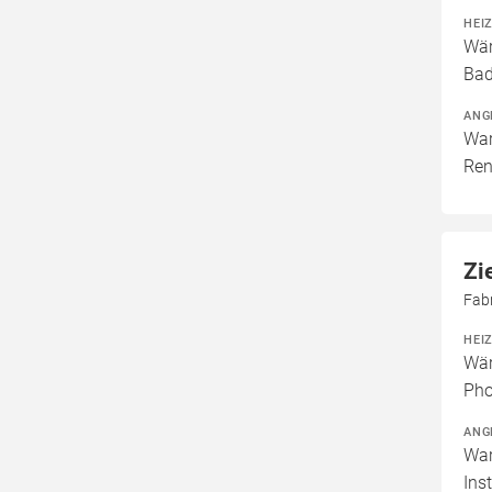
HEI
Wär
Bad
ANG
War
Ren
Zi
Fab
HEI
Wär
Pho
ANG
War
Ins