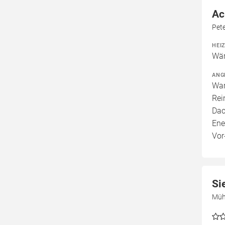
Ac
Pet
HEI
Wär
ANG
War
Rei
Dac
Ene
Vor
Si
Müh