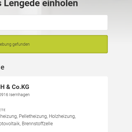
 Lengede einholen
gebung gefunden
de
H & Co.KG
30916 Isernhagen
ETE
izung, Pelletheizung, Holzheizung,
tovoltaik, Brennstoffzelle