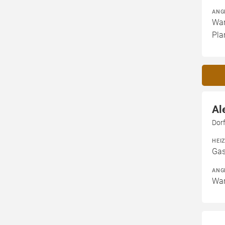
ANG
War
Pla
Al
Dorf
HEI
Gas
ANG
War