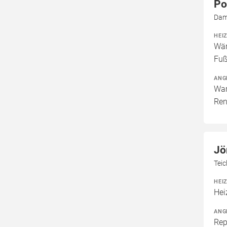
Po
Dam
HEI
Wär
Fuß
ANG
War
Ren
Jö
Teic
HEI
Hei
ANG
Rep