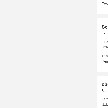
Erw
Sc
Fab
HEI
Sol
ANG
Rei
cb
Bier
HEI
Sol