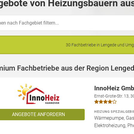
gebote von Heizungsbauern aus
30 Fachbetriebe in Lengede und Um
mium Fachbetriebe aus der Region Lenge
InnoHeiz Gmb
Ernst-Grote-Str. 13, 
HEIZUNG SPEZIALGEBI
ANGEBOTE ANFORDERN
Wärmepumpe, Gashe
Elektroheizung, Pho