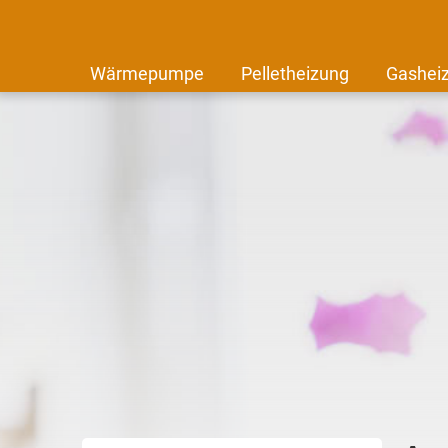
Wärmepumpe
Pelletheizung
Gashei