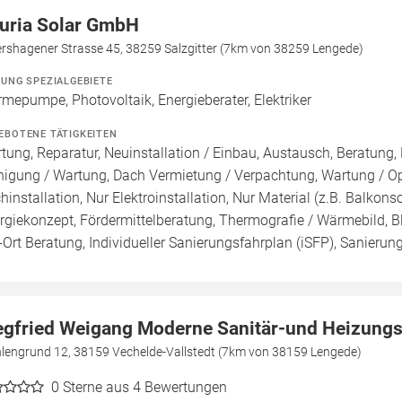
uria Solar GmbH
ershagener Strasse 45, 38259 Salzgitter (7km von 38259 Lengede)
ZUNG SPEZIALGEBIETE
mepumpe, Photovoltaik, Energieberater, Elektriker
EBOTENE TÄTIGKEITEN
tung, Reparatur, Neuinstallation / Einbau, Austausch, Beratung, 
nigung / Wartung, Dach Vermietung / Verpachtung, Wartung / Opt
hinstallation, Nur Elektroinstallation, Nur Material (z.B. Balkonsol
rgiekonzept, Fördermittelberatung, Thermografie / Wärmebild, Bl
-Ort Beratung, Individueller Sanierungsfahrplan (iSFP), Sanierun
egfried Weigang Moderne Sanitär-und Heizungs
lengrund 12, 38159 Vechelde-Vallstedt (7km von 38159 Lengede)
0
Sterne aus 4 Bewertungen