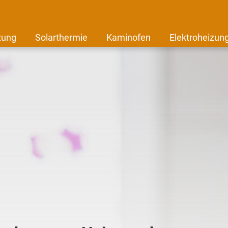
zung
Solarthermie
Kaminofen
Elektroheizun