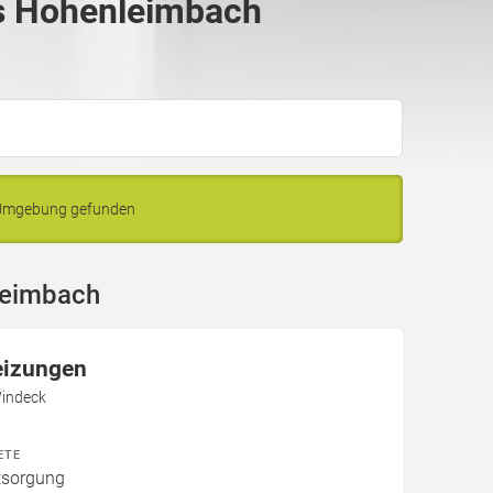
s Hohenleimbach
 Umgebung gefunden
leimbach
eizungen
Windeck
ETE
tsorgung