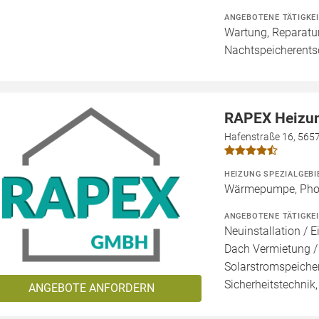
ANGEBOTENE TÄTIGKE
Wartung, Reparatur
Nachtspeicherent
RAPEX Heizun
Hafenstraße 16, 565
HEIZUNG SPEZIALGEBI
Wärmepumpe, Photo
ANGEBOTENE TÄTIGKE
Neuinstallation / E
Dach Vermietung /
Solarstromspeicher
Sicherheitstechnik
ANGEBOTE ANFORDERN