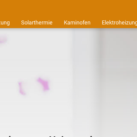
zung
Solarthermie
Kaminofen
Elektroheizun