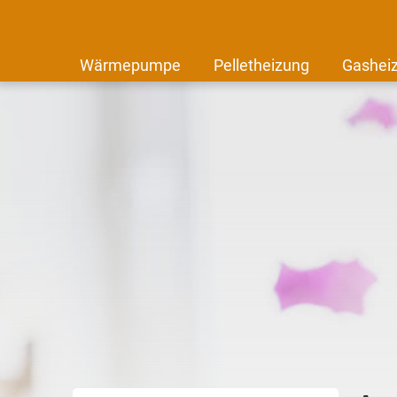
Wärmepumpe
Pelletheizung
Gashei