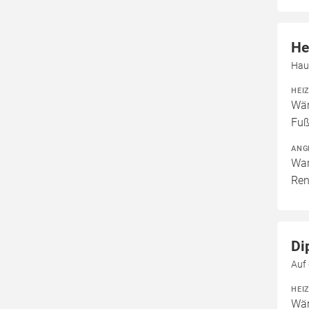
He
Hau
HEI
Wär
Fuß
ANG
War
Ren
Di
Auf
HEI
Wär