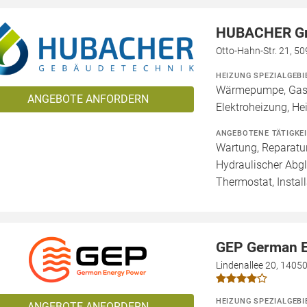
HUBACHER 
Otto-Hahn-Str. 21, 5
HEIZUNG SPEZIALGEBI
Wärmepumpe, Gashe
ANGEBOTE ANFORDERN
Elektroheizung, He
ANGEBOTENE TÄTIGKE
Wartung, Reparatur
Hydraulischer Abg
Thermostat, Install
GEP German 
Lindenallee 20, 14050
HEIZUNG SPEZIALGEBI
ANGEBOTE ANFORDERN