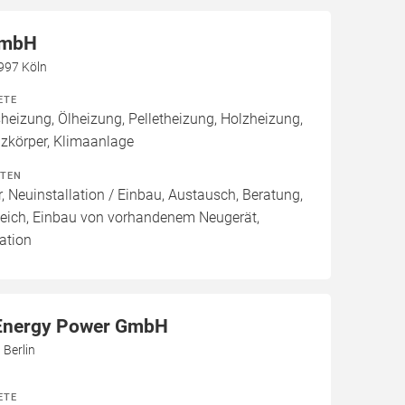
GmbH
0997 Köln
ETE
izung, Ölheizung, Pelletheizung, Holzheizung,
izkörper, Klimaanlage
ITEN
, Neuinstallation / Einbau, Austausch, Beratung,
leich, Einbau von vorhandenem Neugerät,
ation
Energy Power GmbH
 Berlin
ETE