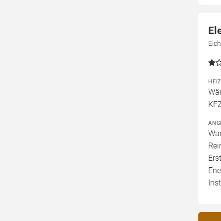
El
Eic
HEI
Wär
KFZ
ANG
War
Rei
Ers
Ene
Ins