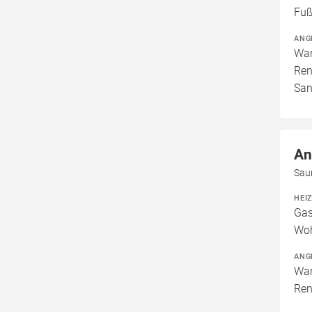
Fuß
ANG
War
Ren
San
An
Sau
HEI
Gas
Woh
ANG
War
Ren