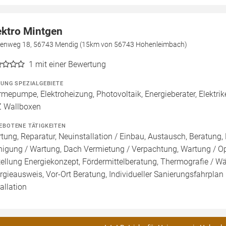
ektro Mintgen
henweg 18, 56743 Mendig (15km von 56743 Hohenleimbach)
1
mit einer Bewertung
ZUNG SPEZIALGEBIETE
mepumpe, Elektroheizung, Photovoltaik, Energieberater, Elektrik
 Wallboxen
EBOTENE TÄTIGKEITEN
tung, Reparatur, Neuinstallation / Einbau, Austausch, Beratung, 
nigung / Wartung, Dach Vermietung / Verpachtung, Wartung / Opt
tellung Energiekonzept, Fördermittelberatung, Thermografie / Wär
rgieausweis, Vor-Ort Beratung, Individueller Sanierungsfahrplan 
tallation