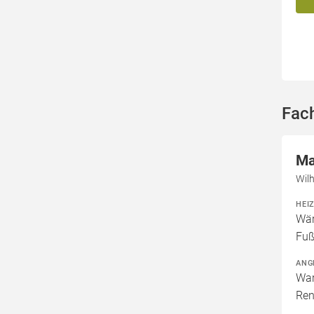
Fac
Ma
Wil
HEI
Wär
Fuß
ANG
War
Ren