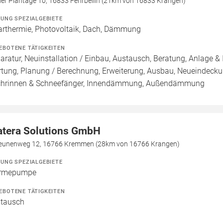
der Plantage 10, 16833 Fehrbellin (21km von 16833 Krangen)
ZUNG SPEZIALGEBIETE
arthermie, Photovoltaik, Dach, Dämmung
EBOTENE TÄTIGKEITEN
aratur, Neuinstallation / Einbau, Austausch, Beratung, Anlage & 
tung, Planung / Berechnung, Erweiterung, Ausbau, Neueindeck
hrinnen & Schneefänger, Innendämmung, Außendämmung
atera Solutions GmbH
eunenweg 12, 16766 Kremmen (28km von 16766 Krangen)
ZUNG SPEZIALGEBIETE
rmepumpe
EBOTENE TÄTIGKEITEN
tausch