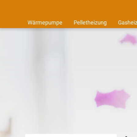
Wärmepumpe
Pelletheizung
Gashei