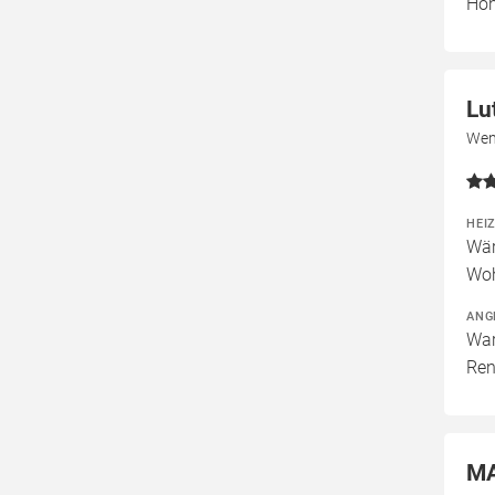
Ho
Lu
Wen
HEI
Wär
Woh
ANG
War
Ren
MA