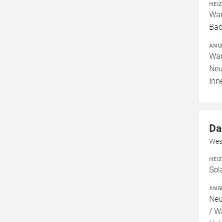
HEI
Wär
Bad
ANG
War
Neu
Inn
Da
Wes
HEI
Sol
ANG
Neu
/ W