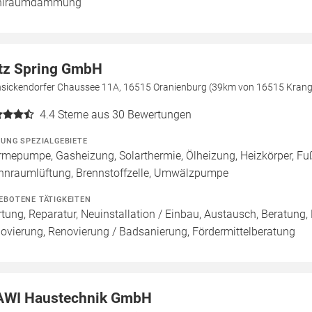
hlraumdämmung
tz Spring GmbH
sickendorfer Chaussee 11A, 16515 Oranienburg (39km von 16515 Kran
4.4
Sterne aus 30 Bewertungen
ZUNG SPEZIALGEBIETE
mepumpe, Gasheizung, Solarthermie, Ölheizung, Heizkörper, Fu
nraumlüftung, Brennstoffzelle, Umwälzpumpe
EBOTENE TÄTIGKEITEN
tung, Reparatur, Neuinstallation / Einbau, Austausch, Beratung,
ovierung, Renovierung / Badsanierung, Fördermittelberatung
WI Haustechnik GmbH