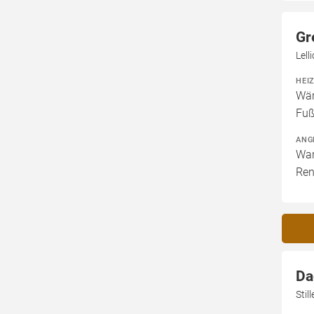
Gr
Lel
HEI
Wär
Fuß
ANG
War
Ren
Da
Stil