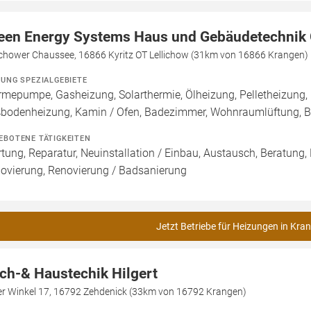
een Energy Systems Haus und Gebäudetechni
lichower Chaussee, 16866 Kyritz OT Lellichow (31km von 16866 Krangen)
ZUNG SPEZIALGEBIETE
mepumpe, Gasheizung, Solarthermie, Ölheizung, Pelletheizung, 
bodenheizung, Kamin / Ofen, Badezimmer, Wohnraumlüftung, B
EBOTENE TÄTIGKEITEN
tung, Reparatur, Neuinstallation / Einbau, Austausch, Beratung,
ovierung, Renovierung / Badsanierung
Jetzt Betriebe für Heizungen in Kra
ch-& Haustechik Hilgert
ler Winkel 17, 16792 Zehdenick (33km von 16792 Krangen)