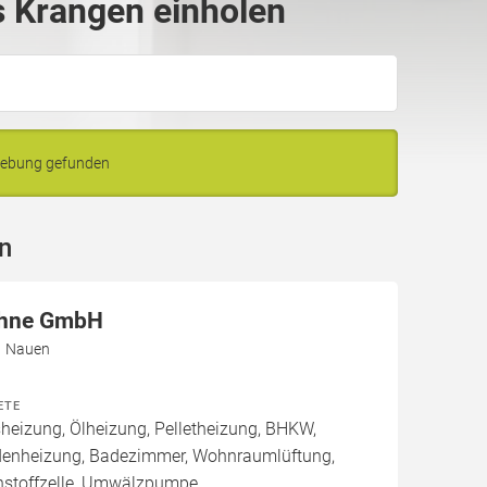
 Krangen einholen
gebung gefunden
n
öhne GmbH
41 Nauen
ETE
izung, Ölheizung, Pelletheizung, BHKW,
denheizung, Badezimmer, Wohnraumlüftung,
nstoffzelle, Umwälzpumpe