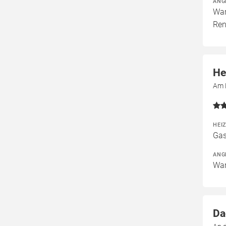
ANG
War
Ren
He
Am 
HEI
Gas
ANG
War
Da