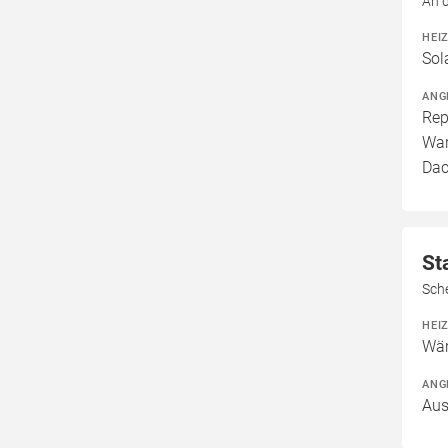
An 
HEI
Sol
ANG
Rep
War
Dac
St
Sch
HEI
Wä
ANG
Aus