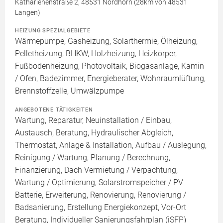
Katharienenstraße 2, 48531 Nordhorn (28km von 48531
Langen)
HEIZUNG SPEZIALGEBIETE
Wärmepumpe, Gasheizung, Solarthermie, Ölheizung,
Pelletheizung, BHKW, Holzheizung, Heizkörper,
Fußbodenheizung, Photovoltaik, Biogasanlage, Kamin
/ Ofen, Badezimmer, Energieberater, Wohnraumlüftung,
Brennstoffzelle, Umwälzpumpe
ANGEBOTENE TÄTIGKEITEN
Wartung, Reparatur, Neuinstallation / Einbau,
Austausch, Beratung, Hydraulischer Abgleich,
Thermostat, Anlage & Installation, Aufbau / Auslegung,
Reinigung / Wartung, Planung / Berechnung,
Finanzierung, Dach Vermietung / Verpachtung,
Wartung / Optimierung, Solarstromspeicher / PV
Batterie, Erweiterung, Renovierung, Renovierung /
Badsanierung, Erstellung Energiekonzept, Vor-Ort
Beratung, Individueller Sanierungsfahrplan (iSFP)