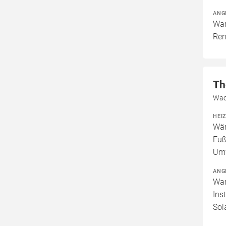
ANG
War
Ren
Th
Wac
HEI
Wär
Fuß
Umw
ANG
War
Ins
Sol