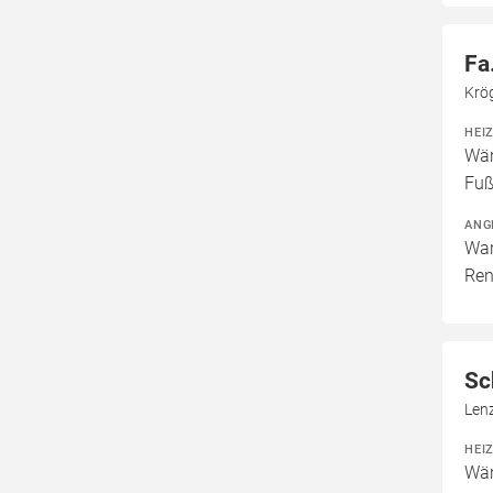
Fa
Krö
HEI
Wär
Fuß
ANG
War
Ren
Sc
Len
HEI
Wär