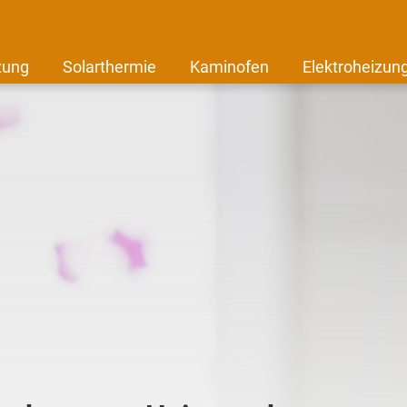
zung
Solarthermie
Kaminofen
Elektroheizun