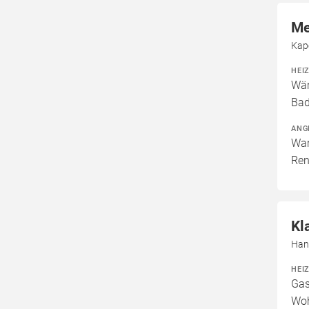
Me
Kap
HEI
Wär
Bad
ANG
War
Ren
Kl
Han
HEI
Gas
Woh