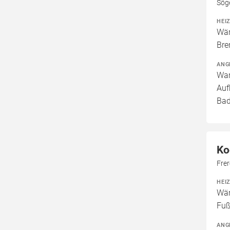
Sög
HEI
Wär
Bre
ANG
War
Auf
Bad
Ko
Fre
HEI
Wär
Fuß
ANG