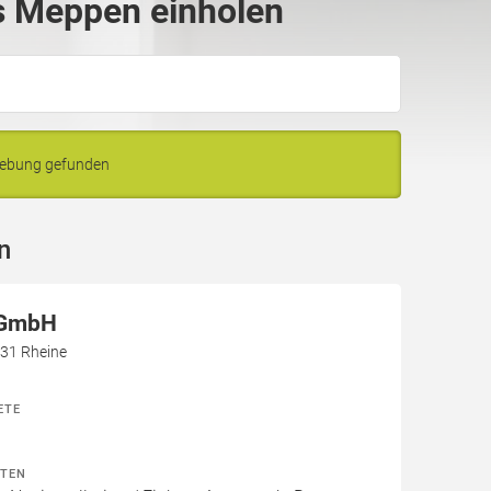
s Meppen einholen
gebung gefunden
n
GmbH
431 Rheine
ETE
ITEN