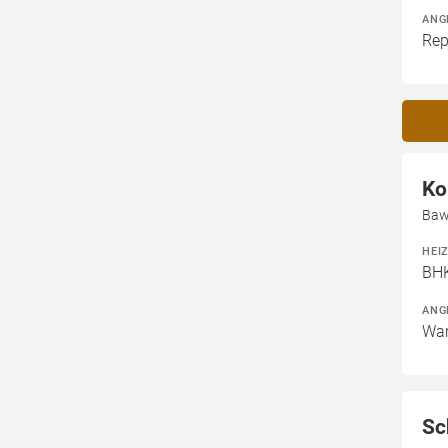
ANG
Rep
Ko
Baw
HEI
BHK
ANG
War
Sc