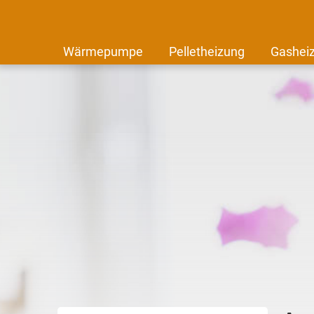
Wärmepumpe
Pelletheizung
Gashei