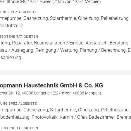
eler Straße 6-8, 49751 Hüven (21km von 49751 Meppen)
ZUNG SPEZIALGEBIETE
mepumpe, Gasheizung, Solarthermie, Ölheizung, Pelletheizung,
nnstoffzelle
EBOTENE TÄTIGKEITEN
tung, Reparatur, Neuinstallation / Einbau, Austausch, Beratung, 
bau / Auslegung, Reinigung / Wartung, Planung / Berechnung, E
sanierung
opmann Haustechnik GmbH & Co. KG
rener Str. 12, 49838 Lengerich (22km von 49838 Meppen)
ZUNG SPEZIALGEBIETE
mepumpe, Gasheizung, Solarthermie, Ölheizung, Pelletheizung, 
bodenheizung, Photovoltaik, Kamin / Ofen, Badezimmer, Brenn
EBOTENE TÄTIGKEITEN