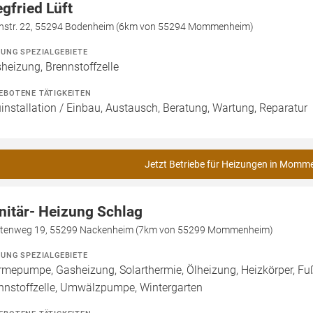
egfried Lüft
nstr. 22, 55294 Bodenheim (6km von 55294 Mommenheim)
ZUNG SPEZIALGEBIETE
heizung, Brennstoffzelle
EBOTENE TÄTIGKEITEN
installation / Einbau, Austausch, Beratung, Wartung, Reparatur
Jetzt Betriebe für Heizungen in Momm
nitär- Heizung Schlag
htenweg 19, 55299 Nackenheim (7km von 55299 Mommenheim)
ZUNG SPEZIALGEBIETE
mepumpe, Gasheizung, Solarthermie, Ölheizung, Heizkörper, Fu
nnstoffzelle, Umwälzpumpe, Wintergarten