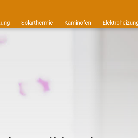
zung
Solarthermie
Kaminofen
Elektroheizun