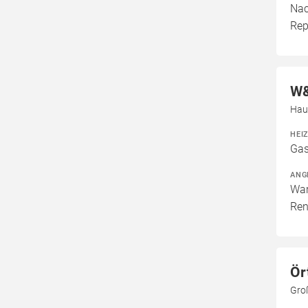
Nac
Rep
W&
Hau
HEI
Gas
ANG
War
Ren
Ör
Gro