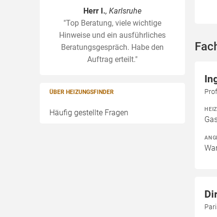
Herr I.
, Karlsruhe
"Top Beratung, viele wichtige
Hinweise und ein ausführliches
Fac
Beratungsgespräch. Habe den
Auftrag erteilt."
In
Pro
ÜBER HEIZUNGSFINDER
HEI
Häufig gestellte Fragen
Gas
ANG
War
Di
Par