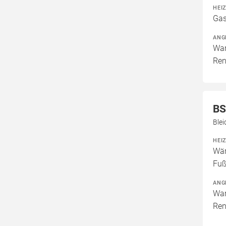
HEI
Gas
ANG
War
Ren
BS
Ble
HEI
Wär
Fuß
ANG
War
Ren