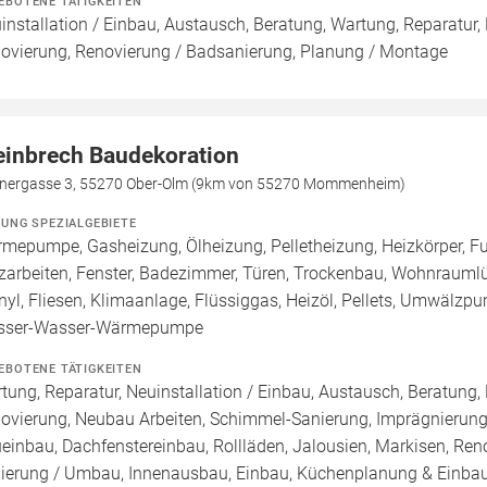
EBOTENE TÄTIGKEITEN
installation / Einbau, Austausch, Beratung, Wartung, Reparatur,
ovierung, Renovierung / Badsanierung, Planung / Montage
einbrech Baudekoration
inergasse 3, 55270 Ober-Olm (9km von 55270 Mommenheim)
ZUNG SPEZIALGEBIETE
mepumpe, Gasheizung, Ölheizung, Pelletheizung, Heizkörper, Fu
zarbeiten, Fenster, Badezimmer, Türen, Trockenbau, Wohnraumlü
inyl, Fliesen, Klimaanlage, Flüssiggas, Heizöl, Pellets, Umwälzp
sser-Wasser-Wärmepumpe
EBOTENE TÄTIGKEITEN
tung, Reparatur, Neuinstallation / Einbau, Austausch, Beratung,
ovierung, Neubau Arbeiten, Schimmel-Sanierung, Imprägnierung
einbau, Dachfenstereinbau, Rollläden, Jalousien, Markisen, Re
ierung / Umbau, Innenausbau, Einbau, Küchenplanung & Einba