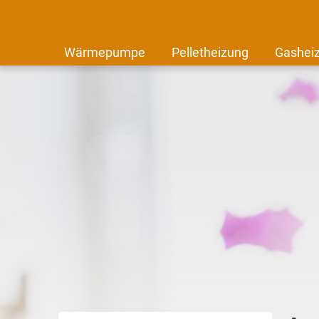
Wärmepumpe
Pelletheizung
Gashei