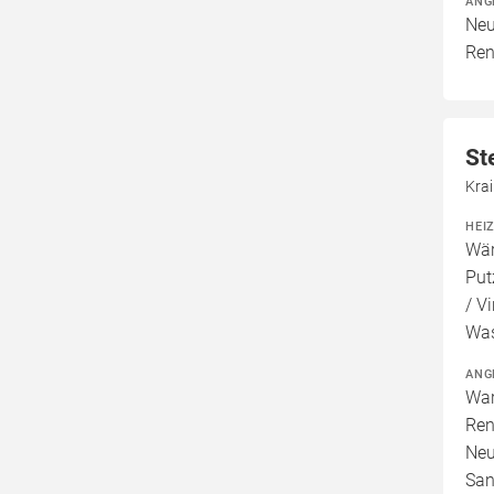
ANG
Neu
Ren
St
Kra
HEI
Wär
Put
/ V
Wa
ANG
War
Ren
Neu
San