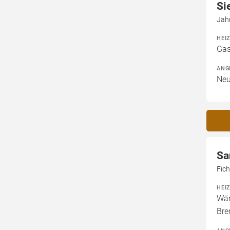
Si
Jah
HEI
Gas
ANG
Neu
Sa
Fic
HEI
Wär
Bre