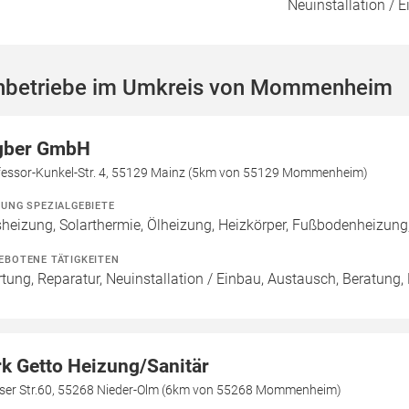
Neuinstallation / 
hbetriebe im Umkreis von Mommenheim
gber GmbH
fessor-Kunkel-Str. 4, 55129 Mainz (5km von 55129 Mommenheim)
ZUNG SPEZIALGEBIETE
heizung, Solarthermie, Ölheizung, Heizkörper, Fußbodenheizun
EBOTENE TÄTIGKEITEN
tung, Reparatur, Neuinstallation / Einbau, Austausch, Beratung,
rk Getto Heizung/Sanitär
iser Str.60, 55268 Nieder-Olm (6km von 55268 Mommenheim)