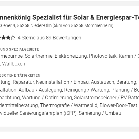
nnenkönig Spezialist für Solar & Energiespar-
Giener 9, 55268 Nieder-Olm (6km von 55268 Mommenheim)
4
Sterne aus 89 Bewertungen
ZUNG SPEZIALGEBIETE
mepumpe, Solarthermie, Elektroheizung, Photovoltaik, Kamin / Of
 Wallboxen
EBOTENE TÄTIGKEITEN
tung, Reparatur, Neuinstallation / Einbau, Austausch, Beratun
tallation, Aufbau / Auslegung, Reinigung / Wartung, Planung / 
pachtung, Wartung / Optimierung, Solarstromspeicher / PV Batter
dermittelberatung, Thermografie / Wärmebild, Blower-Door-Test /
ividueller Sanierungsfahrplan (iSFP), Sanierung / Umbau