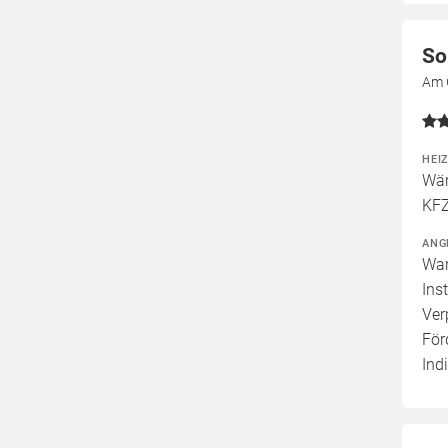
So
Am 
HEI
Wär
KFZ
ANG
War
Ins
Ver
För
Ind