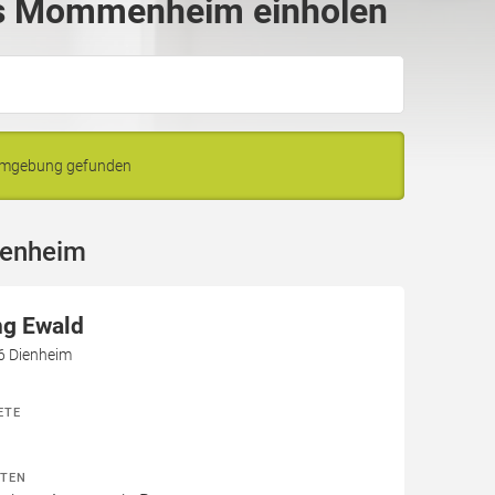
us Mommenheim einholen
Umgebung gefunden
menheim
ng Ewald
6 Dienheim
ETE
ITEN