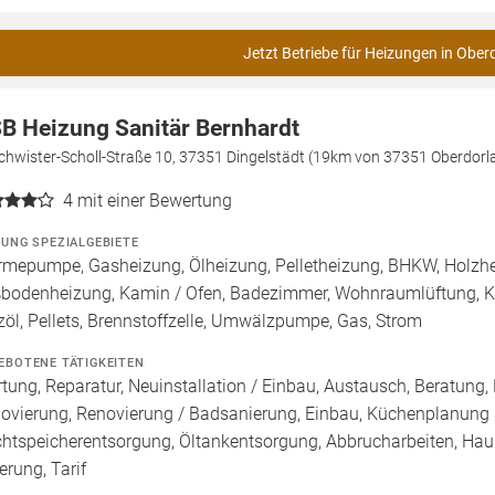
Jetzt Betriebe für Heizungen in Ober
B Heizung Sanitär Bernhardt
chwister-Scholl-Straße 10, 37351 Dingelstädt (19km von 37351 Oberdorl
4
mit einer Bewertung
ZUNG SPEZIALGEBIETE
mepumpe, Gasheizung, Ölheizung, Pelletheizung, BHKW, Holzheiz
bodenheizung, Kamin / Ofen, Badezimmer, Wohnraumlüftung, Kü
zöl, Pellets, Brennstoffzelle, Umwälzpumpe, Gas, Strom
EBOTENE TÄTIGKEITEN
tung, Reparatur, Neuinstallation / Einbau, Austausch, Beratung,
ovierung, Renovierung / Badsanierung, Einbau, Küchenplanung
htspeicherentsorgung, Öltankentsorgung, Abbrucharbeiten, Haus
erung, Tarif