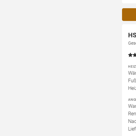
HS
Ges
HEI
Wär
Fuß
Hei
ANG
War
Ren
Nac
Lief