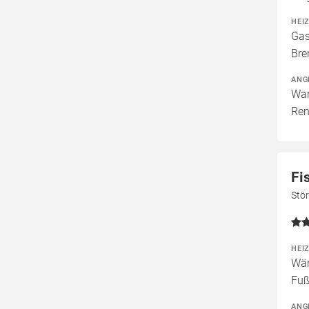
HEI
Gas
Bre
ANG
War
Ren
Fi
Stö
HEI
Wär
Fuß
ANG