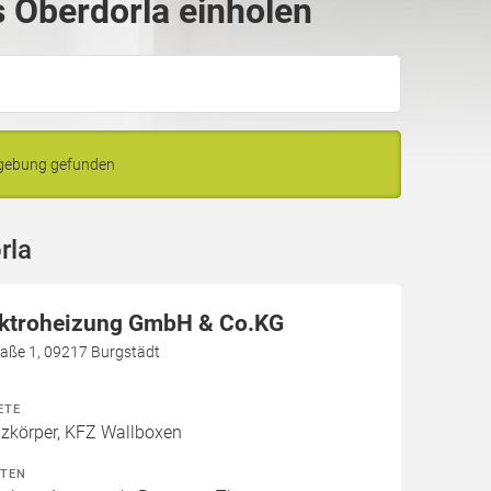
 Oberdorla einholen
mgebung gefunden
rla
ektroheizung GmbH & Co.KG
aße 1, 09217 Burgstädt
ETE
izkörper, KFZ Wallboxen
ITEN