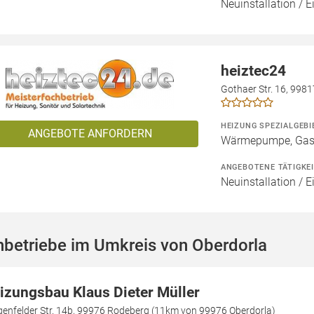
Neuinstallation / 
heiztec24
Gothaer Str. 16, 998
HEIZUNG SPEZIALGEBI
ANGEBOTE ANFORDERN
Wärmepumpe, Gashe
ANGEBOTENE TÄTIGKE
Neuinstallation / 
hbetriebe im Umkreis von Oberdorla
izungsbau Klaus Dieter Müller
genfelder Str. 14b, 99976 Rodeberg (11km von 99976 Oberdorla)