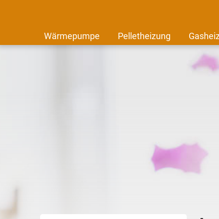
Wärmepumpe
Pelletheizung
Gashei