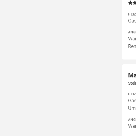
HEI
Gas
ANG
War
Ren
Ma
Ste
HEI
Gas
Um
ANG
War