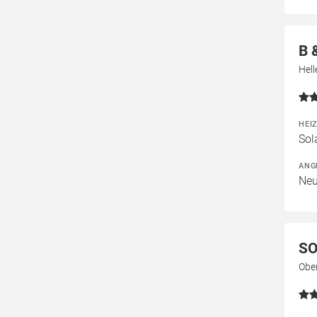
B 
Hell
HEI
Sol
ANG
Neu
SO
Obe