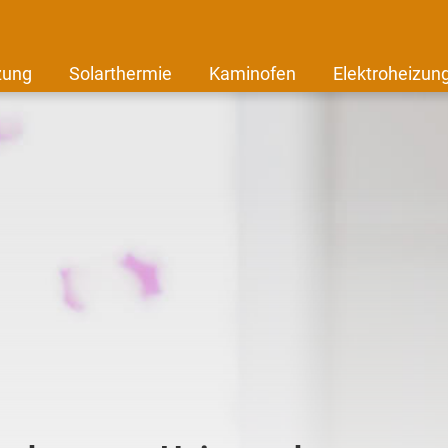
zung
Solarthermie
Kaminofen
Elektroheizun