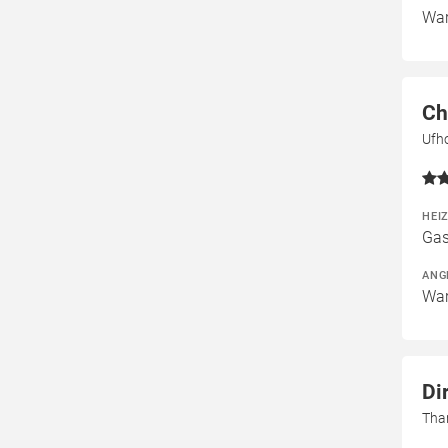
War
Ch
Ufh
HEI
Gas
ANG
War
Di
Tha