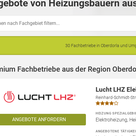
gebote von Heizungsbauern aus
30 Fachbetriebe in Oberdorla und U
mium Fachbetriebe aus der Region Oberdo
Lucht LHZ El
Reinhard-Schmidt-Str
HEIZUNG SPEZIALGEBI
ANGEBOTE ANFORDERN
Elektroheizung, He
ANGEBOTENE TÄTIGKE