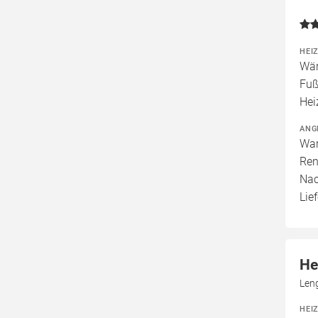
HEI
Wär
Fuß
Hei
ANG
War
Ren
Nac
Lief
He
Len
HEI