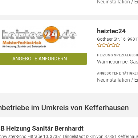
Neuinstallation / 
heiztec24
Gothaer Str. 16, 998
HEIZUNG SPEZIALGEBI
ANGEBOTE ANFORDERN
Wärmepumpe, Gashe
ANGEBOTENE TÄTIGKE
Neuinstallation / 
hbetriebe im Umkreis von Kefferhausen
B Heizung Sanitär Bernhardt
chwister-Scholl-Straße 10, 37351 Dingelstädt (2km von 37351 Kefferhau