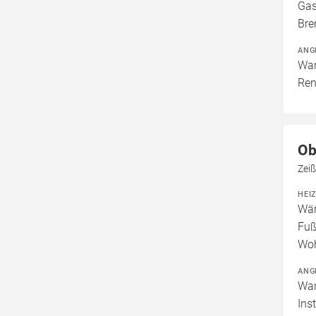
Gas
Bre
ANG
War
Ren
Ob
Zei
HEI
Wär
Fuß
Woh
ANG
War
Ins