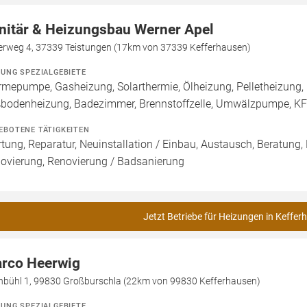
nitär & Heizungsbau Werner Apel
lerweg 4, 37339 Teistungen (17km von 37339 Kefferhausen)
ZUNG SPEZIALGEBIETE
mepumpe, Gasheizung, Solarthermie, Ölheizung, Pelletheizung, 
bodenheizung, Badezimmer, Brennstoffzelle, Umwälzpumpe, K
EBOTENE TÄTIGKEITEN
tung, Reparatur, Neuinstallation / Einbau, Austausch, Beratung,
ovierung, Renovierung / Badsanierung
Jetzt Betriebe für Heizungen in Keffer
rco Heerwig
inbühl 1, 99830 Großburschla (22km von 99830 Kefferhausen)
ZUNG SPEZIALGEBIETE