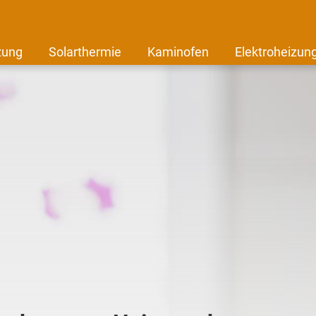
zung
Solarthermie
Kaminofen
Elektroheizun