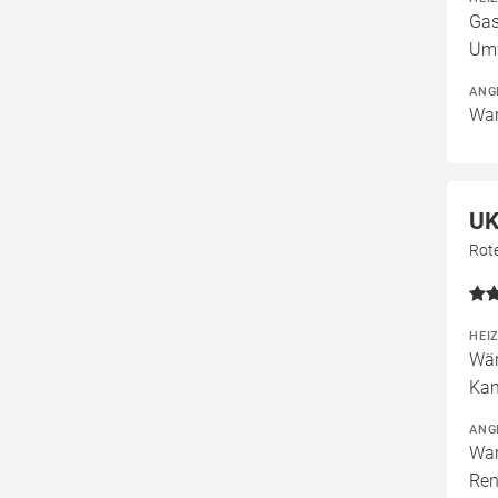
Gas
Um
ANG
War
UK
Rot
HEI
Wär
Kam
ANG
War
Ren