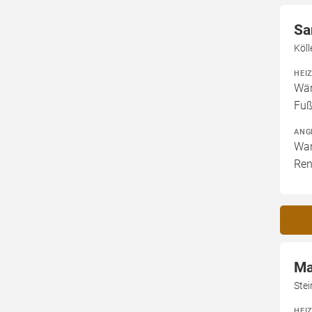
Sa
Köl
HEI
Wär
Fuß
ANG
War
Ren
Ma
Ste
HEI