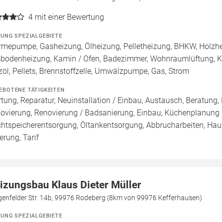
4
mit einer Bewertung
ZUNG SPEZIALGEBIETE
mepumpe, Gasheizung, Ölheizung, Pelletheizung, BHKW, Holzheiz
bodenheizung, Kamin / Ofen, Badezimmer, Wohnraumlüftung, Kü
zöl, Pellets, Brennstoffzelle, Umwälzpumpe, Gas, Strom
EBOTENE TÄTIGKEITEN
tung, Reparatur, Neuinstallation / Einbau, Austausch, Beratung,
ovierung, Renovierung / Badsanierung, Einbau, Küchenplanung
htspeicherentsorgung, Öltankentsorgung, Abbrucharbeiten, Haus
erung, Tarif
izungsbau Klaus Dieter Müller
genfelder Str. 14b, 99976 Rodeberg (8km von 99976 Kefferhausen)
ZUNG SPEZIALGEBIETE