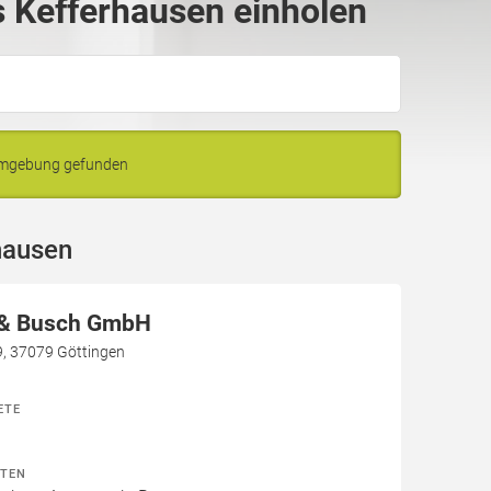
 Kefferhausen einholen
 Umgebung gefunden
hausen
 & Busch GmbH
9, 37079 Göttingen
ETE
ITEN