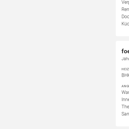
Ver
Ren
Doo
Küc
fo
Jäh
HEI
BHK
ANG
War
Inn
The
San