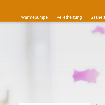
Wärmepumpe
Pelletheizung
Gashei