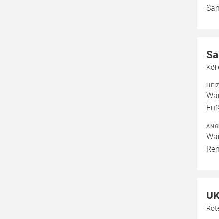
San
Sa
Köl
HEI
Wär
Fuß
ANG
War
Ren
UK
Rot