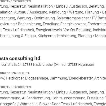
EBOTENE TÄTIGKEITEN
tung, Reparatur, Neuinstallation / Einbau, Austausch, Beratung,
tallation, Aufbau / Auslegung, Reinigung / Wartung, Planung / 
pachtung, Wartung / Optimierung, Solarstromspeicher / PV Batte
ovierung / Badsanierung, Erstellung Energiekonzept, Fördermitt
r-Test / Luftdichtheit, Energieausweis, Vor-Ort Beratung, Individ
henplanung & Einbau, Küchenmodernisierung, Planung / Mont
esta consulting ltd
ndorfstraße 24, 37355 Niederorschel (9km von 37355 Haynrode)
ZUNG SPEZIALGEBIETE
W, Heizkörper, Biogasanlage, Dämmung, Energieberater, Architek
EBOTENE TÄTIGKEITEN
tung, Reparatur, Neuinstallation / Einbau, Austausch, Beratung
endämmung, Außendämmung, Hohlraumdämmung, Erstellung Ener
rmografie / Wärmebild, Blower-Door-Test / Luftdichtheit, Energie