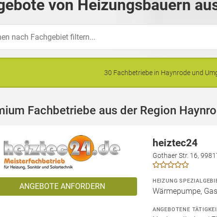
gebote von Heizungsbauern aus
30 Fachbetriebe in Haynrode und U
mium Fachbetriebe aus der Region Haynr
heiztec24
Gothaer Str. 16, 998
HEIZUNG SPEZIALGEBI
ANGEBOTE ANFORDERN
Wärmepumpe, Gashe
ANGEBOTENE TÄTIGKE