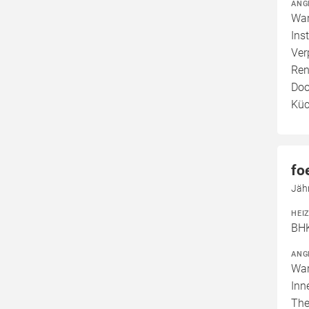
ANG
War
Ins
Ver
Ren
Doo
Küc
fo
Jäh
HEI
BHK
ANG
War
Inn
The