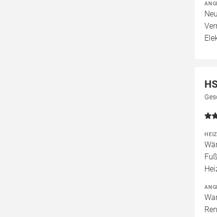
ANG
Neu
Ver
Ele
HS
Ges
HEI
Wär
Fuß
Hei
ANG
War
Ren