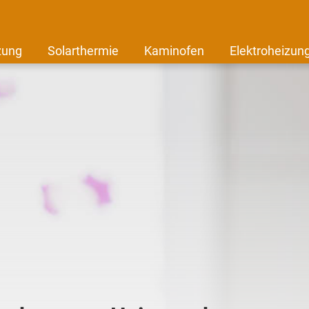
zung
Solarthermie
Kaminofen
Elektroheizun