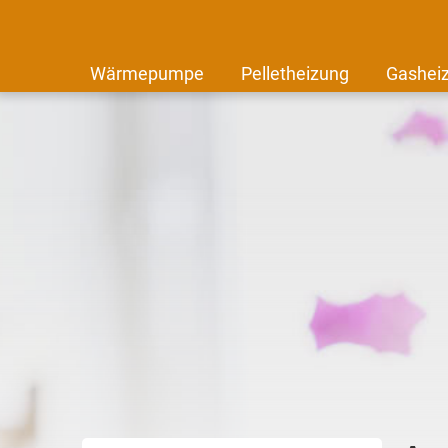
Wärmepumpe
Pelletheizung
Gashei