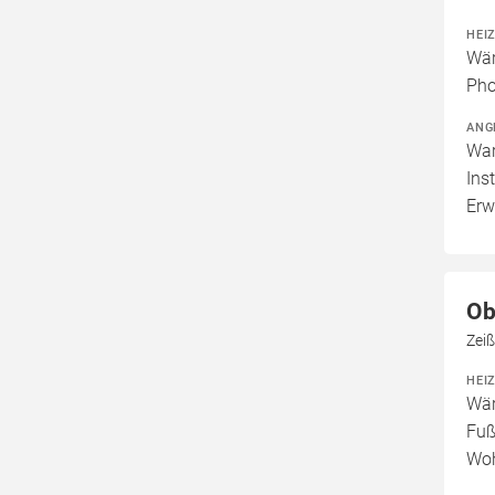
HEI
Wär
Pho
ANG
War
Ins
Erw
Ob
Zei
HEI
Wär
Fuß
Woh