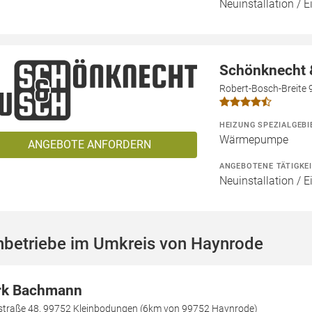
Neuinstallation / 
Schönknecht
Robert-Bosch-Breite 
HEIZUNG SPEZIALGEBI
Wärmepumpe
ANGEBOTE ANFORDERN
ANGEBOTENE TÄTIGKE
Neuinstallation / 
hbetriebe im Umkreis von Haynrode
rk Bachmann
straße 48, 99752 Kleinbodungen (6km von 99752 Haynrode)