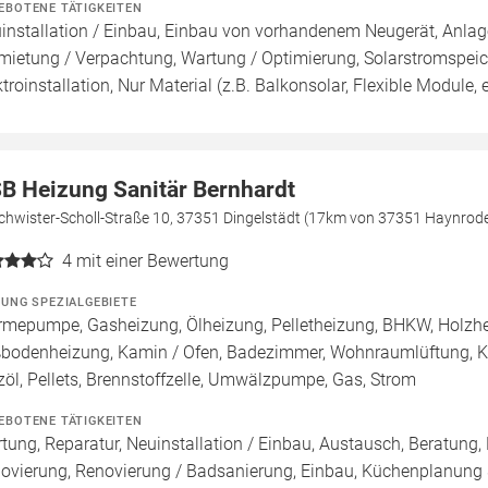
EBOTENE TÄTIGKEITEN
installation / Einbau, Einbau von vorhandenem Neugerät, Anlage
mietung / Verpachtung, Wartung / Optimierung, Solarstromspeiche
ktroinstallation, Nur Material (z.B. Balkonsolar, Flexible Module, e
B Heizung Sanitär Bernhardt
chwister-Scholl-Straße 10, 37351 Dingelstädt (17km von 37351 Haynrod
4
mit einer Bewertung
ZUNG SPEZIALGEBIETE
mepumpe, Gasheizung, Ölheizung, Pelletheizung, BHKW, Holzheiz
bodenheizung, Kamin / Ofen, Badezimmer, Wohnraumlüftung, Kü
zöl, Pellets, Brennstoffzelle, Umwälzpumpe, Gas, Strom
EBOTENE TÄTIGKEITEN
tung, Reparatur, Neuinstallation / Einbau, Austausch, Beratung,
ovierung, Renovierung / Badsanierung, Einbau, Küchenplanung