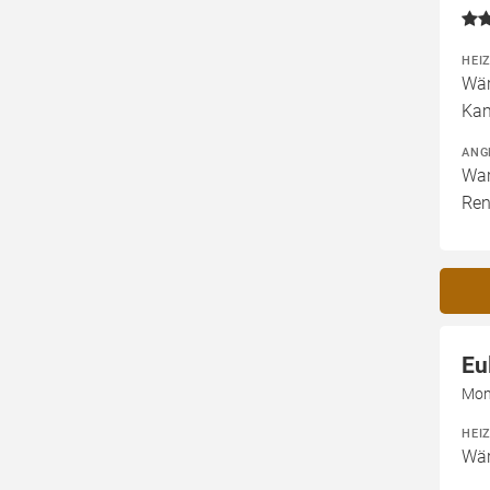
HEI
Wär
Kam
ANG
War
Ren
Eu
Mon
HEI
Wär