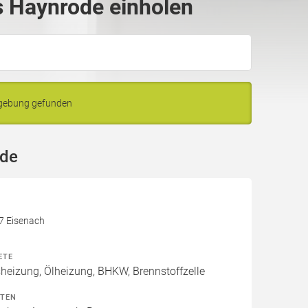
 Haynrode einholen
mgebung gefunden
ode
17 Eisenach
ETE
izung, Ölheizung, BHKW, Brennstoffzelle
ITEN