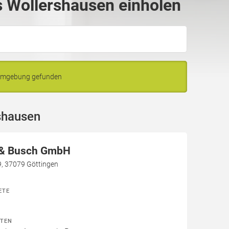
 Wollershausen einholen
 Umgebung gefunden
shausen
 & Busch GmbH
9, 37079 Göttingen
ETE
ITEN