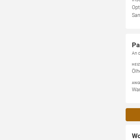
Opt
San
Pa
An 
HEI
Ölh
ANG
War
Wo