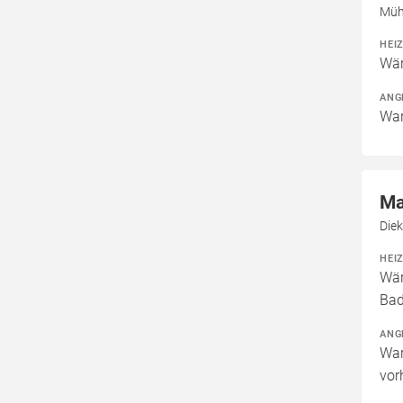
Müh
HEI
Wär
ANG
War
Ma
Die
HEI
Wär
Bad
ANG
War
vor