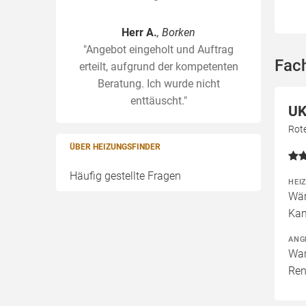
Herr A.
, Borken
"Angebot eingeholt und Auftrag
Fac
erteilt, aufgrund der kompetenten
Beratung. Ich wurde nicht
enttäuscht."
UK
Rot
ÜBER HEIZUNGSFINDER
Häufig gestellte Fragen
HEI
Wär
Kam
ANG
War
Ren