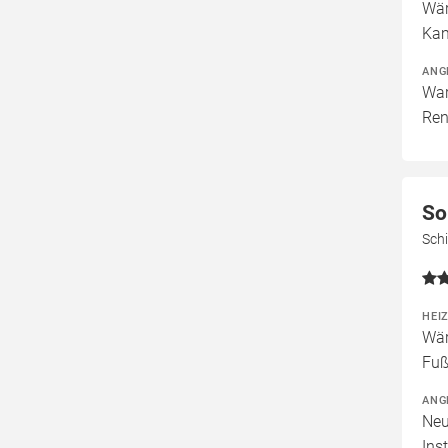
Wär
Kam
ANG
War
Ren
So
Sch
HEI
Wär
Fuß
ANG
Neu
Ins