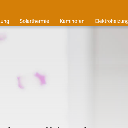
zung
Solarthermie
Kaminofen
Elektroheizun