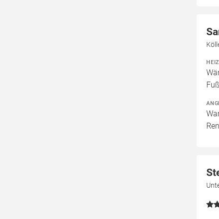
Sa
Köl
HEI
Wär
Fuß
ANG
War
Ren
St
Unt