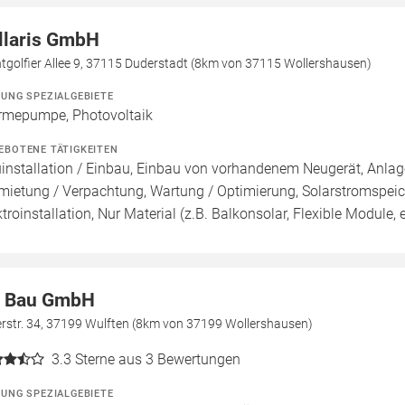
llaris GmbH
tgolfier Allee 9, 37115 Duderstadt (8km von 37115 Wollershausen)
ZUNG SPEZIALGEBIETE
mepumpe, Photovoltaik
EBOTENE TÄTIGKEITEN
installation / Einbau, Einbau von vorhandenem Neugerät, Anlage
mietung / Verpachtung, Wartung / Optimierung, Solarstromspeiche
ktroinstallation, Nur Material (z.B. Balkonsolar, Flexible Module, e
 Bau GmbH
erstr. 34, 37199 Wulften (8km von 37199 Wollershausen)
3.3
Sterne aus 3 Bewertungen
ZUNG SPEZIALGEBIETE