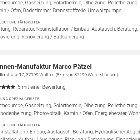
mepumpe, Gasheizung, Solarthermie, Ölheizung, Pelletheizung,
in / Ofen, Badezimmer, Brennstoffzelle, Umwälzpumpe
EBOTENE TÄTIGKEITEN
tung, Reparatur, Neuinstallation / Einbau, Austausch, Beratung,
ovierung, Renovierung / Badsanierung
nnen-Manufaktur Marco Pätzel
illerstraße 17, 37199 Wulften (8km von 37199 Wollershausen)
5
mit einer Bewertung
ZUNG SPEZIALGEBIETE
mepumpe, Gasheizung, Solarthermie, Ölheizung, Pelletheizung, 
bodenheizung, Photovoltaik, Kamin / Ofen, Energieberater, Wo
EBOTENE TÄTIGKEITEN
installation / Einbau, Austausch, Beratung, Hydraulischer Abgle
tallation, Aufbau / Auslegung, Planung / Berechnung, Finanzier