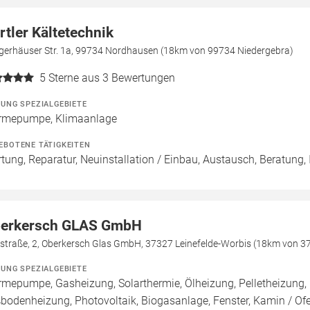
rtler Kältetechnik
gerhäuser Str. 1a, 99734 Nordhausen (18km von 99734 Niedergebra)
5
Sterne aus 3 Bewertungen
ZUNG SPEZIALGEBIETE
mepumpe, Klimaanlage
EBOTENE TÄTIGKEITEN
tung, Reparatur, Neuinstallation / Einbau, Austausch, Beratung, 
erkersch GLAS GmbH
ßstraße, 2, Oberkersch Glas GmbH, 37327 Leinefelde-Worbis (18km von 3
ZUNG SPEZIALGEBIETE
mepumpe, Gasheizung, Solarthermie, Ölheizung, Pelletheizung, 
bodenheizung, Photovoltaik, Biogasanlage, Fenster, Kamin / Ofe