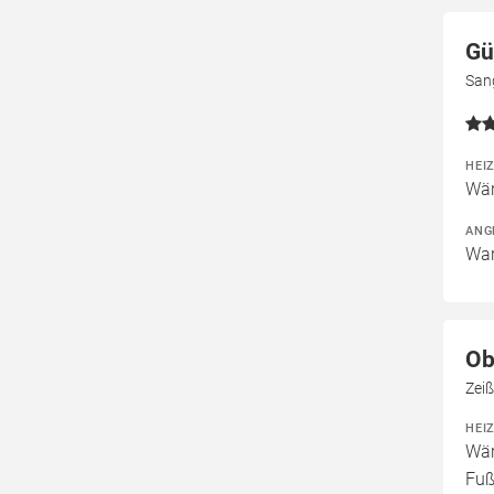
Gü
San
HEI
Wär
ANG
War
Ob
Zei
HEI
Wär
Fuß