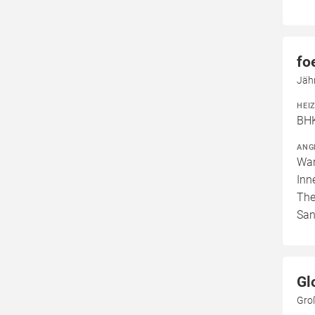
fo
Jäh
HEI
BHK
ANG
War
Inn
The
San
Gl
Gro