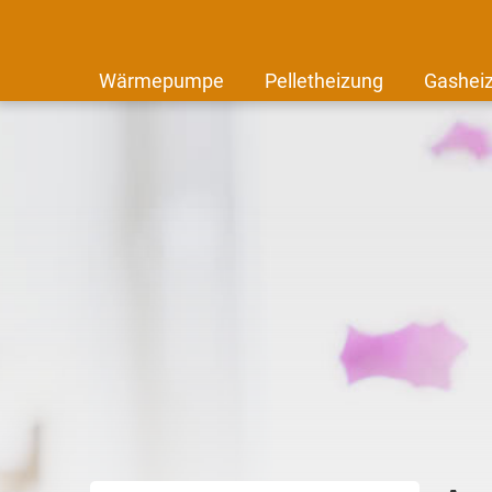
Wärmepumpe
Pelletheizung
Gashei