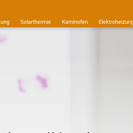
zung
Solarthermie
Kaminofen
Elektroheizun