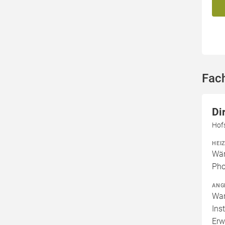
Fac
Di
Hof
HEI
Wär
Pho
ANG
War
Ins
Erw