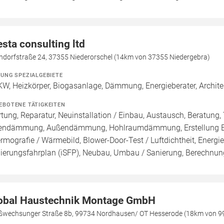
esta consulting ltd
ndorfstraße 24, 37355 Niederorschel (14km von 37355 Niedergebra)
ZUNG SPEZIALGEBIETE
W, Heizkörper, Biogasanlage, Dämmung, Energieberater, Architek
EBOTENE TÄTIGKEITEN
tung, Reparatur, Neuinstallation / Einbau, Austausch, Beratung
endämmung, Außendämmung, Hohlraumdämmung, Erstellung Ener
rmografie / Wärmebild, Blower-Door-Test / Luftdichtheit, Energie
ierungsfahrplan (iSFP), Neubau, Umbau / Sanierung, Berechnung
obal Haustechnik Montage GmbH
ßwechsunger Straße 8b, 99734 Nordhausen/ OT Hesserode (18km von 9