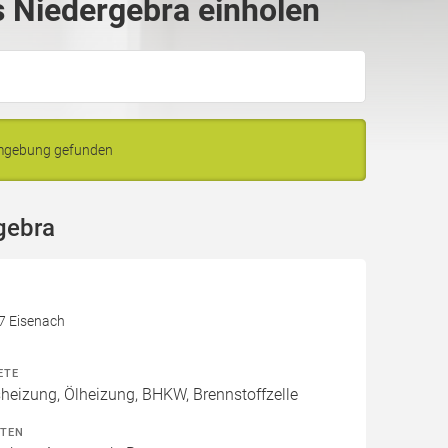
 Niedergebra einholen
Umgebung gefunden
gebra
17 Eisenach
ETE
izung, Ölheizung, BHKW, Brennstoffzelle
ITEN