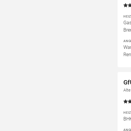
HEI
Gas
Bre
ANG
War
Ren
Gf
Alt
HEI
BH
ANG