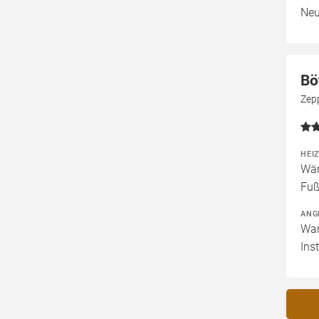
Neu
Bö
Zep
HEI
Wär
Fuß
ANG
War
Ins