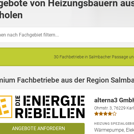
gebote von Heizungsbauern au
holen
30 Fachbetriebe in Salmbacher Passage 
mium Fachbetriebe aus der Region Salmb
alterna3 Gmb
Ohmstr. 3, 76229 Kar
HEIZUNG SPEZIALGEBI
ANGEBOTE ANFORDERN
Wärmepumpe, Elekt