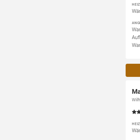
HEI
Wär
ANG
War
Auf
War
Ma
Wil
HEI
Wär