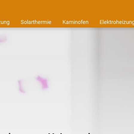
zung
Solarthermie
Kaminofen
Elektroheizun