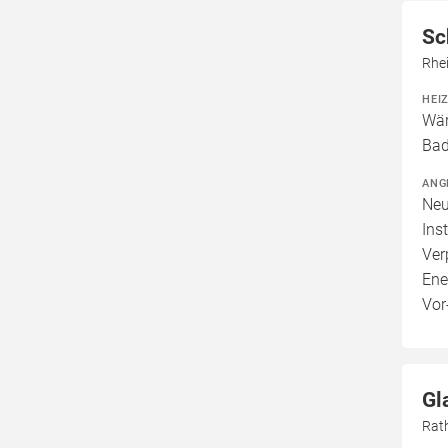
Sc
Rhe
HEI
Wär
Bad
ANG
Neu
Ins
Ver
Ene
Vor
Gl
Rat