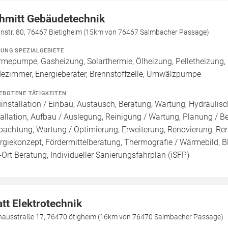
hmitt Gebäudetechnik
instr. 80, 76467 Bietigheim (15km von 76467 Salmbacher Passage)
ZUNG SPEZIALGEBIETE
mepumpe, Gasheizung, Solarthermie, Ölheizung, Pelletheizung, 
ezimmer, Energieberater, Brennstoffzelle, Umwälzpumpe
EBOTENE TÄTIGKEITEN
installation / Einbau, Austausch, Beratung, Wartung, Hydraulisc
tallation, Aufbau / Auslegung, Reinigung / Wartung, Planung / 
pachtung, Wartung / Optimierung, Erweiterung, Renovierung, Ren
rgiekonzept, Fördermittelberatung, Thermografie / Wärmebild, Bl
-Ort Beratung, Individueller Sanierungsfahrplan (iSFP)
att Elektrotechnik
hausstraße 17, 76470 ötigheim (16km von 76470 Salmbacher Passage)