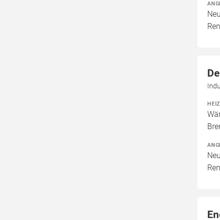
ANG
Neu
Ren
De
Ind
HEI
Wär
Bre
ANG
Neu
Ren
En