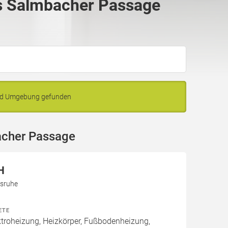
s Salmbacher Passage
und Umgebung gefunden
acher Passage
H
lsruhe
ETE
roheizung, Heizkörper, Fußbodenheizung,