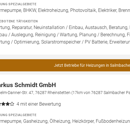
ZUNG SPEZIALGEBIETE
mepumpe, BHKW, Elektroheizung, Photovoltaik, Elektriker, Bre
EBOTENE TÄTIGKEITEN
tung, Reparatur, Neuinstallation / Einbau, Austausch, Beratung, 
bau / Auslegung, Reinigung / Wartung, Planung / Berechnung, F
tung / Optimierung, Solarstromspeicher / PV Batterie, Erweiter
Jetzt Betriebe für Heizungen in Salmbach
rkus Schmidt GmbH
helm-Danner-Str. 47, 76287 Rheinstetten (17km von 76287 Salmbacher P
4
mit einer Bewertung
ZUNG SPEZIALGEBIETE
mepumpe, Gasheizung, Ölheizung, Heizkörper, Fußbodenheizun