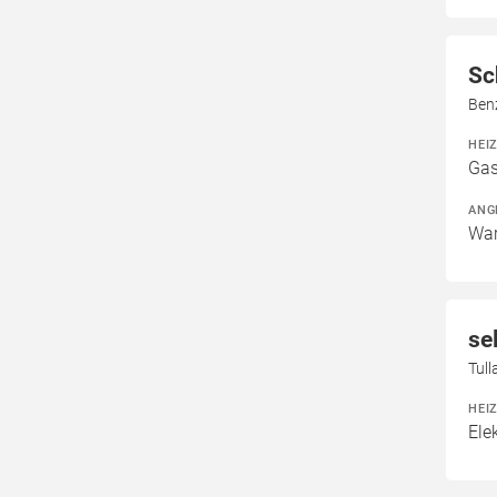
Sc
Ben
HEI
Gas
ANG
War
se
Tul
HEI
Ele