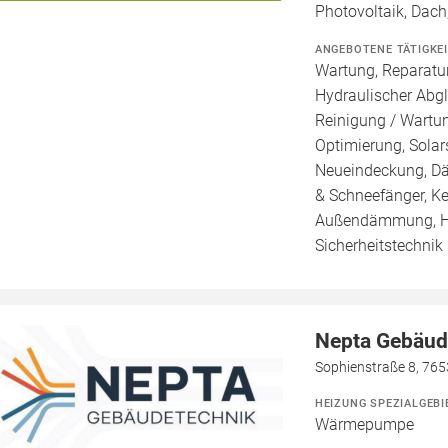
Photovoltaik, Dach
ANGEBOTENE TÄTIGKE
Wartung, Reparatur
Hydraulischer Abgl
Reinigung / Wartu
Optimierung, Solar
Neueindeckung, Dä
& Schneefänger, K
Außendämmung, H
Sicherheitstechnik
Nepta Gebäud
Sophienstraße 8, 76
HEIZUNG SPEZIALGEBI
Wärmepumpe