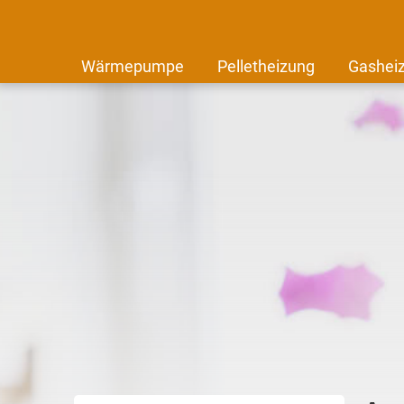
Wärmepumpe
Pelletheizung
Gashei