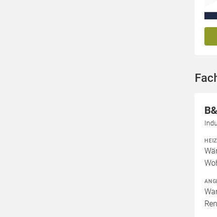
Fac
B&
Ind
HEI
Wär
Woh
ANG
War
Ren