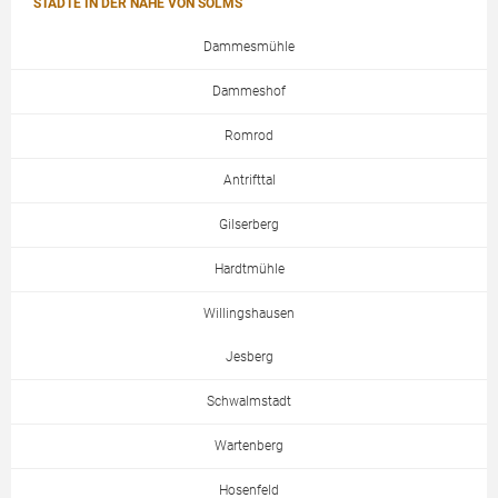
STÄDTE IN DER NÄHE VON SOLMS
Dammesmühle
Dammeshof
Romrod
Antrifttal
Gilserberg
Hardtmühle
Willingshausen
Jesberg
Schwalmstadt
Wartenberg
Hosenfeld