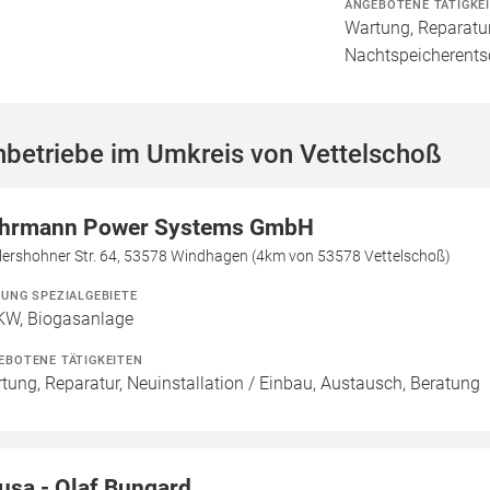
ANGEBOTENE TÄTIGKE
Wartung, Reparatur
Nachtspeicherent
hbetriebe im Umkreis von Vettelschoß
hrmann Power Systems GmbH
lershohner Str. 64, 53578 Windhagen (4km von 53578 Vettelschoß)
ZUNG SPEZIALGEBIETE
W, Biogasanlage
EBOTENE TÄTIGKEITEN
tung, Reparatur, Neuinstallation / Einbau, Austausch, Beratung
usa - Olaf Bungard