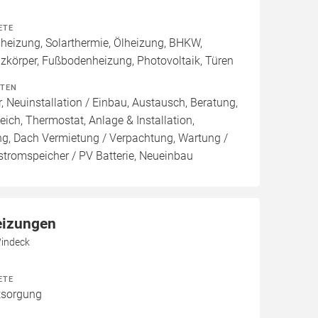
ETE
izung, Solarthermie, Ölheizung, BHKW,
izkörper, Fußbodenheizung, Photovoltaik, Türen
ITEN
, Neuinstallation / Einbau, Austausch, Beratung,
eich, Thermostat, Anlage & Installation,
ng, Dach Vermietung / Verpachtung, Wartung /
stromspeicher / PV Batterie, Neueinbau
eizungen
Windeck
ETE
tsorgung