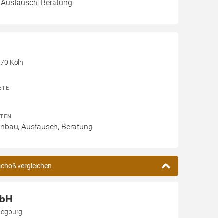
, Austausch, Beratung
670 Köln
ETE
ITEN
Einbau, Austausch, Beratung
lschoß vergleichen
mbH
iegburg