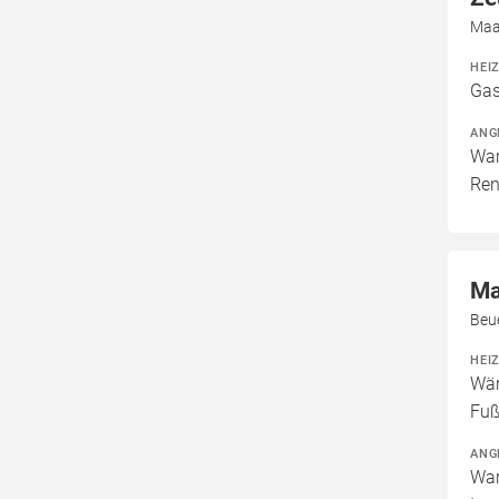
Maa
HEI
Gas
ANG
War
Ren
Ma
Beue
HEI
Wär
Fuß
ANG
War