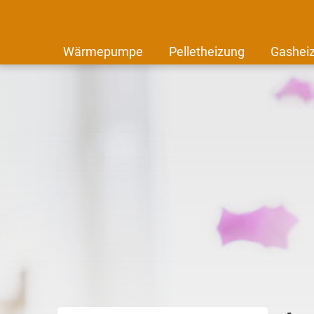
Wärmepumpe
Pelletheizung
Gashei