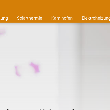
zung
Solarthermie
Kaminofen
Elektroheizun