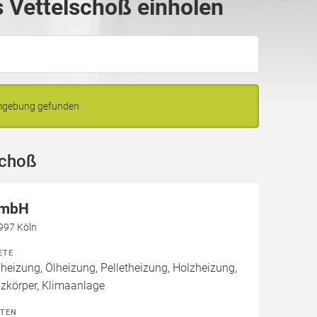
 Vettelschoß einholen
Umgebung gefunden
schoß
GmbH
0997 Köln
ETE
izung, Ölheizung, Pelletheizung, Holzheizung,
izkörper, Klimaanlage
ITEN