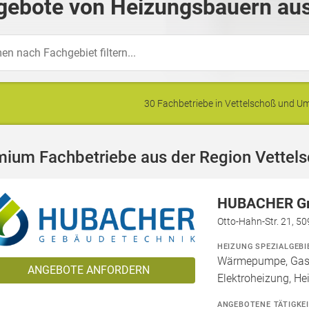
gebote von Heizungsbauern aus
30 Fachbetriebe in Vettelschoß und 
mium Fachbetriebe aus der Region Vettel
HUBACHER 
Otto-Hahn-Str. 21, 5
HEIZUNG SPEZIALGEBI
Wärmepumpe, Gashe
ANGEBOTE ANFORDERN
Elektroheizung, He
ANGEBOTENE TÄTIGKE