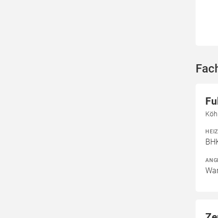
Fac
Fu
Köh
HEI
BHK
ANG
War
Ze